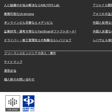
人と組織のお悩み解決ならNALYSYS Lab.
アジャイル開発なら
業務可視化はremopia
アメリカの生活
オンラインピル診療ならメデリピル
外国人採用ならLe
企業研究・選考対策ならFactBoard(ファクトボード)
外国人派遣なら
ドライバー・施工管理技士の転職ならレバジョブ
レバウェル保
フリーランスエンジニアの求人・案件
サイトマップ
運営会社
個人様のお問い合わせ