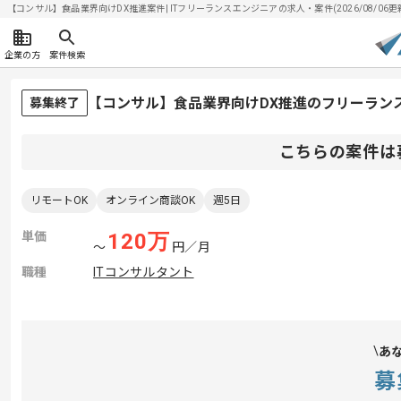
【コンサル】食品業界向けDX推進案件| ITフリーランスエンジニアの求人・案件(2026/08/06更
企業の方
案件検索
【コンサル】食品業界向けDX推進のフリーラン
募集終了
こちらの案件は
リモートOK
オンライン商談OK
週5日
単価
120
万
〜
円／月
職種
ITコンサルタント
あ
募