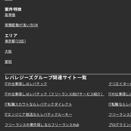
案件特徴
高単価
実務経験が浅い方OK
エリア
東京都(23区)
大阪
愛知
レバレジーズグループ関連サイト一覧
ITの仕事探しはレバテック
クリエイター
ITの仕事探しはレバテック（フリーランス向けサービス紹介）
ITの仕事探
IT転職スカウトならレバテックダイレクト
IT転職なら
ITエンジニア就活ならレバテックルーキー
フリーランス
フリーランスの案件探しならフリーランスHub
プログラミン