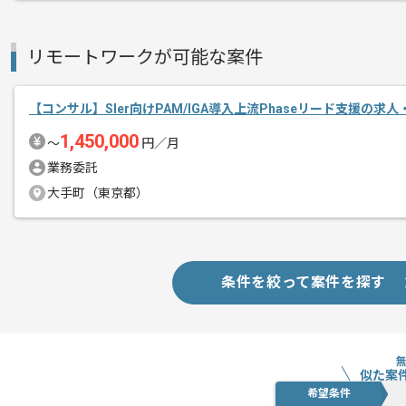
リモートワークが可能な案件
【コンサル】SIer向けPAM/IGA導入上流Phaseリード支援の求人
1,450,000
〜
円／月
業務委託
大手町（東京都）
条件を絞って案件を探す
似た案
希望条件