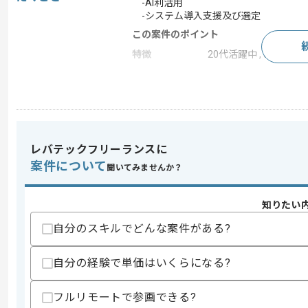
-AI利活用
-システム導入支援及び選定
この案件のポイント
特徴
20代活躍中 , 30代活躍中
求めるスキル
スキル
・ITコンサルとしての実務経験(3年以上)
レバテックフリーランスに
スキルに不安がある方へ
案件について
聞いてみませんか？
上記に似た経験やスキルをお持ちであれば申
知りたい
自分のスキルでどんな案件がある?
商談回数
1回
その他募集要項
募集人数
1人
自分の経験で単価はいくらになる?
作業開始日
2026/06/01
フルリモートで参画できる?