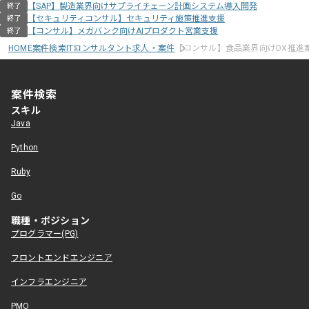
【SAP】製造業界向けサプライチェーン計画システム導入開発
終了
【セキュリティコンサル】セキュリティ施策推進支援
終了
【コンサル】メガバンク向けAIプロダクト営業支援
終了
HOME
案件検索
ITコンサルタント求人・案件
【コンサル】食品業界向けDX推進
案件検索
スキル
Java
Python
Ruby
Go
職種・ポジション
プログラマー(PG)
フロントエンドエンジニア
インフラエンジニア
PMO