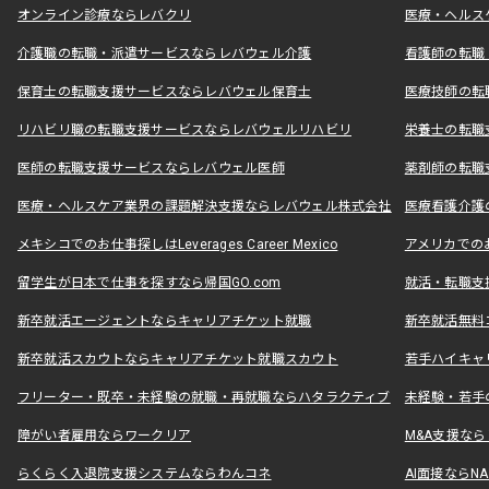
オンライン診療ならレバクリ
医療・ヘルス
介護職の転職・派遣サービスならレバウェル介護
看護師の転職
保育士の転職支援サービスならレバウェル保育士
医療技師の転
リハビリ職の転職支援サービスならレバウェルリハビリ
栄養士の転職
医師の転職支援サービスならレバウェル医師
薬剤師の転職
医療・ヘルスケア業界の課題解決支援ならレバウェル株式会社
医療看護介護の
メキシコでのお仕事探しはLeverages Career Mexico
アメリカでのお仕事
留学生が日本で仕事を探すなら帰国GO.com
就活・転職支
新卒就活エージェントならキャリアチケット就職
新卒就活無料
新卒就活スカウトならキャリアチケット就職スカウト
若手ハイキャ
フリーター・既卒・未経験の就職・再就職ならハタラクティブ
未経験・若手
障がい者雇用ならワークリア
M&A支援な
らくらく入退院支援システムならわんコネ
AI面接ならNAL