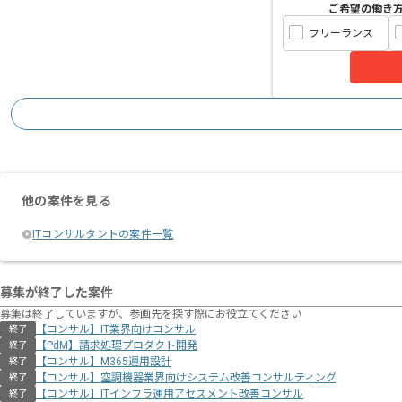
ご希望の働き
フリーランス
他の案件を見る
ITコンサルタントの案件一覧
募集が終了した案件
募集は終了していますが、参画先を探す際にお役立てください
【コンサル】IT業界向けコンサル
終了
【PdM】請求処理プロダクト開発
終了
【コンサル】M365運用設計
終了
【コンサル】空調機器業界向けシステム改善コンサルティング
終了
【コンサル】ITインフラ運用アセスメント改善コンサル
終了