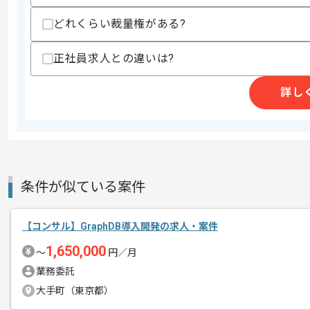
スパイスの製造、販売事業を展開してい
どれくらい裁量権がある?
エージェントからのコ
今回は食品業界向けDX推進案件に携わ
メント
正社員求人との違いは?
コンサルとしての実務経験を活かしたい
詳し
基本的には一部リモートでの作業を見込
条件が似ている案件
【コンサル】GraphDB導入開発の求人・案件
1,650,000
〜
円／月
業務委託
大手町（東京都）