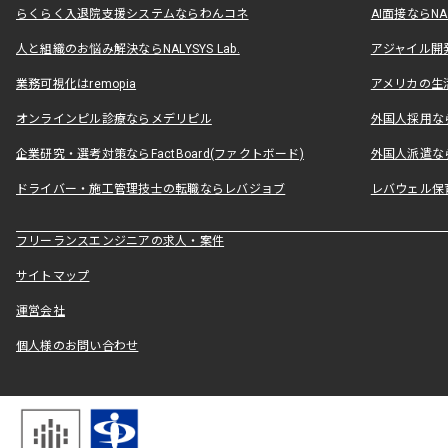
らくらく入退院支援システムならわんコネ
AI面接ならNAL
人と組織のお悩み解決ならNALYSYS Lab.
アジャイル開発なら
業務可視化はremopia
アメリカの生活
オンラインピル診療ならメデリピル
外国人採用ならLe
企業研究・選考対策ならFactBoard(ファクトボード)
外国人派遣なら
ドライバー・施工管理技士の転職ならレバジョブ
レバウェル保
フリーランスエンジニアの求人・案件
サイトマップ
運営会社
個人様のお問い合わせ