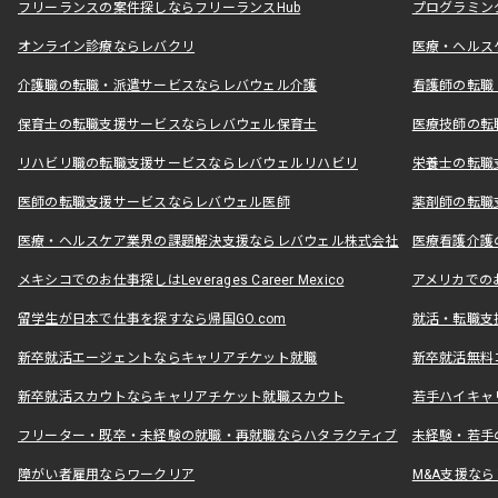
フリーランスの案件探しならフリーランスHub
プログラミン
オンライン診療ならレバクリ
医療・ヘルス
介護職の転職・派遣サービスならレバウェル介護
看護師の転職
保育士の転職支援サービスならレバウェル保育士
医療技師の転
リハビリ職の転職支援サービスならレバウェルリハビリ
栄養士の転職
医師の転職支援サービスならレバウェル医師
薬剤師の転職
医療・ヘルスケア業界の課題解決支援ならレバウェル株式会社
医療看護介護の
メキシコでのお仕事探しはLeverages Career Mexico
アメリカでのお仕事
留学生が日本で仕事を探すなら帰国GO.com
就活・転職支
新卒就活エージェントならキャリアチケット就職
新卒就活無料
新卒就活スカウトならキャリアチケット就職スカウト
若手ハイキャ
フリーター・既卒・未経験の就職・再就職ならハタラクティブ
未経験・若手
障がい者雇用ならワークリア
M&A支援な