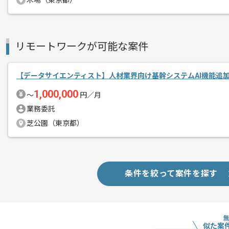
木場（東京都）
基本的には一部リモート作業を見込んで
リモートワークが可能な案件
【データサイエンティスト】人材業界向け基幹システムAI機能追
1,000,000
〜
円／月
業務委託
芝公園（東京都）
条件を絞って案件を探す
似た案