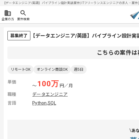
【データエンジニア/英語】パイプライン設計実装案件| ITフリーランスエンジニアの求人・案件(202
企業の方
案件検索
【データエンジニア/英語】パイプライン設計実
募集終了
こちらの案件は
リモートOK
オンライン商談OK
週5日
単価
100
万
〜
円／月
職種
データエンジニア
言語
Python
,
SQL
あ