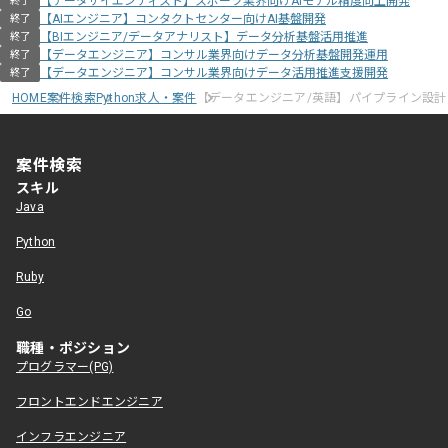
【データサイエンティスト】スポーツ業界向けAIモデル精度向上開発
終了
【AIエンジニア】コンタクトセンター向けAI基盤開発
終了
【BIエンジニア/データアナリスト】データ分析基盤活用推進
終了
【データエンジニア】コンサル業界向けデータ分析基盤開発運用
終了
【データエンジニア】コンサル業界向けデータ活用推進支援開発
終了
HOME
案件検索
Python求人・案件
【データエンジニア/英語】パイプライン設計
案件検索
スキル
Java
Python
Ruby
Go
職種・ポジション
プログラマー(PG)
フロントエンドエンジニア
インフラエンジニア