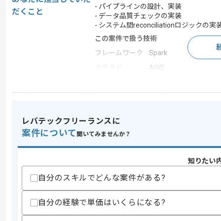
- パイプラインの設計、実装
だくこと
- データ品質チェックの実装
- システム間reconciliationロジックの実
この案件で扱う技術
フレームワーク
Spark
クラウド
AWS
この案件のポイント
業務内容
システム開発
特徴
20代活躍中 , 30代活躍
レバテックフリーランスに
案件について
聞いてみませんか？
求めるスキル
知りたい
スキル
・SQLとPythonを用いた実務経験(4~5
・下記いずれかの実務経験
自分のスキルでどんな案件がある?
-Databricks、Delta Lake、dbt、Spark
・AWSの実務経験
・銀行やFinTech領域での実務経験(4~5
自分の経験で単価はいくらになる?
・英語の実務経験(ビジネスレベル(TOEIC 