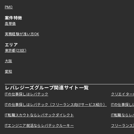
PMO
案件特徴
高単価
実務経験が浅い方OK
エリア
東京都(23区)
大阪
愛知
レバレジーズグループ関連サイト一覧
ITの仕事探しはレバテック
クリエイター
ITの仕事探しはレバテック（フリーランス向けサービス紹介）
ITの仕事探
IT転職スカウトならレバテックダイレクト
IT転職なら
ITエンジニア就活ならレバテックルーキー
フリーランス