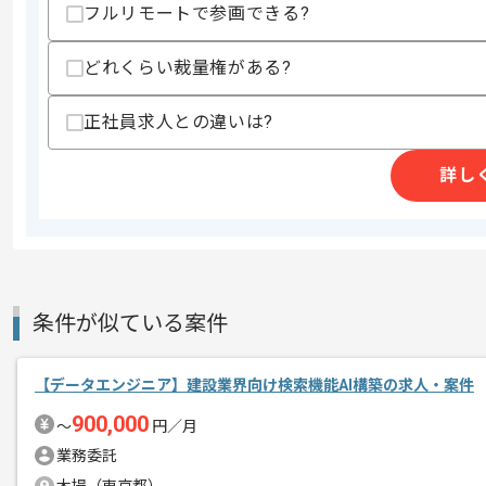
フルリモートで参画できる?
スキルに不安がある方へ
上記に似た経験やスキルをお持ちであれば申
どれくらい裁量権がある?
正社員求人との違いは?
商談回数
1回
その他募集要項
募集人数
1人
詳し
作業開始日
2026/06/15
レバテックでの実績がある企業の案件で
エージェントからのコ
条件が似ている案件
メント
データマイニングの経験を活かすことが
複数案件を保有している企業ですので、
【データエンジニア】建設業界向け検索機能AI構築の求人・案件
ご経験と実績に応じて別案件のご提案も
900,000
〜
円／月
業務委託
スキルアップされたい方、長期的に参画