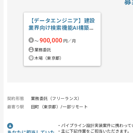
募
【データエンジニア】建設
業界向け検索機能AI構築の
求人・案件
900,000
〜
円／月
業務委託
木場（東京都）
契約形態
業務委託（フリーランス）
最寄り駅
田町（東京都）/一部リモート
・パイプライン設計実装案件に携わって
・主に下記作業をご担当いただきます。
あなたに担当していた