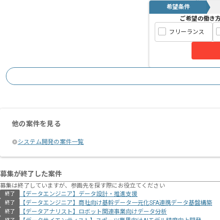
希望条件
ご希望の働き
フリーランス
他の案件を見る
システム開発の案件一覧
募集が終了した案件
募集は終了していますが、参画先を探す際にお役立てください
【データエンジニア】データ設計・推進支援
終了
【データエンジニア】商社向け基幹データ一元化SFA連携データ基盤構築
終了
【データアナリスト】ロボット関連事業向けデータ分析
終了