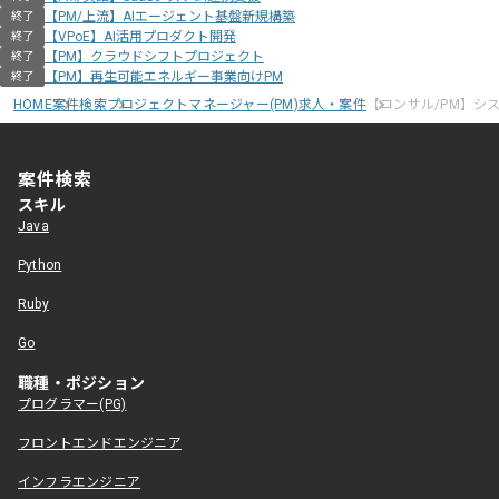
【PM/上流】AIエージェント基盤新規構築
終了
【VPoE】AI活用プロダクト開発
終了
【PM】クラウドシフトプロジェクト
終了
【PM】再生可能エネルギー事業向けPM
終了
HOME
案件検索
プロジェクトマネージャー(PM)求人・案件
【コンサル/PM】シ
案件検索
スキル
Java
Python
Ruby
Go
職種・ポジション
プログラマー(PG)
フロントエンドエンジニア
インフラエンジニア