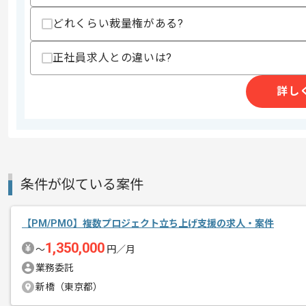
その他募集要項
募集人数
2人
どれくらい裁量権がある?
作業開始日
2026/07/06
正社員求人との違いは?
レバテックでの実績がある企業の案件で
詳し
エージェントからのコ
メント
PMOの経験を活かすことができます。
複数案件を保有している企業ですので、
ご経験と実績に応じて別案件のご提案も
新しいアイディアや技術を積極的に導入
条件が似ている案件
経験豊富なメンバーと成長が出来る環境
スキルアップされたい方、長期的に参画
【PM/PMO】複数プロジェクト立ち上げ支援の求人・案件
1,350,000
〜
円／月
業務委託
新橋（東京都）