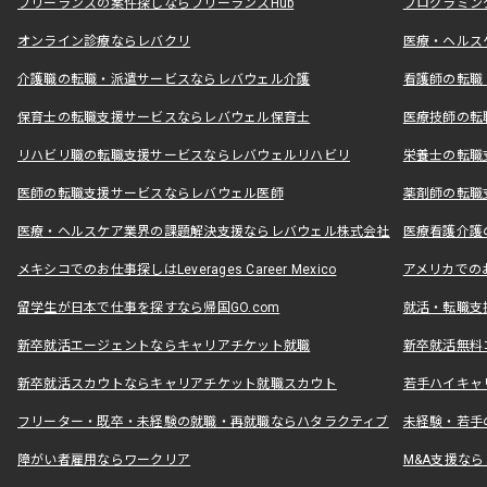
フリーランスの案件探しならフリーランスHub
プログラミン
オンライン診療ならレバクリ
医療・ヘルス
介護職の転職・派遣サービスならレバウェル介護
看護師の転職
保育士の転職支援サービスならレバウェル保育士
医療技師の転
リハビリ職の転職支援サービスならレバウェルリハビリ
栄養士の転職
医師の転職支援サービスならレバウェル医師
薬剤師の転職
医療・ヘルスケア業界の課題解決支援ならレバウェル株式会社
医療看護介護の
メキシコでのお仕事探しはLeverages Career Mexico
アメリカでのお仕事
留学生が日本で仕事を探すなら帰国GO.com
就活・転職支
新卒就活エージェントならキャリアチケット就職
新卒就活無料
新卒就活スカウトならキャリアチケット就職スカウト
若手ハイキャ
フリーター・既卒・未経験の就職・再就職ならハタラクティブ
未経験・若手
障がい者雇用ならワークリア
M&A支援な