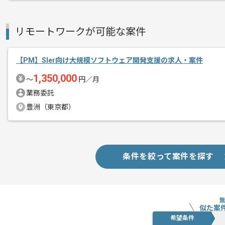
リモートワークが可能な案件
【PM】Sler向け大規模ソフトウェア開発支援の求人・案件
1,350,000
〜
円／月
業務委託
豊洲（東京都）
条件を絞って案件を探す
似た案
希望条件