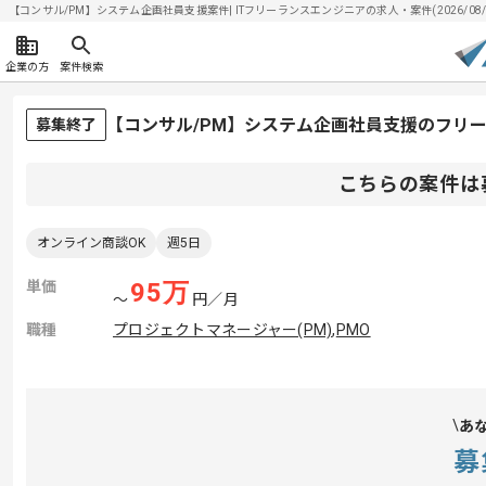
【コンサル/PM】システム企画社員支援案件| ITフリーランスエンジニアの求人・案件(2026/08/
企業の方
案件検索
【コンサル/PM】システム企画社員支援のフリ
募集終了
こちらの案件は
オンライン商談OK
週5日
単価
95
万
〜
円／月
職種
プロジェクトマネージャー(PM)
,
PMO
あ
募