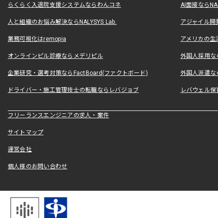
らくらく入退院支援システムならわんコネ
AI面接ならNAL
人と組織のお悩み解決ならNALYSYS Lab.
アジャイル開発なら
業務可視化はremopia
アメリカの生活
オンラインピル診療ならメデリピル
外国人採用ならLe
企業研究・選考対策ならFactBoard(ファクトボード)
外国人派遣なら
ドライバー・施工管理技士の転職ならレバジョブ
レバウェル保
フリーランスエンジニアの求人・案件
サイトマップ
運営会社
個人様のお問い合わせ