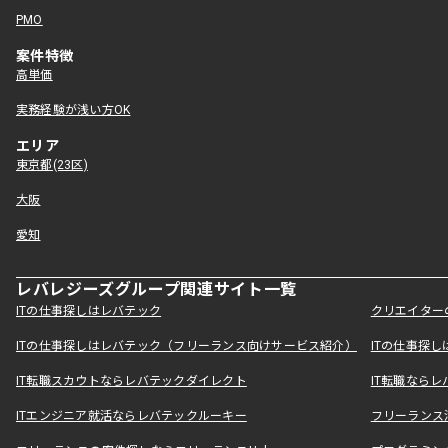
PMO
案件特徴
高単価
実務経験が浅い方OK
エリア
東京都(23区)
大阪
愛知
レバレジーズグループ関連サイト一覧
ITの仕事探しはレバテック
クリエイター
ITの仕事探しはレバテック（フリーランス向けサービス紹介）
ITの仕事探
IT転職スカウトならレバテックダイレクト
IT転職なら
ITエンジニア就活ならレバテックルーキー
フリーランス