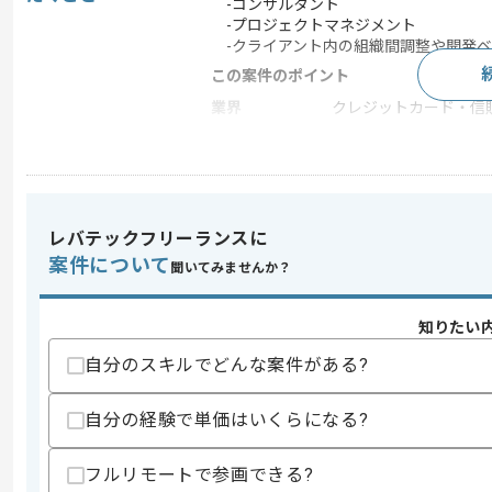
-コンサルタント
-プロジェクトマネジメント
-クライアント内の組織間調整や開発ベ
この案件のポイント
業界
クレジットカード・信
業務内容
システム開発
特徴
20代活躍中 , 30代活躍
レバテックフリーランスに
求めるスキル
案件について
聞いてみませんか？
スキル
・事業会社でのシステム部経験
・プロジェクトマネジメントまたはコン
知りたい
スキルに不安がある方へ
自分のスキルでどんな案件がある?
上記に似た経験やスキルをお持ちであれば申
自分の経験で単価はいくらになる?
商談回数
2回
フルリモートで参画できる?