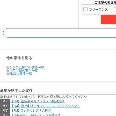
ご希望の働き
フリーランス
他の案件を見る
システム開発の案件一覧
神奈川県の案件一覧
PMOの案件一覧
募集が終了した案件
募集は終了していますが、参画先を探す際にお役立てください
【PM】塗装業界向けシステム開発支援
終了
【PM】商社向けクラウドストレージマネジメント
終了
【PM】SIer向けシステム開発
終了
【PM/英語】SaaSシステム連携支援
終了