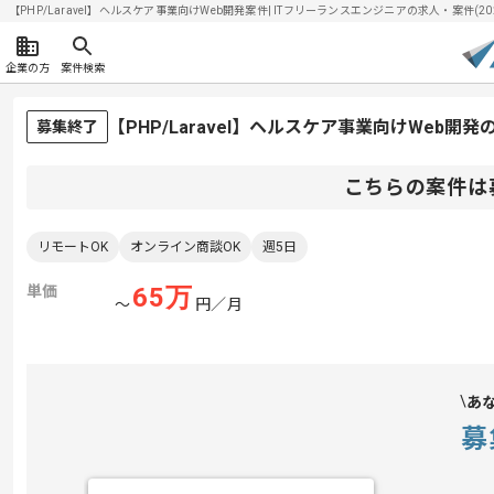
【PHP/Laravel】ヘルスケア事業向けWeb開発案件| ITフリーランスエンジニアの求人・案件(2026
企業の方
案件検索
【PHP/Laravel】ヘルスケア事業向けWeb
募集終了
こちらの案件は
リモートOK
オンライン商談OK
週5日
単価
65
万
〜
円／月
あ
募