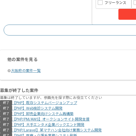
フリーランス
他の案件を見る
大阪府の案件一覧
募集が終了した案件
募集は終了していますが、参画先を探す際にお役立てください
【PHP】既存システムバージョンアップ
終了
【PHP】Web検診システム開発
終了
【PHP】卸売企業向けシステム再構築
終了
【PHP/PM/AWS】オークションサイト開発支援
終了
【PHP】大手エンタメ企業バックエンド開発
終了
【PHP/Laravel】某マテハン会社向け業務システム開発
終了
【PHP】医療・介護系業務システム刷新
終了