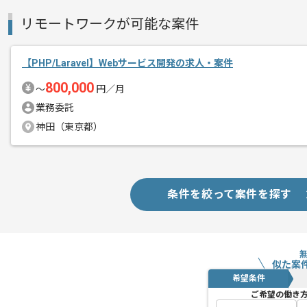
メント
リモートワークが可能な案件
【PHP/Laravel】Webサービス開発の求人・案件
800,000
〜
円／月
業務委託
神田（東京都）
条件を絞って案件を探す
似た案
希望条件
ご希望の働き