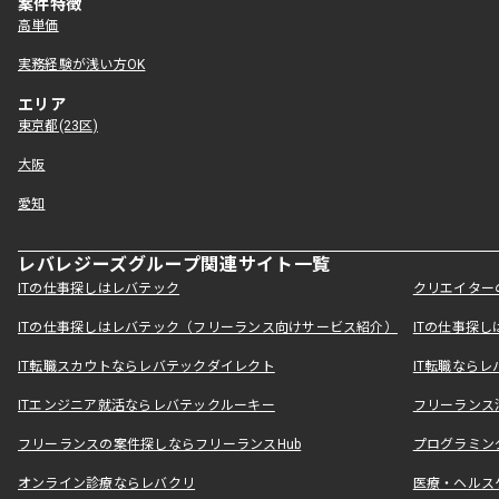
案件特徴
高単価
実務経験が浅い方OK
エリア
東京都(23区)
大阪
愛知
レバレジーズグループ関連サイト一覧
ITの仕事探しはレバテック
クリエイター
ITの仕事探しはレバテック（フリーランス向けサービス紹介）
ITの仕事探
IT転職スカウトならレバテックダイレクト
IT転職なら
ITエンジニア就活ならレバテックルーキー
フリーランス
フリーランスの案件探しならフリーランスHub
プログラミン
オンライン診療ならレバクリ
医療・ヘルス