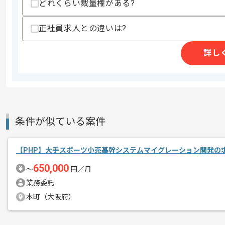
どれくらい裁量権がある?
スキルに不安がある方へ
上記に似た経験やスキルをお持ちであれば申
正社員求人との違いは?
詳し
精算条件
有
精算・お支払い
精算基準時間
140時間〜180時間
支払いサイト
15日
条件が似ている案件
商談回数
1回
【PHP】大手スポーツ小売基幹システムマイグレーション開発の
その他募集要項
募集人数
2人
650,000
〜
円／月
作業開始日
2026/06/01
業務委託
本町（大阪府）
リモートワーク：初日からフルリモート
エージェントからのコ