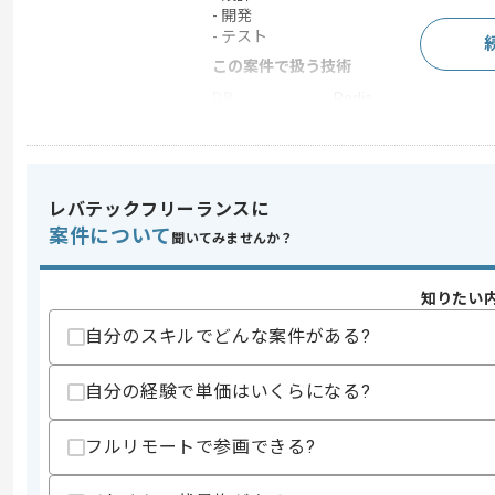
- 開発
- テスト
この案件で扱う技術
DB
Redis
フレームワーク
Laravel , React
クラウド
AWS
開発ツール
Backlog , Docker
レバテックフリーランスに
案件について
聞いてみませんか？
求めるスキル
知りたい
スキル
・エンジニア経験6年以上
・Laravelを用いた開発経験2年以上
自分のスキルでどんな案件がある?
・Docker利用経験
・要件定義のご経験
自分の経験で単価はいくらになる?
歓迎スキル
・TypeScriptを用いた開発経験
フルリモートで参画できる?
・Reactを用いた開発経験
・医療安全分野の業務要件整理経験