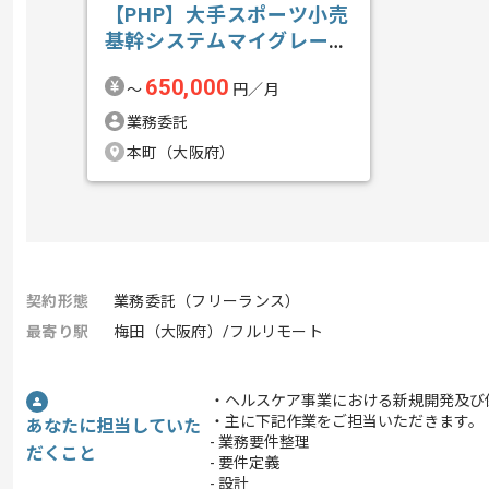
【PHP】大手スポーツ小売
基幹システムマイグレーシ
ョン開発の求人・案件
650,000
〜
円／月
業務委託
本町（大阪府）
契約形態
業務委託（フリーランス）
最寄り駅
梅田（大阪府）/フルリモート
・ヘルスケア事業における新規開発及び
・主に下記作業をご担当いただきます。
あなたに担当していた
- 業務要件整理
だくこと
- 要件定義
- 設計