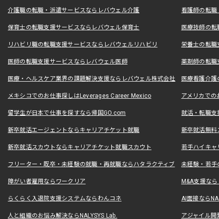
介護職の転職・派遣サービスならレバウェル介護
看護師の転職
保育士の転職支援サービスならレバウェル保育士
医療技師の転
リハビリ職の転職支援サービスならレバウェルリハビリ
栄養士の転職
医師の転職支援サービスならレバウェル医師
薬剤師の転職
医療・ヘルスケア業界の課題解決支援ならレバウェル株式会社
医療看護介護の
メキシコでのお仕事探しはLeverages Career Mexico
アメリカでのお仕事
留学生が日本で仕事を探すなら帰国GO.com
就活・転職支
新卒就活エージェントならキャリアチケット就職
新卒就活無料
新卒就活スカウトならキャリアチケット就職スカウト
若手ハイキャ
フリーター・既卒・未経験の就職・再就職ならハタラクティブ
未経験・若手
障がい者雇用ならワークリア
M&A支援な
らくらく入退院支援システムならわんコネ
AI面接ならNAL
人と組織のお悩み解決ならNALYSYS Lab.
アジャイル開発なら