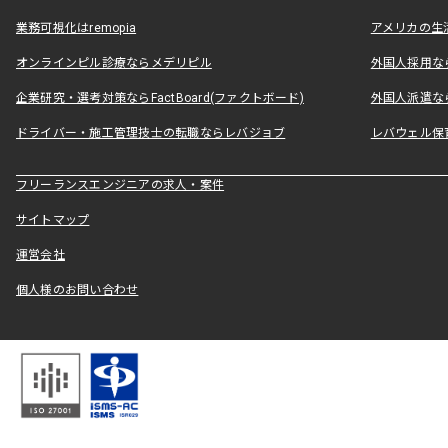
業務可視化はremopia
アメリカの生活
オンラインピル診療ならメデリピル
外国人採用ならLe
企業研究・選考対策ならFactBoard(ファクトボード)
外国人派遣なら
ドライバー・施工管理技士の転職ならレバジョブ
レバウェル保
フリーランスエンジニアの求人・案件
サイトマップ
運営会社
個人様のお問い合わせ