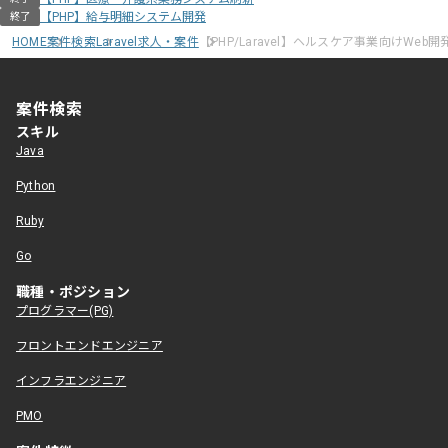
【PHP】給与明細システム開発
終了
HOME
案件検索
Laravel求人・案件
【PHP/Laravel】ヘルスケア事業向けWeb
案件検索
スキル
Java
Python
Ruby
Go
職種・ポジション
プログラマー(PG)
フロントエンドエンジニア
インフラエンジニア
PMO