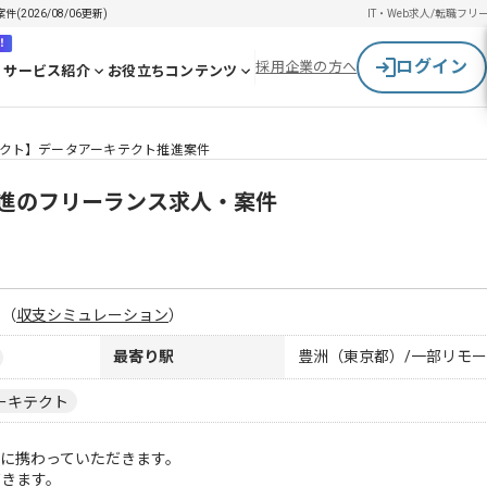
026/08/06更新)
IT・Web求人/転職
フリ
！
ログイン
採用企業の方へ
サービス紹介
お役立ちコンテンツ
クト】データアーキテクト推進案件
進のフリーランス求人・案件
月
（
収支シミュレーション
）
最寄り駅
豊洲（東京都）/一部リモ
アーキテクト
に携わっていただきます。
だきます。