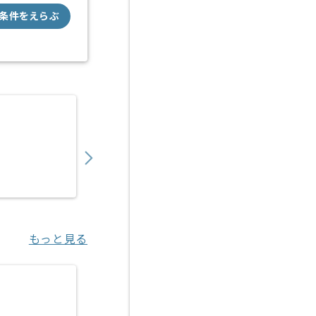
条件をえらぶ
【上流/コンサル】銀行向け財務会計システム
850,000
〜
円／月
業務委託
六本木一丁目（東京都）
もっと見る
【上流/PM】金融プロダクト向けフロント開
950,000
〜
円／月