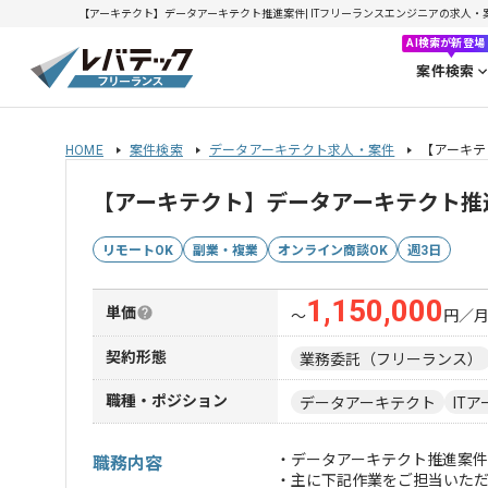
【アーキテクト】データアーキテクト推進案件| ITフリーランスエンジニアの求人・案件(2
AI検索が新登場
案件検索
HOME
案件検索
データアーキテクト求人・案件
【アーキテ
【アーキテクト】データアーキテクト推
リモートOK
副業・複業
オンライン商談OK
週3日
1,150,000
単価
〜
円／
契約形態
業務委託（フリーランス）
職種・ポジション
データアーキテクト
IT
・データアーキテクト推進案件
職務内容
・主に下記作業をご担当いた