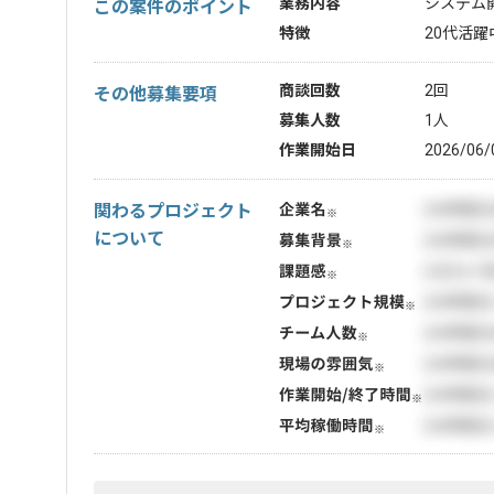
業務内容
システム
この案件のポイント
特徴
20代活躍中
商談回数
2回
その他募集要項
募集人数
1人
作業開始日
2026/06/
関わるプロジェクト
について