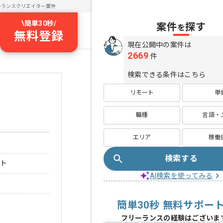
ーランスクリエイター案件
\
簡単30秒
/
案件
探す
を
無料登録
現在公開中の案件は
2669
件
検索できる条件はこちら
リモート
単
職種
言語・
エリア
稼働
検索する
ート
AI検索を使ってみる
簡単30秒 無料サポー
フリーランスの経験はございま