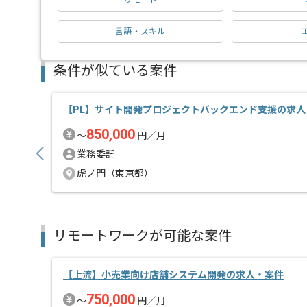
リモート
言語・スキル
条件が似ている案件
【PL】サイト開発プロジェクトバックエンド支援の求人
850,000
〜
円／月
業務委託
虎ノ門（東京都）
リモートワークが可能な案件
【上流】小売業向け店舗システム開発の求人・案件
750,000
〜
円／月