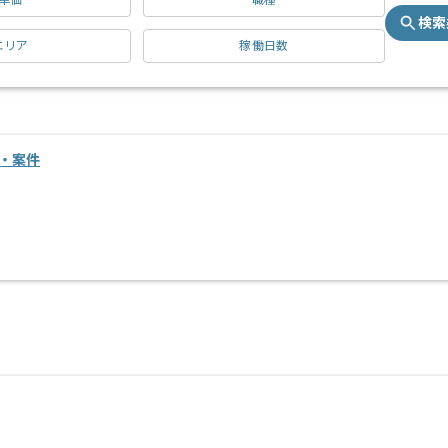
単価
職種
検索
エリア
稼働日数
・案件