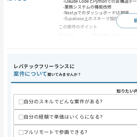
-Claude CodeとPythonでの非構造
-業務システムの機能改修
-Next.jsでのダッシュボードUI 開発
-Supabase上のスキーマ設計、バッ
この案件のポイント
業務内容
新規開発 , 社内システ
特徴
20代活躍中 , 30代活躍
レバテックフリーランスに
求めるスキル
案件について
聞いてみませんか？
スキル
・Claude Codeを用いた開発経験
・Pythonを用いた開発経験
・RDB（PostgreSQL、MySQL）の設
知りたい
・TypeScripを用いた開発経験
自分のスキルでどんな案件がある?
歓迎スキル
・LLM API（Anthropic、OpenAI 
自分の経験で単価はいくらになる?
・Webスクレイピング、ブラウザ自動化
・LLMを活用した抽出、正規化、構造化
・Supabase、Vercelを用いた開発経験
フルリモートで参画できる?