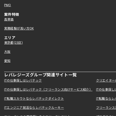
PMO
案件特徴
高単価
実務経験が浅い方OK
エリア
東京都(23区)
大阪
愛知
レバレジーズグループ関連サイト一覧
ITの仕事探しはレバテック
クリエイター
ITの仕事探しはレバテック（フリーランス向けサービス紹介）
ITの仕事探
IT転職スカウトならレバテックダイレクト
IT転職なら
ITエンジニア就活ならレバテックルーキー
フリーランス