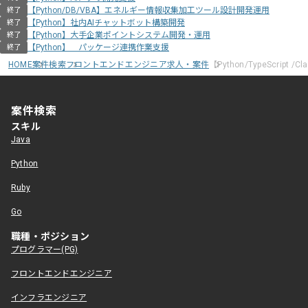
【Python/DB/VBA】エネルギー情報収集加工ツール設計開発運用
終了
【Python】社内AIチャットボット構築開発
終了
【Python】大手企業ポイントシステム開発・運用
終了
【Python】 パッケージ連携作業支援
終了
HOME
案件検索
フロントエンドエンジニア求人・案件
【Python/TypeScri
案件検索
スキル
Java
Python
Ruby
Go
職種・ポジション
プログラマー(PG)
フロントエンドエンジニア
インフラエンジニア