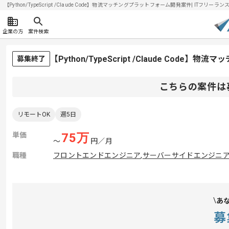
【Python/TypeScript /Claude Code】物流マッチングプラットフォーム開発案件| ITフリーラ
企業の方
案件検索
【Python/TypeScript /Claude C
募集終了
こちらの案件は
リモートOK
週5日
単価
75
万
〜
円／月
職種
フロントエンドエンジニア
,
サーバーサイドエンジニ
あ
募