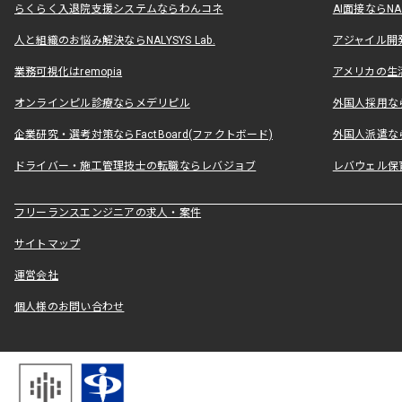
らくらく入退院支援システムならわんコネ
AI面接ならNAL
人と組織のお悩み解決ならNALYSYS Lab.
アジャイル開発なら
業務可視化はremopia
アメリカの生活
オンラインピル診療ならメデリピル
外国人採用ならLe
企業研究・選考対策ならFactBoard(ファクトボード)
外国人派遣なら
ドライバー・施工管理技士の転職ならレバジョブ
レバウェル保
フリーランスエンジニアの求人・案件
サイトマップ
運営会社
個人様のお問い合わせ