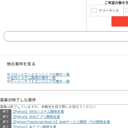
ご希望の働き
フリーランス
他の案件を見る
フロントエンドエンジニアの案件一覧
社内システム開発の案件一覧
サーバーサイドエンジニアの案件一覧
募集が終了した案件
募集は終了していますが、参画先を探す際にお役立てください
【Python】WEBシステム開発支援
終了
【Python】Webアプリ開発支援
終了
【Python/TypeScript/Next.js】Webサービス開発・PoC開発支援
終了
【Python】AIアプリ開発支援
終了