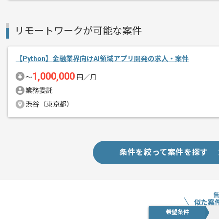
メント
本案件は、荷主と運送業者のマッチング
リモートワークが可能な案件
されたマッチングデータを、単なる管理
あります。蓄積されたデータを、いかに
【Python】金融業界向けAI領域アプリ開発の求人・案件
描くパートナーとしての役割が期待され
1,000,000
〜
円／月
業務委託
参画する最大の醍醐味は、ビジネスサイ
渋谷（東京都）
ます。自社プロダクトの成長を技術と戦
る機会になると考えております。
条件を絞って案件を探す
似た案
希望条件