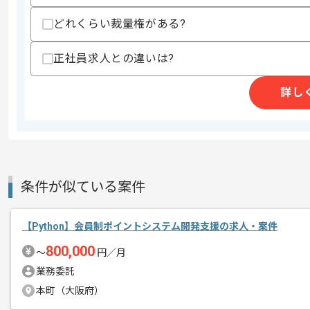
スキルに不安がある方へ
どれくらい裁量権がある?
上記に似た経験やスキルをお持ちであれば申
正社員求人との違いは?
精算条件
有
詳し
精算・お支払い
精算基準時間
140時間〜180時間
支払いサイト
15日
条件が似ている案件
商談回数
1回
その他募集要項
募集人数
1人
【Python】会員制ポイントシステム開発支援の求人・案件
作業開始日
2026/06/01
800,000
〜
円／月
業務委託
リモートワーク：初日からフルリモート
本町（大阪府）
エージェントからのコ
※プロジェクト状況次第では、現地での