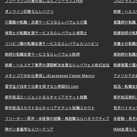
フリーランスの案件探しならフリーランスHub
プログラミン
オンライン診療ならレバクリ
医療・ヘルス
介護職の転職・派遣サービスならレバウェル介護
看護師の転職
保育士の転職支援サービスならレバウェル保育士
医療技師の転
リハビリ職の転職支援サービスならレバウェルリハビリ
栄養士の転職
医師の転職支援サービスならレバウェル医師
薬剤師の転職
医療・ヘルスケア業界の課題解決支援ならレバウェル株式会社
医療看護介護の
メキシコでのお仕事探しはLeverages Career Mexico
アメリカでのお仕事
留学生が日本で仕事を探すなら帰国GO.com
就活・転職支
新卒就活エージェントならキャリアチケット就職
新卒就活無料
新卒就活スカウトならキャリアチケット就職スカウト
若手ハイキャ
フリーター・既卒・未経験の就職・再就職ならハタラクティブ
未経験・若手
障がい者雇用ならワークリア
M&A支援な