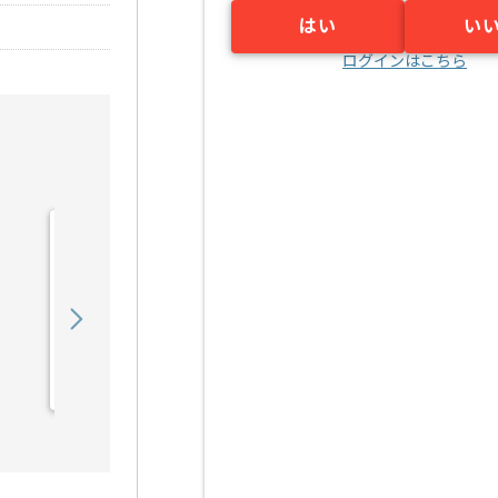
はい
い
ログインはこちら
【VB.NET】医薬品販売管
理システム機能回収・保守
開発の求人・案件
700,000
〜
円／月
業務委託
肥後橋（大阪府）