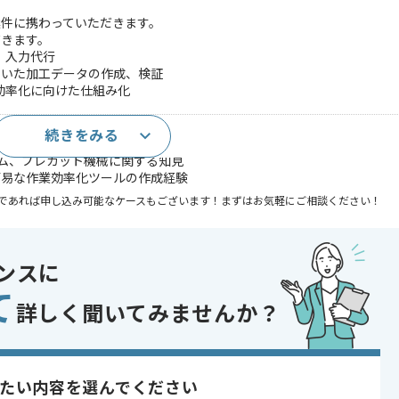
案件に携わっていただきます。
だきます。
、入力代行
を用いた加工データの作成、検証
効率化に向けた仕組み化
続きをみる
の実務経験
ステム、プレカット機械に関する知見
簡易な作業効率化ツールの作成経験
であれば申し込み可能なケースもございます！まずはお気軽にご相談ください！
 , 30代活躍中 , 40代活躍中 , 長期プロジェクト , 急募 , BtoB向け , 新
ンスに
て
詳しく聞いてみませんか？
行入力事業等
だきます。
たい内容を選んでください