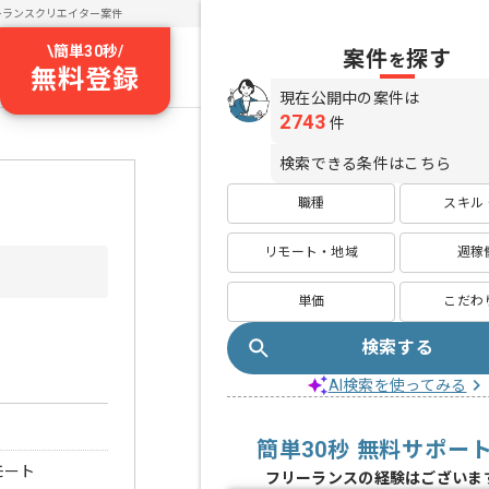
ーランスクリエイター案件
\
簡単30秒
/
案件
探す
を
無料登録
現在公開中の案件は
2743
件
検索できる条件はこちら
職種
スキル
リモート・地域
週稼
単価
こだわ
検索する
AI検索を使ってみる
簡単30秒 無料サポー
モート
フリーランスの経験はございま