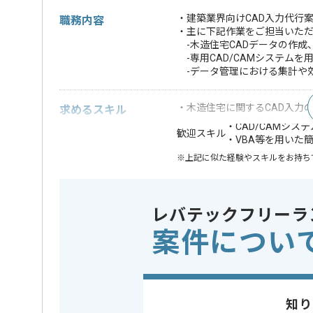
・建築業界向けCAD入力代行
職務内容
・主に下記作業をご担当いた
-木造住宅CADデータの作成
-専用CAD/CAMシステム
-データ管理における集計や
・木造住宅に関するCAD入力
求めるスキル
・CAD/CAMシ
歓迎スキル
・VBA等を用いた
※上記に似た経験やスキルをお持ち
特徴
この案件のポイント
20代活躍中
レバテックフリーラ
案件につい
担当者より
プレカット機械の販売および修理、プレカットCAD代
を展開している企業でございます。
今回は建築業界向けCAD入力代行案件に携わっていた
知り