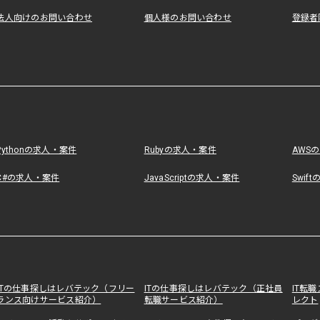
法人向けのお問い合わせ
個人様のお問い合わせ
登録者
Pythonの求人・案件
Rubyの求人・案件
AWS
C#の求人・案件
JavaScriptの求人・案件
Swif
ITの仕事探しはレバテック（フリー
ITの仕事探しはレバテック（正社員
IT転
ランス向けサービス紹介）
転職サービス紹介）
レクト