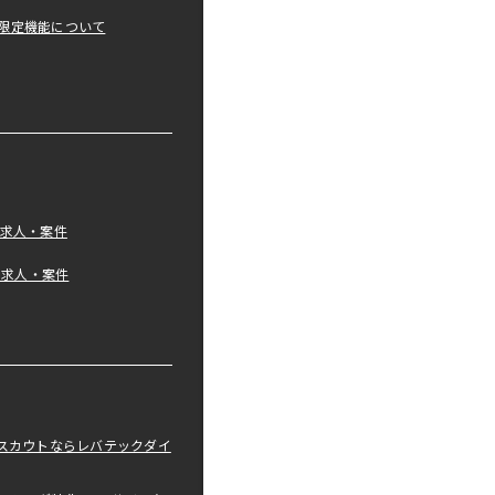
限定機能について
の求人・案件
tの求人・案件
職スカウトならレバテックダイ