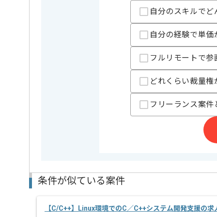
CADを用いた実務経験を活かしたい方にお勧めです。
自分のスキルでど
基本的にはフルリモートでの作業を見込んでおります
自分の経験で単価
フルリモートで参
どれくらい裁量権
フリーランス案件
条件が似ている案件
【C/C++】Linux環境でのC／C++システム開発支援の