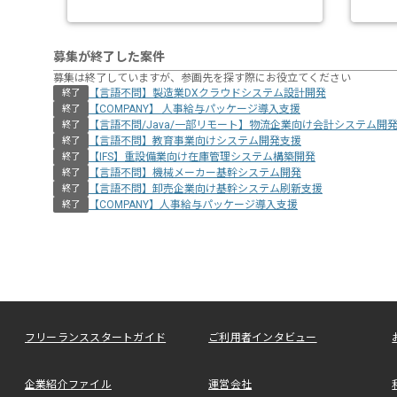
募集が終了した案件
募集は終了していますが、参画先を探す際にお役立てください
【言語不問】製造業DXクラウドシステム設計開発
終了
【COMPANY】 人事給与パッケージ導入支援
終了
【言語不問/Java/一部リモート】物流企業向け会計システム開
終了
【言語不問】教育事業向けシステム開発支援
終了
【IFS】重設備業向け在庫管理システム構築開発
終了
【言語不問】機械メーカー基幹システム開発
終了
【言語不問】卸売企業向け基幹システム刷新支援
終了
【COMPANY】人事給与パッケージ導入支援
終了
フリーランススタートガイド
ご利用者インタビュー
企業紹介ファイル
運営会社