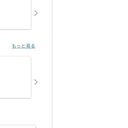
700,000
〜
円／月
業務委託
肥後橋（大阪府）
もっと見る
【Mendix】リース業界向け基幹システム開
850,000
〜
円／月
業務委託
東京（東京都）