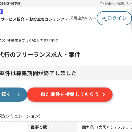
/08/08更新)
IT・Web求人/転職
フリ
！
ログイン
採用企業の方へ
サービス紹介
お役立ちコンテンツ
AD】建築業界向けCAD入力代行案件
力代行のフリーランス求人・案件
案件は募集期間が終了しました
を探す
似た案件を提案してもらう
収支シミュレーション
）
最寄り駅
西九条（大阪府）/フルリ