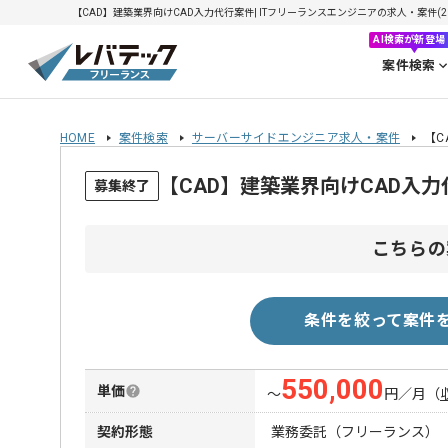
【CAD】建築業界向けCAD入力代行案件| ITフリーランスエンジニアの求人・案件(2026
AI検索が新登場
案件検索
HOME
案件検索
サーバーサイドエンジニア求人・案件
【C
【CAD】建築業界向けCAD入
募集終了
こちらの
条件を絞って案件
550,000
単価
〜
円／月
（
契約形態
業務委託（フリーランス）