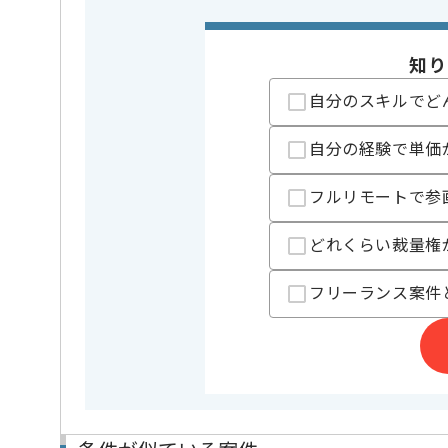
業務内容
新規開発 
この案件のポイント
特徴
参画実績あり
知り
自分のスキルでど
担当者より
自分の経験で単価
レバテックでの実績がある企業の案件でございます。
フルリモートで参
バックエンドエンジニアの経験を活かすことができま
複数案件を保有している企業ですので、
ご経験と実績に応じて別案件のご提案も差し上げる場
どれくらい裁量権
新しいアイディアや技術を積極的に導入し、
経験豊富なエンジニアと成長が出来る環境でございま
フリーランス案件
スキルアップされたい方、長期的に参画されたい方に