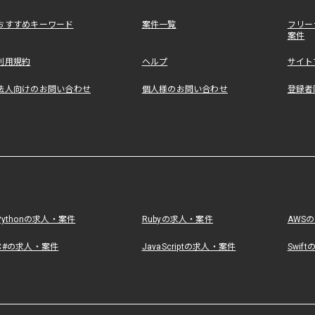
おすすめキーワード
案件一覧
フリー
案件
利用規約
ヘルプ
サイト
法人向けのお問い合わせ
個人様のお問い合わせ
登録者
Pythonの求人・案件
Rubyの求人・案件
AWS
C#の求人・案件
JavaScriptの求人・案件
Swif