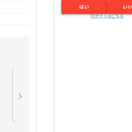
はい
い
ログインはこちら
【言語不問】証券システム
開発の求人・案件
650,000
〜
円／月
業務委託
大手町（東京都）