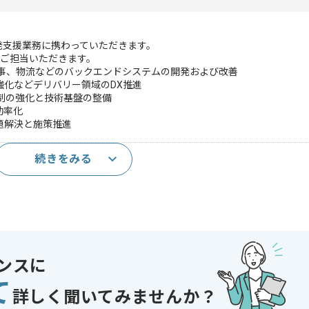
発支援業務に携わっていただきます。
ご担当いただきます。
事、物流などのバックエンドシステムの開発および改善
化などデリバリー領域のDX推進
発体制の強化と技術基盤の整備
効率化
題解決と施策推進
続きをみる
クエンド開発経験(3年以上)
開発経験
エンジニアとしての開発経験
ンスに
を用いた開発経験
て
であれば申し込み可能なケースもございます！まずはお気軽にご相談ください！
詳しく聞いてみませんか？