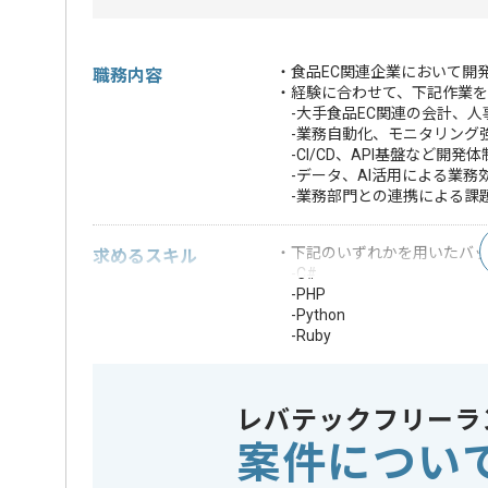
・食品EC関連企業において開
職務内容
・経験に合わせて、下記作業を
-大手食品EC関連の会計、人
-業務自動化、モニタリング強
-CI/CD、API基盤など開
-データ、AI活用による業務
-業務部門との連携による課
・下記のいずれかを用いたバッ
求めるスキル
-C#
-PHP
-Python
-Ruby
-Java
・AIエージェントを使用した
・PMまたはリード
レバテックフリーラ
歓迎スキル
・Claude Code
案件につい
※上記に似た経験やスキルをお持ち