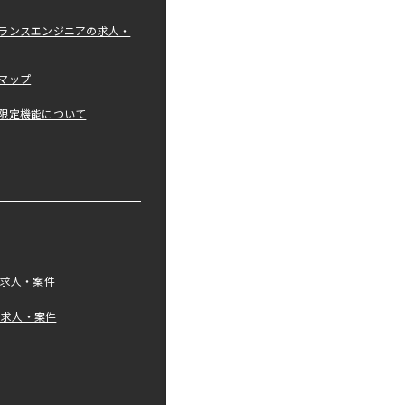
ランスエンジニアの求人・
マップ
限定機能について
の求人・案件
tの求人・案件