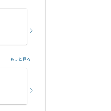
【言語不問】証券システム開発の求人・案件
650,000
〜
円／月
業務委託
大手町（東京都）
もっと見る
【Mendix】リース業界向け基幹システム開
850,000
〜
円／月
業務委託
東京（東京都）