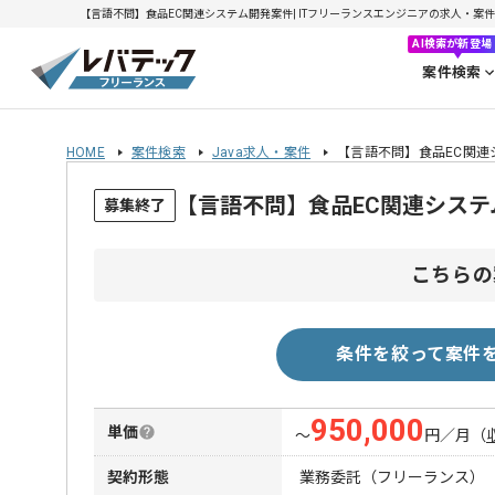
【言語不問】食品EC関連システム開発案件| ITフリーランスエンジニアの求人・案件(20
AI検索が新登場
案件検索
HOME
案件検索
Java求人・案件
【言語不問】食品EC関連
【言語不問】食品EC関連シス
募集終了
こちらの
条件を絞って案件
950,000
単価
〜
円／月
（
契約形態
業務委託（フリーランス）