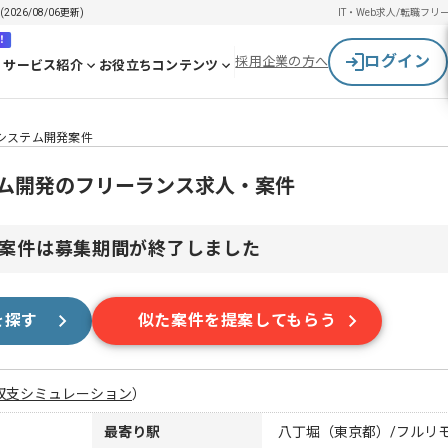
26/08/06更新)
IT・Web求人/転職
フリ
！
ログイン
採用企業の方へ
サービス紹介
お役立ちコンテンツ
システム開発案件
テム開発のフリーランス求人・案件
案件は募集期間が終了しました
を探す
似た案件を提案してもらう
収支シミュレーション
）
最寄り駅
八丁堀（東京都）/フルリ