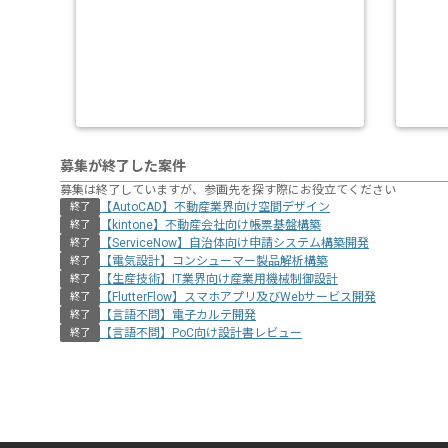
募集が終了した案件
募集は終了していますが、参画先を探す際にお役立てください
【AutoCAD】不動産業界向け空間デザイン
終了
【kintone】不動産会社向け帳票基盤構築
終了
【ServiceNow】自治体向け申請システム構築開発
終了
【電気設計】コンシューマー製品解析構築
終了
【生産技術】IT業界向け産業用機械制御設計
終了
【FlutterFlow】スマホアプリ及びWebサービス開発
終了
【言語不問】電子カルテ開発
終了
【言語不問】PoC向け設計書レビュー
終了