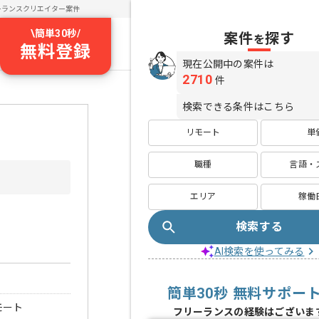
ーランスクリエイター案件
\
簡単30秒
/
案件
探す
を
無料登録
現在公開中の案件は
2710
件
検索できる条件はこちら
リモート
単
職種
言語・
エリア
稼働
検索する
AI検索を使ってみる
簡単30秒 無料サポー
モート
フリーランスの経験はございま