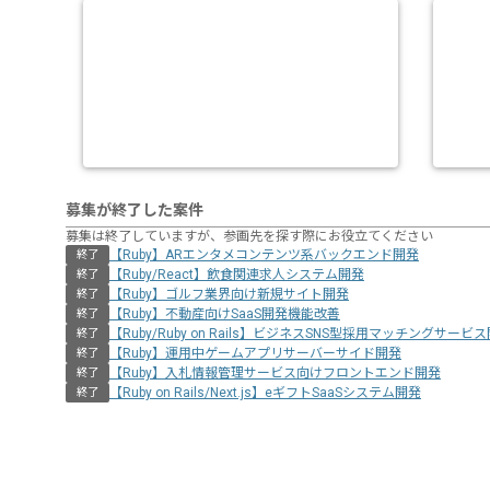
募集が終了した案件
募集は終了していますが、参画先を探す際にお役立てください
【Ruby】ARエンタメコンテンツ系バックエンド開発
終了
【Ruby/React】飲食関連求人システム開発
終了
【Ruby】ゴルフ業界向け新規サイト開発
終了
【Ruby】不動産向けSaaS開発機能改善
終了
【Ruby/Ruby on Rails】ビジネスSNS型採用マッチングサービ
終了
【Ruby】運用中ゲームアプリサーバーサイド開発
終了
【Ruby】入札情報管理サービス向けフロントエンド開発
終了
【Ruby on Rails/Next.js】eギフトSaaSシステム開発
終了