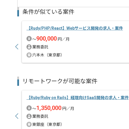
活かしたい方にはおすすめの案件となっております。
条件が似ている案件
新しいアイディアや技術を積極的に導入し、
経験豊富なエンジニアと成長が出来る環境でございま
スキルアップされたい方、長期的に参画されたい方に
【Rudy/PHP/React】Webサービス開発の求人・案件
基本的にリモートでの作業を想定しています。
900,000
〜
円／月
業務委託
六本木（東京都）
リモートワークが可能な案件
【Ruby/Ruby on Rails】経理向けSaaS開発の求人・案件
1,350,000
〜
円／月
業務委託
東銀座（東京都）