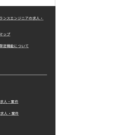
ランスエンジニアの求人・
マップ
限定機能について
の求人・案件
tの求人・案件