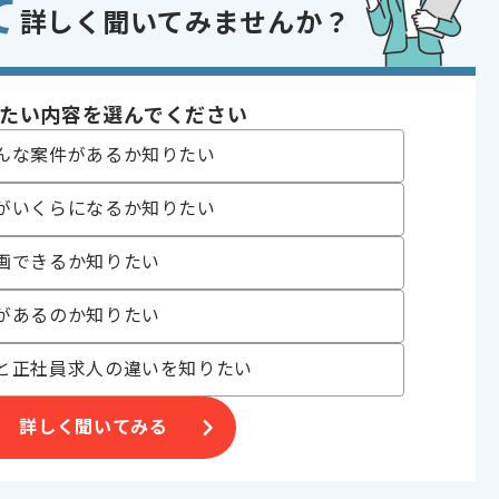
て
の差分実装の経験
詳しく聞いてみませんか？
であれば申し込み可能なケースもございます！まずはお気軽にご相談ください！
たい内容を選んでください
んな案件があるか知りたい
発
がいくらになるか知りたい
 , 30代活躍中 , 新技術に積極的 , 急募 , BtoB向け , 自社内開発が多い
画できるか知りたい
があるのか知りたい
〜180時間
と正社員求人の違いを知りたい
詳しく聞いてみる