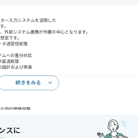
ーター入力システムを活用した
す。
と、外部システム連携が作業の中心となります。
る想定です。
ータ送受信処理
テムへの差分対応
び返送処理
の設計および実装
続きをみる
発実務経験(3年以上)
ムの設計開発経験
等の画像処理ライブラリ使用経験
および使用経験
ンスに
知識および使用経験