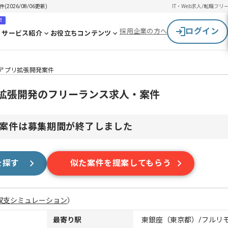
2026/08/06更新)
IT・Web求人/転職
フリ
！
ログイン
採用企業の方へ
サービス紹介
お役立ちコンテンツ
家計簿アプリ拡張開発案件
簿アプリ拡張開発のフリーランス求人・案件
案件は募集期間が終了しました
を探す
似た案件を提案してもらう
収支シミュレーション
）
最寄り駅
東銀座（東京都）/フルリ