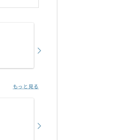
【PHP】医療法人向けSaaS開発の求人・案件
750,000
〜
円／月
業務委託
東京（東京都）
もっと見る
【Ruby】物流マッチングサービス開発の求人
950,000
〜
円／月
業務委託
八丁堀（東京都）