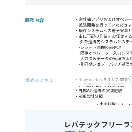
・家計簿アプリおよびオペレ
職務内容
拡張開発を行っていただきま
・既存システムへの差分実装
・主に下記の作業をお任せす
-外部連携先システムとのデ
-レシート画像の前処理
-既存オペレーター入力シス
-入力済みデータの管理およ
-非同期ジョブ・バッチ処理
・Ruby on Railsを用いた開
求めるスキル
・非同期ジョブの実装経験
・外部API連携の実装経験
・RDB設計経験
・小中規模システ
・MiniMagick
・AWSの運用経験
歓迎スキル
・Dockerの知識
レバテックフリーラ
・Terraformの