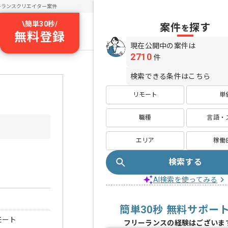
ーランスクリエイター案件
\
簡単30秒
/
案件
探す
を
無料登録
現在公開中の案件は
2710
件
検索できる条件はこちら
リモート
単
職種
言語・
エリア
稼働
検索する
AI検索を使ってみる
簡単30秒 無料サポー
モート
フリーランスの経験はございま