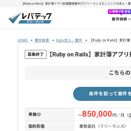
【Ruby on Rails】家計簿アプリ拡張開発案件| ITフリーランスエンジニアの求人・案件(
AI検索が新登場
案件検索
HOME
案件検索
Ruby求人・案件
【Ruby on Rails】
【Ruby on Rails】家計
募集終了
こちらの
条件を絞って案件
850,000
単価
〜
円／月
（
契約形態
業務委託（フリーランス）