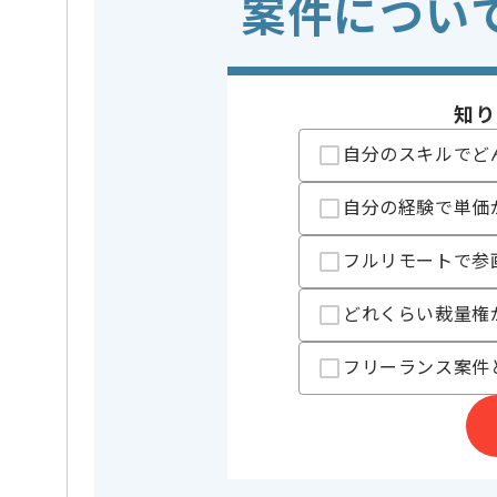
案件につい
・既存システムへ
※上記に似た経験やスキルをお持ち
フレームワーク
Rails
この案件で扱う技術
知り
クラウド
AWS
開発ツール
Docker
自分のスキルでど
業務内容
アプリ開
この案件のポイント
自分の経験で単価
特徴
20代活躍中
フルリモートで参
精算条件
有
精算・お支払い
どれくらい裁量権
精算基準時間
140時間
支払いサイト
15日
フリーランス案件
担当者より
レバテックでの実績がある企業の案件でございます。
Rubyを用いた開発または運用経験を