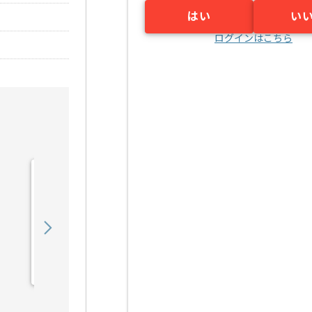
はい
い
ログインはこちら
【PHP】医療法人向け
SaaS開発の求人・案件
750,000
〜
円／月
業務委託
東京（東京都）