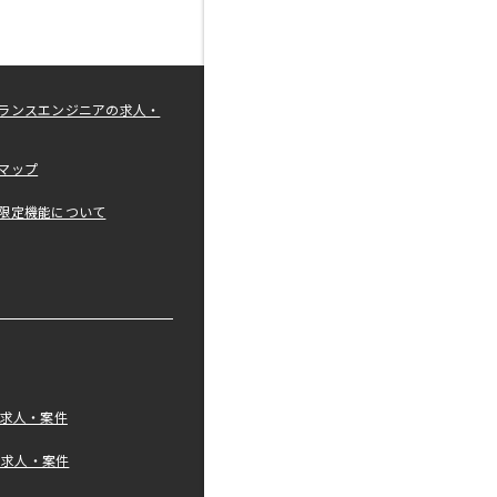
ランスエンジニアの求人・
マップ
限定機能について
の求人・案件
tの求人・案件