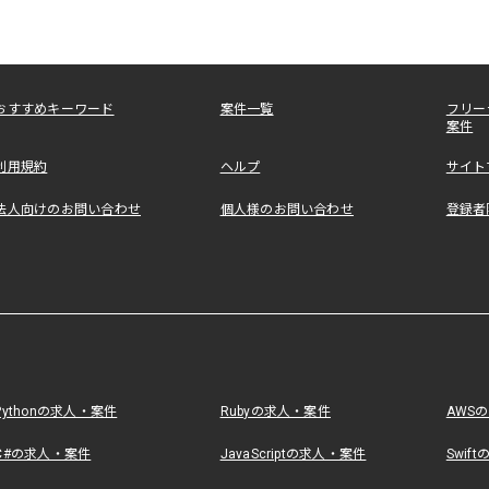
おすすめキーワード
案件一覧
フリー
案件
利用規約
ヘルプ
サイト
法人向けのお問い合わせ
個人様のお問い合わせ
登録者
Pythonの求人・案件
Rubyの求人・案件
AWS
C#の求人・案件
JavaScriptの求人・案件
Swif