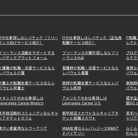
ITの仕事探しはレバテック（フリー
ITの仕事探しはレバテック（正社員
IT転
ランス向けサービス紹介）
転職サービス紹介）
レクト
フリーランス活動をサポートする
フリーランスの案件探しならフリ
プログ
レバテックプラットフォーム
ーランスHub
らテラ
介護職の転職・派遣サービスなら
看護師の転職・派遣サービスなら
保育士
レバウェル介護
レバウェル看護
バウェ
栄養士の転職支援サービスならレ
医師の転職支援サービスならレバ
薬剤師
バウェル栄養士
ウェル医師
バウェ
メキシコでのお仕事探しは
アメリカでのお仕事探しは
留学生
Leverages Career Mexico
Leverages Career U.S.
国GO.
新卒就活無料コミュニティならキャ
新卒就活スカウトならキャリアチ
若手ハ
リアチケットカフェ
ケット就職スカウト
ャリア
障がい者雇用ならワークリア
M&A支援ならレバレジーズM&Aア
らくら
ドバイザリー
わんコ