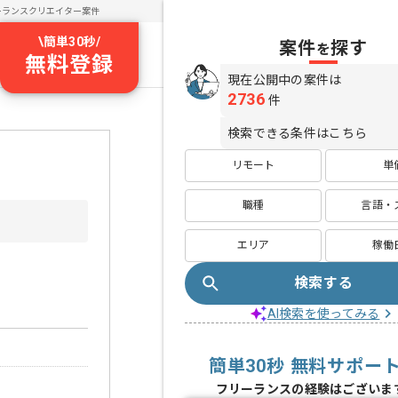
ーランスクリエイター案件
\
簡単30秒
/
案件
探す
を
無料登録
現在公開中の案件は
2736
件
検索できる条件はこちら
リモート
単
職種
言語・
エリア
稼働
検索する
AI検索を使ってみる
簡単30秒 無料サポー
フリーランスの経験はございま