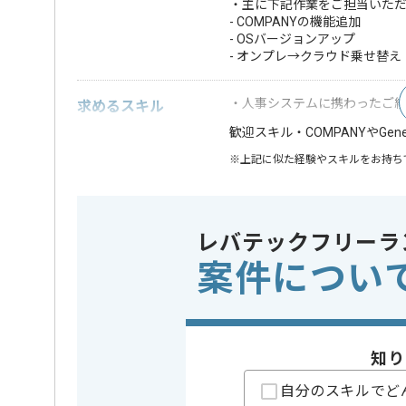
・主に下記作業をご担当いた
- COMPANYの機能追加
- OSバージョンアップ
- オンプレ→クラウド乗せ替え
・人事システムに携わったご
求めるスキル
・COMPANYやGene
歓迎スキル
※上記に似た経験やスキルをお持ち
精算条件
有
精算・お支払い
精算基準時間
140時間
レバテックフリーラ
支払いサイト
15日
案件につい
担当者より
週5日常駐での作業を想定しております。
知り
自分のスキルでど