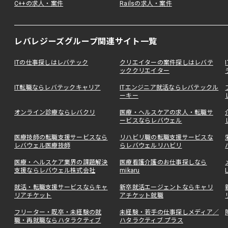
C++の求人・案件
Railsの求人・案件
レバレジーズグループ関連サイト一覧
ITの仕事探しはレバテック
クリエイターの案件探しはレバテ
ッククリエイター
IT転職ならレバテックキャリア
ITエンジニア就活ならレバテックル
ーキー
オンライン診療ならレバクリ
医療・ヘルスケアの求人・転職サ
ービスならレバウェル
医療技師の転職支援サービスなら
リハビリ職の転職支援サービスな
レバウェル医療技師
らレバウェルリハビリ
医療・ヘルスケア業界の課題解決
医療看護介護のお仕事探しなら
支援ならレバウェル株式会社
mikaru
就活・転職支援サービスならキャ
新卒就活エージェントならキャリ
リアチケット
アチケット就職
フリーター・既卒・未経験の就
未経験・若手の仕事探しメディア／
職・再就職ならハタラクティブ
ハタラクティブ プラス