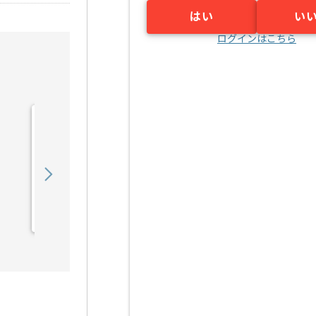
はい
い
ログインはこちら
【社内SE】防災業界向け
セキュリティ強化ネットワ
ーク構築の求人・案件
700,000
〜
円／月
業務委託
深井（大阪府）