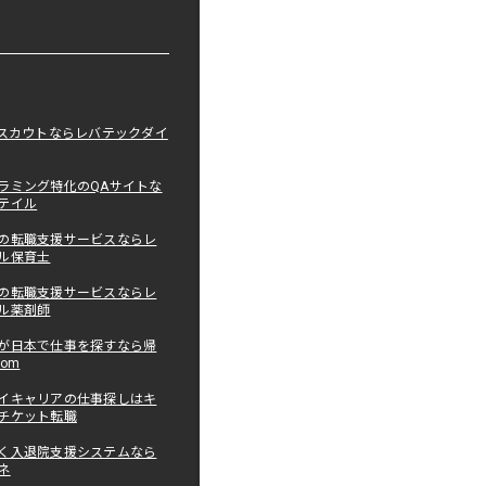
職スカウトならレバテックダイ
ラミング特化のQAサイトな
テイル
の転職支援サービスならレ
ル保育士
の転職支援サービスならレ
ル薬剤師
が日本で仕事を探すなら帰
com
イキャリアの仕事探しはキ
チケット転職
く入退院支援システムなら
ネ