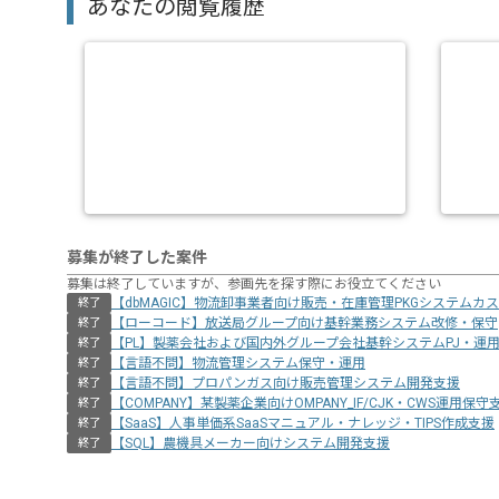
あなたの閲覧履歴
募集が終了した案件
募集は終了していますが、参画先を探す際にお役立てください
【dbMAGIC】物流卸事業者向け販売・在庫管理PKGシステムカ
終了
【ローコード】放送局グループ向け基幹業務システム改修・保守
終了
【PL】製薬会社および国内外グループ会社基幹システムPJ・運
終了
【言語不問】物流管理システム保守・運用
終了
【言語不問】プロパンガス向け販売管理システム開発支援
終了
【COMPANY】某製薬企業向けOMPANY_IF/CJK・CWS運用保守
終了
【SaaS】人事単価系SaaSマニュアル・ナレッジ・TIPS作成支援
終了
【SQL】農機具メーカー向けシステム開発支援
終了