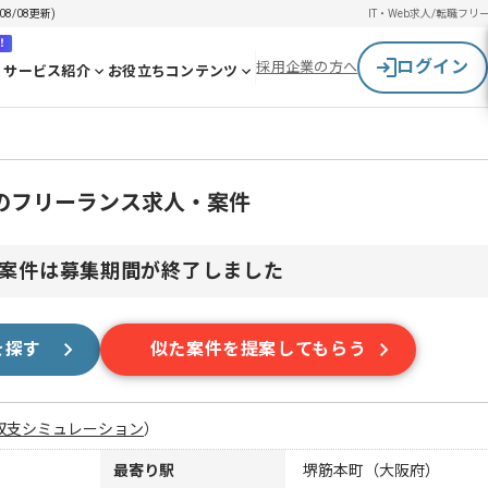
8/08更新)
IT・Web求人/転職
フリ
！
ログイン
採用企業の方へ
サービス紹介
お役立ちコンテンツ
のフリーランス求人・案件
案件は募集期間が終了しました
を探す
似た案件を提案してもらう
収支シミュレーション
）
最寄り駅
堺筋本町（大阪府）