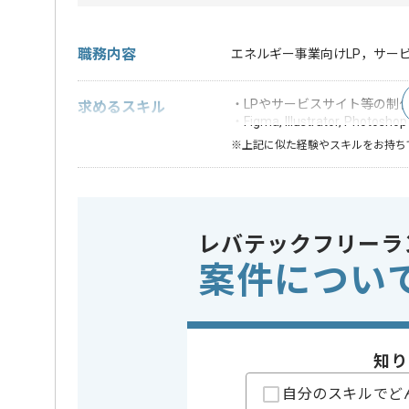
職務内容
エネルギー事業向けLP，サー
・LPやサービスサイト等の制
求めるスキル
・Figma, Illustrator, Phot
※上記に似た経験やスキルをお持ち
担当領域/システム
Webサイ
この案件のポイント
特徴
20代活躍中
レバテックフリーラ
案件につい
担当者より
エネクスライフサービスは、伊藤忠エネクスグループ
サービスステーション（SS）ネットワークを基盤に、
総合的なサービスを提供しています。
知り
近年では、単なる給油所に留まらず、地域の生活イン
自分のスキルでど
応じた付加価値サービスを拡大しています。また、電力