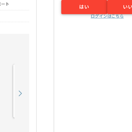
モート
はい
い
ログインはこちら
【TypeScript/AWS】大手
コンビニチェーン次世代
店...の求人・案件
730,000
〜
円／月
業務委託
浜松町（東京都）