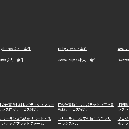
Pythonの求人・案件
Rubyの求人・案件
AWS
C#の求人・案件
JavaScriptの求人・案件
Swif
ITの仕事探しはレバテック（フリー
ITの仕事探しはレバテック（正社員
IT転
ランス向けサービス紹介）
転職サービス紹介）
レクト
フリーランス活動をサポートする
フリーランスの案件探しならフリ
プログ
レバテックプラットフォーム
ーランスHub
らテラ