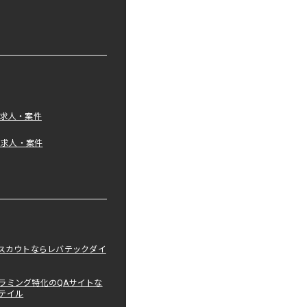
の求人・案件
tの求人・案件
職スカウトならレバテックダイ
ラミング特化のQAサイトな
テイル