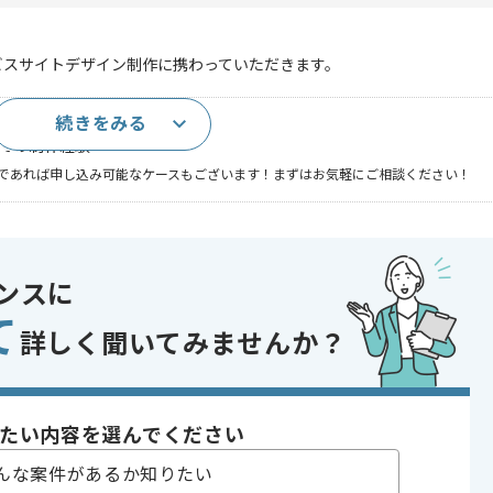
ビスサイトデザイン制作に携わっていただきます。
続きをみる
作を量産した経験
oshopでの制作経験
であれば申し込み可能なケースもございます！まずはお気軽にご相談ください！
ト
 , 30代活躍中 , 新技術に積極的 , 急募 , 自社サービスあり , 自社内開発
ンスに
て
詳しく聞いてみませんか？
の一員として、エネルギーとモビリティを軸に多様な事業を展開する企業
燃料油販売、カーリース、中古車販売、車検・整備、タイヤ販売など、
たい内容を選んでください
フラを支える拠点を目指し、コインランドリー併設やカフェ展開など、
んな案件があるか知りたい
の自由化に伴い、家庭向け電力販売「TERASELでんき」を提供するな