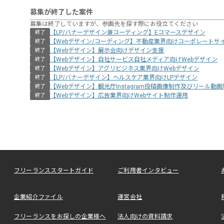
募集が終了した案件
募集は終了していますが、参画先を探す際にお役立てください
【LP/バナーデザイン兼コーディング】Eコマースデザイン
終了
【Webデザイン/コーディング】不動産業界向けコーポレートサ
終了
【Webデザイン】展示会向けデザイン支援
終了
【Webデザイン】自社サービス自社メディア向けWebデザイン
終了
【Webデザイン】アグリビジネス業界向けWebデザイン
終了
【LP/バナーデザイン】ヘルスケア業界向けLPデザイン
終了
【Webデザイン】観光庁Instagram投稿画像制作及びリール動
終了
【Webデザイン】広告業界向けWebサイト制作運用
終了
フリーランススタートガイド
ご利用者インタビュー
企業紹介ファイル
運営会社
フリーランスをお探しの企業様へ
法人向けの資料請求