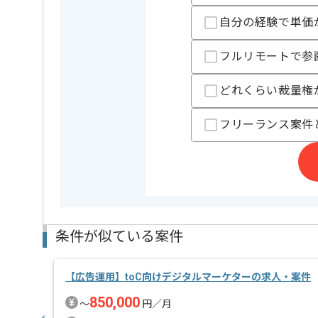
ーソリューションの幅を広げている点も特徴です。
自分の経験で単価
地域社会に密着したサービスで、持続可能な社会の実
フルリモートで参
どれくらい裁量権
フリーランス案件
条件が似ている案件
【広告運用】toC向けデジタルマーケターの求人・案件
850,000
〜
円／月