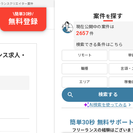
ーランスクリエイター案件
\
簡単30秒
/
案件
探す
を
無料登録
現在公開中の案件は
2657
件
検索できる条件はこちら
ンス求人・
リモート
単
職種
言語・
エリア
稼働
検索する
AI検索を使ってみる
簡単30秒 無料サポー
フリーランスの経験はございま