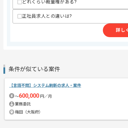
その他募集要項
どれくらい裁量権がある?
募集人数
3人
作業開始日
2026/07/01
正社員求人との違いは?
詳し
週5日常駐での作業を想定しております
エージェントからのコ
メント
レバテックでの実績がある企業の案件で
Oracleでの開発経験を活かすことができ
条件が似ている案件
複数案件を保有している企業ですので、
ご経験と実績に応じてスライド案件のご
【言語不問】システム刷新の求人・案件
600,000
〜
円／月
新しいアイディアや技術を積極的に導入
業務委託
経験豊富なエンジニアと成長が出来る環
梅田（大阪府）
スキルアップされたい方、長期的に参画