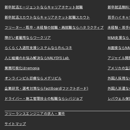
新卒就活エージェントならキャリアチケット就職
新卒就活無料
新卒就活スカウトならキャリアチケット就職スカウト
若手ハイキャ
フリーター・既卒・未経験の就職・再就職ならハタラクティブ
未経験・若手
障がい者雇用ならワークリア
M&A支援な
らくらく入退院支援システムならわんコネ
AI面接ならNAL
人と組織のお悩み解決ならNALYSYS Lab.
アジャイル開発なら
業務可視化はremopia
アメリカの生活
オンラインピル診療ならメデリピル
外国人採用ならLe
企業研究・選考対策ならFactBoard(ファクトボード)
外国人派遣なら
ドライバー・施工管理技士の転職ならレバジョブ
レバウェル保
フリーランスエンジニアの求人・案件
サイトマップ