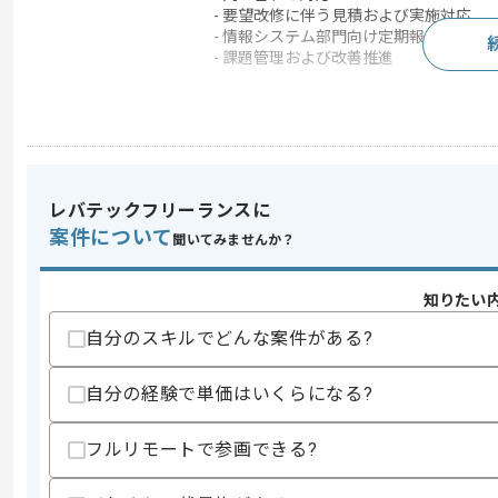
- 要望改修に伴う見積および実施対応
- 情報システム部門向け定期報告
- 課題管理および改善推進
求めるスキル
スキル
・Oracle EBS、Oracle Siebel、Oracle
・システム運用保守経験1年以上
レバテックフリーランスに
案件について
歓迎スキル
聞いてみませんか？
・リーダーとしてのご経験
・日英バイリンガル対応のご経験
知りたい
・オフショア開発におけるブリッジSE
自分のスキルでどんな案件がある?
スキルに不安がある方へ
上記に似た経験やスキルをお持ちであれば申
自分の経験で単価はいくらになる?
フルリモートで参画できる?
商談回数
1回