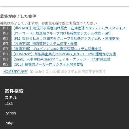
募集が終了した案件
募集は終了していますが、参画先を探す際にお役立てください
【dbMAGIC】物流卸事業者向け販売・在庫管理PKGシステムカスタマイズ
終了
【ローコード】放送局グループ向け基幹業務システム改修・保守
終了
【PL】製薬会社および国内外グループ会社基幹システムPJ・運用支援
終了
【言語不問】物流管理システム保守・運用
終了
【言語不問】プロパンガス向け販売管理システム開発支援
終了
【COMPANY】某製薬企業向けOMPANY_IF/CJK・CWS運用保守支援
終了
【SaaS】人事単価系SaaSマニュアル・ナレッジ・TIPS作成支援
終了
【SQL】農機具メーカー向けシステム開発支援
終了
HOME
案件検索
【Oracle】Oracle領域システム運用保守支援案件
案件検索
スキル
Java
Python
Ruby