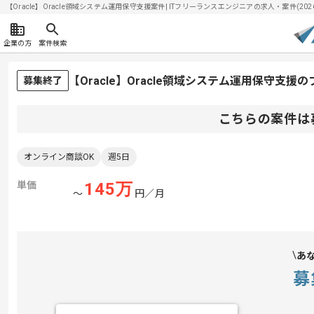
【Oracle】Oracle領域システム運用保守支援案件| ITフリーランスエンジニアの求人・案件(2026/
企業の方
案件検索
【Oracle】Oracle領域システム運用保守支
募集終了
こちらの案件は
オンライン商談OK
週5日
単価
145
万
〜
円／月
あ
募