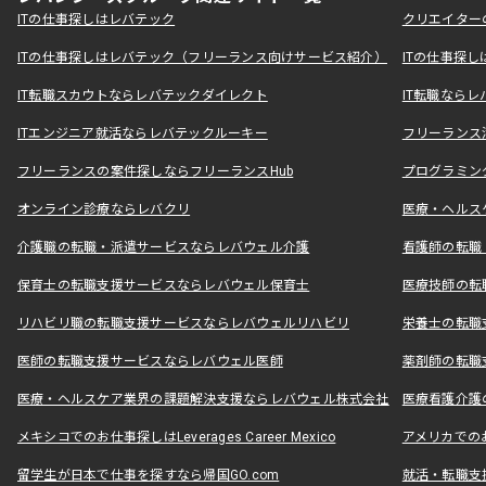
ITの仕事探しはレバテック
クリエイター
ITの仕事探しはレバテック（フリーランス向けサービス紹介）
ITの仕事探
IT転職スカウトならレバテックダイレクト
IT転職なら
ITエンジニア就活ならレバテックルーキー
フリーランス
フリーランスの案件探しならフリーランスHub
プログラミン
オンライン診療ならレバクリ
医療・ヘルス
介護職の転職・派遣サービスならレバウェル介護
看護師の転職
保育士の転職支援サービスならレバウェル保育士
医療技師の転
リハビリ職の転職支援サービスならレバウェルリハビリ
栄養士の転職
医師の転職支援サービスならレバウェル医師
薬剤師の転職
医療・ヘルスケア業界の課題解決支援ならレバウェル株式会社
医療看護介護の
メキシコでのお仕事探しはLeverages Career Mexico
アメリカでのお仕事
留学生が日本で仕事を探すなら帰国GO.com
就活・転職支