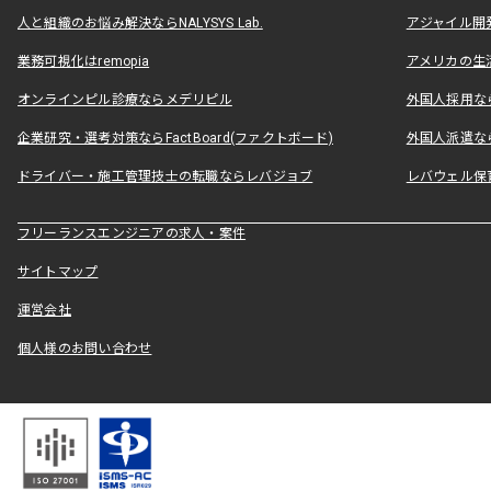
人と組織のお悩み解決ならNALYSYS Lab.
アジャイル開発なら
業務可視化はremopia
アメリカの生活
オンラインピル診療ならメデリピル
外国人採用ならLe
企業研究・選考対策ならFactBoard(ファクトボード)
外国人派遣なら
ドライバー・施工管理技士の転職ならレバジョブ
レバウェル保
フリーランスエンジニアの求人・案件
サイトマップ
運営会社
個人様のお問い合わせ