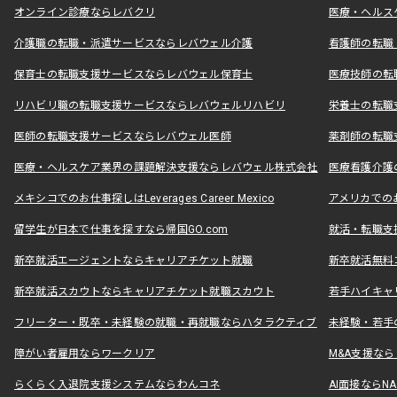
オンライン診療ならレバクリ
医療・ヘルス
介護職の転職・派遣サービスならレバウェル介護
看護師の転職
保育士の転職支援サービスならレバウェル保育士
医療技師の転
リハビリ職の転職支援サービスならレバウェルリハビリ
栄養士の転職
医師の転職支援サービスならレバウェル医師
薬剤師の転職
医療・ヘルスケア業界の課題解決支援ならレバウェル株式会社
医療看護介護の
メキシコでのお仕事探しはLeverages Career Mexico
アメリカでのお仕事
留学生が日本で仕事を探すなら帰国GO.com
就活・転職支
新卒就活エージェントならキャリアチケット就職
新卒就活無料
新卒就活スカウトならキャリアチケット就職スカウト
若手ハイキャ
フリーター・既卒・未経験の就職・再就職ならハタラクティブ
未経験・若手
障がい者雇用ならワークリア
M&A支援な
らくらく入退院支援システムならわんコネ
AI面接ならNAL