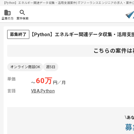
【Python】エネルギー関連データ収集・活用支援案件| ITフリーランスエンジニアの求人・案件(202
企業の方
案件検索
【Python】エネルギー関連データ収集・活用
募集終了
こちらの案件は
オンライン商談OK
週5日
単価
60
万
〜
円／月
言語
VBA
,
Python
あ
募