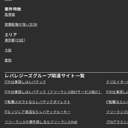
案件特徴
高単価
実務経験が浅い方OK
エリア
東京都(23区)
大阪
愛知
レバレジーズグループ関連サイト一覧
ITの仕事探しはレバテック
クリエイター
ITの仕事探しはレバテック（フリーランス向けサービス紹介）
ITの仕事探
IT転職スカウトならレバテックダイレクト
IT転職なら
ITエンジニア就活ならレバテックルーキー
フリーランス
フリーランスの案件探しならフリーランスHub
プログラミン