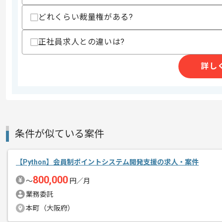
・AWSなどクラウド環境構築経験
どれくらい裁量権がある?
スキルに不安がある方へ
上記に似た経験やスキルをお持ちであれば申
正社員求人との違いは?
詳し
精算条件
有
精算・お支払い
精算基準時間
140時間〜180時間
支払いサイト
15日
条件が似ている案件
商談回数
1回
【Python】会員制ポイントシステム開発支援の求人・案件
その他募集要項
募集人数
1人
800,000
〜
円／月
作業開始日
2026/06/01
業務委託
本町（大阪府）