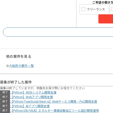
ご希望の働き
フリーランス
他の案件を見る
大阪府の案件一覧
募集が終了した案件
募集は終了していますが、参画先を探す際にお役立てください
【Python】WEBシステム開発支援
終了
【Python】Webアプリ開発支援
終了
【Python/TypeScript/Next.js】Webサービス開発・PoC開発支援
終了
【Python】AIアプリ開発支援
終了
【Python/DB/VBA】エネルギー情報収集加工ツール設計開発運用
終了