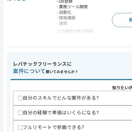
- DB登録
- 業務ツール開発
- 自動化
- 環境構築
- 運用
この案件で扱う技術
OS
Linux
クラウド
AWS
レバテックフリーランスに
案件について
求めるスキル
聞いてみませんか？
スキル
・Python、VBAを用いた開発経験(5年以
・業務ツールの作成、維持管理経験
知りたい
・要件ヒアリング、実現方法検討経験
自分のスキルでどんな案件がある?
歓迎スキル
・Linuxサーバ構築、運用経験
自分の経験で単価はいくらになる?
・Docker使用経験
・DBアプリ開発、DBサーバ運用経験
・非ITクライアントとの折衝経験
フルリモートで参画できる?
・案件スケジュール管理、クライアント