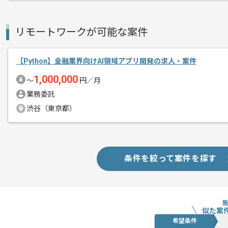
週5日常駐での作業を想定しております
エージェントからのコ
メント
取引実績のある企業の案件です。
リモートワークが可能な案件
これまでの経験を活かしてご活躍いただ
長期案件ですので腰を据えて作業された
【Python】金融業界向けAI領域アプリ開発の求人・案件
ぜひ一度、ご商談で雰囲気を掴んでいた
1,000,000
〜
円／月
業務委託
渋谷（東京都）
条件を絞って案件を探す
似た案
希望条件