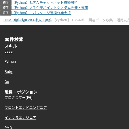
【Python】社内AIチャットボット構築開発
終了
【Python】大手企業ポイントシステム開発・運用
終了
【Python】 パッケージ連携作業支援
終了
HOME
案件検索
VBA求人・案件
【Python】エネルギー関連データ収集・活用支
案件検索
スキル
Java
Python
Ruby
Go
職種・ポジション
プログラマー(PG)
フロントエンドエンジニア
インフラエンジニア
PMO