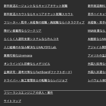
新卒就活エージェントならキャリアチケット就職
新卒就活無料
新卒就活スカウトならキャリアチケット就職スカウト
若手ハイキャ
フリーター・既卒・未経験の就職・再就職ならハタラクティブ
未経験・若手
障がい者雇用ならワークリア
M&A支援な
らくらく入退院支援システムならわんコネ
AI面接ならNAL
人と組織のお悩み解決ならNALYSYS Lab.
アジャイル開発なら
業務可視化はremopia
アメリカの生活
オンラインピル診療ならメデリピル
外国人採用ならLe
企業研究・選考対策ならFactBoard(ファクトボード)
外国人派遣なら
ドライバー・施工管理技士の転職ならレバジョブ
レバウェル保
フリーランスエンジニアの求人・案件
サイトマップ