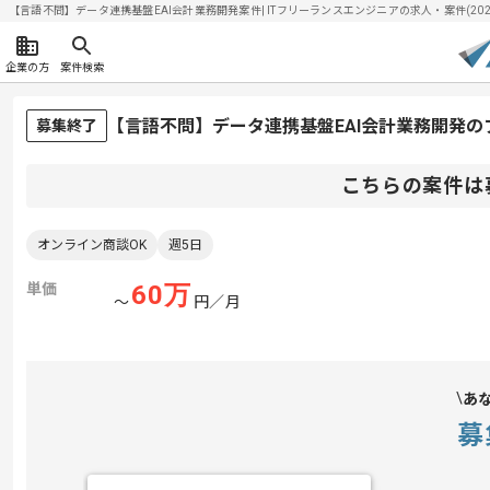
【言語不問】データ連携基盤EAI会計業務開発案件| ITフリーランスエンジニアの求人・案件(2026/
企業の方
案件検索
【言語不問】データ連携基盤EAI会計業務開発
募集終了
こちらの案件は
オンライン商談OK
週5日
単価
60
万
〜
円／月
あ
募