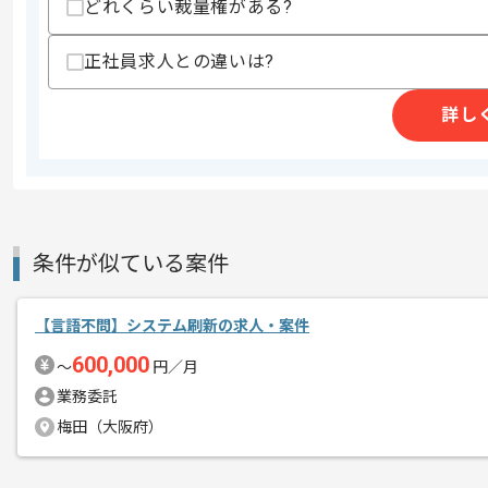
どれくらい裁量権がある?
週5日常駐での作業を想定しております
エージェントからのコ
正社員求人との違いは?
メント
レバテックでの実績がある企業の案件で
詳し
ASTERIAでの開発経験を活かすことが
複数案件を保有している企業ですので、
ご経験と実績に応じてスライド案件のご
条件が似ている案件
新しいアイディアや技術を積極的に導入
経験豊富なエンジニアと成長が出来る環
【言語不問】システム刷新の求人・案件
スキルアップされたい方、長期的に参画
600,000
〜
円／月
業務委託
梅田（大阪府）