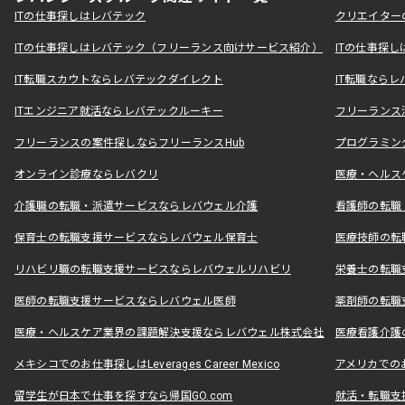
ITの仕事探しはレバテック
クリエイター
ITの仕事探しはレバテック（フリーランス向けサービス紹介）
ITの仕事探
IT転職スカウトならレバテックダイレクト
IT転職なら
ITエンジニア就活ならレバテックルーキー
フリーランス
フリーランスの案件探しならフリーランスHub
プログラミン
オンライン診療ならレバクリ
医療・ヘルス
介護職の転職・派遣サービスならレバウェル介護
看護師の転職
保育士の転職支援サービスならレバウェル保育士
医療技師の転
リハビリ職の転職支援サービスならレバウェルリハビリ
栄養士の転職
医師の転職支援サービスならレバウェル医師
薬剤師の転職
医療・ヘルスケア業界の課題解決支援ならレバウェル株式会社
医療看護介護の
メキシコでのお仕事探しはLeverages Career Mexico
アメリカでのお仕事
留学生が日本で仕事を探すなら帰国GO.com
就活・転職支