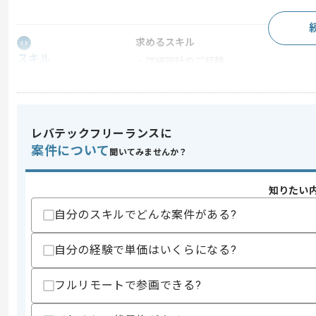
求めるスキル
スキル
・詳細設計のご経験
・何らかの言語を用いた開発経験2年以
歓迎スキル
・会計業務に関する開発経験
・ASTERIAを用いた開発経験
レバテックフリーランスに
案件について
聞いてみませんか？
スキルに不安がある方へ
上記に似た経験やスキルをお持ちであれば申
知りたい
自分のスキルでどんな案件がある?
商談回数
1回
その他募集要項
自分の経験で単価はいくらになる?
募集人数
1人
作業開始日
2026/06/01
フルリモートで参画できる?