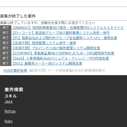
募集が終了した案件
募集は終了していますが、参画先を探す際にお役立てください
【dbMAGIC】物流卸事業者向け販売・在庫管理PKGシステムカスタマイズ
終了
【ローコード】放送局グループ向け基幹業務システム改修・保守
終了
【PL】製薬会社および国内外グループ会社基幹システムPJ・運用支援
終了
【言語不問】物流管理システム保守・運用
終了
【言語不問】プロパンガス向け販売管理システム開発支援
終了
【COMPANY】某製薬企業向けOMPANY_IF/CJK・CWS運用保守支援
終了
【SaaS】人事単価系SaaSマニュアル・ナレッジ・TIPS作成支援
終了
【SQL】農機具メーカー向けシステム開発支援
終了
HOME
案件検索
【言語不問】データ連携基盤EAI会計業務開発案件
案件検索
スキル
Java
Python
Ruby