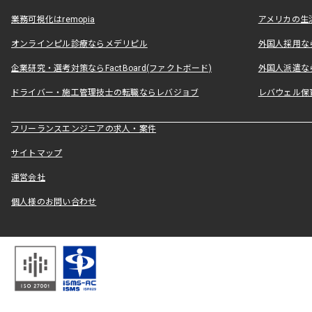
業務可視化はremopia
アメリカの生活
オンラインピル診療ならメデリピル
外国人採用ならLe
企業研究・選考対策ならFactBoard(ファクトボード)
外国人派遣なら
ドライバー・施工管理技士の転職ならレバジョブ
レバウェル保
フリーランスエンジニアの求人・案件
サイトマップ
運営会社
個人様のお問い合わせ