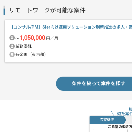
リモートワークが可能な案件
【コンサル/PM】SIer向け運用ソリューション刷新推進の求人・
1,050,000
〜
円／月
業務委託
有楽町（東京都）
条件を絞って案件を探す
似た案
希望条件
ご希望の働き