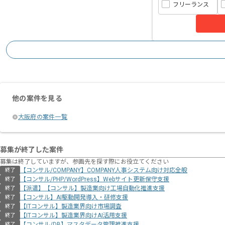
フリーランス
他の案件を見る
大阪府の案件一覧
募集が終了した案件
募集は終了していますが、参画先を探す際にお役立てください
【コンサル/COMPANY】COMPANY人事システム向け対応全般
終了
【コンサル/PHP/WordPress】Webサイト更新保守支援
終了
【派遣】【コンサル】製造業向け工場自動化推進支援
終了
【コンサル】AI駆動開発導入・研修支援
終了
【ITコンサル】製造業界向け市場調査
終了
【ITコンサル】製造業界向けAI活用支援
終了
【コンサル/DB】マスタデータ管理推進支援
終了