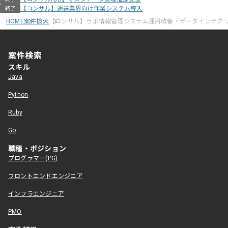
【コンサル】運送業界向け作業システム導入
終了
HOME
案件検索
【コンサル】ラボ情報管理システム運用改善・データインテグ
案件検索
スキル
Java
Python
Ruby
Go
職種・ポジション
プログラマー(PG)
フロントエンドエンジニア
インフラエンジニア
PMO