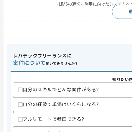
- LIMSの適切な利用に向けたシステム
求めるスキル
スキル
・製薬企業での業務経験
・ドキュメント作成経験(課題整理、経営
歓迎スキル
レバテックフリーランスに
・製造業に関する知識(特に品質管理領域
案件について
聞いてみませんか？
・LIMS利用もしくは導入経験
・プロジェクトマネジメント経験
知りたい
スキルに不安がある方へ
自分のスキルでどんな案件がある?
上記に似た経験やスキルをお持ちであれば申
自分の経験で単価はいくらになる?
精算条件
無
フルリモートで参画できる?
精算・お支払い
精算基準時間
160時間〜180時間