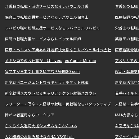
介護職の転職・派遣サービスならレバウェル介護
看護師の転職
保育士の転職支援サービスならレバウェル保育士
医療技師の転
リハビリ職の転職支援サービスならレバウェルリハビリ
栄養士の転職
医師の転職支援サービスならレバウェル医師
薬剤師の転職
医療・ヘルスケア業界の課題解決支援ならレバウェル株式会社
医療看護介護の
メキシコでのお仕事探しはLeverages Career Mexico
アメリカでのお仕事
留学生が日本で仕事を探すなら帰国GO.com
就活・転職支
新卒就活エージェントならキャリアチケット就職
新卒就活無料
新卒就活スカウトならキャリアチケット就職スカウト
若手ハイキャ
フリーター・既卒・未経験の就職・再就職ならハタラクティブ
未経験・若手
障がい者雇用ならワークリア
M&A支援な
らくらく入退院支援システムならわんコネ
AI面接ならNAL
人と組織のお悩み解決ならNALYSYS Lab.
アジャイル開発なら