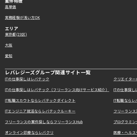
案件特徴
高単価
実務経験が浅い方OK
エリア
東京都(23区)
大阪
愛知
レバレジーズグループ関連サイト一覧
ITの仕事探しはレバテック
クリエイター
ITの仕事探しはレバテック（フリーランス向けサービス紹介）
ITの仕事探
IT転職スカウトならレバテックダイレクト
IT転職なら
ITエンジニア就活ならレバテックルーキー
フリーランス
フリーランスの案件探しならフリーランスHub
プログラミン
オンライン診療ならレバクリ
医療・ヘルス