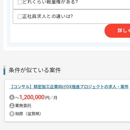
支払いサイト
15日
どれくらい裁量権がある?
正社員求人との違いは?
商談回数
2回
詳し
その他募集要項
募集人数
1人
作業開始日
2026/06/01
週5日常駐での作業を想定しております
条件が似ている案件
エージェントからのコ
メント
【コンサル】精密加工企業向けDX推進プロジェクトの求人・案件
1,200,000
〜
円／月
業務委託
柏原（滋賀県）