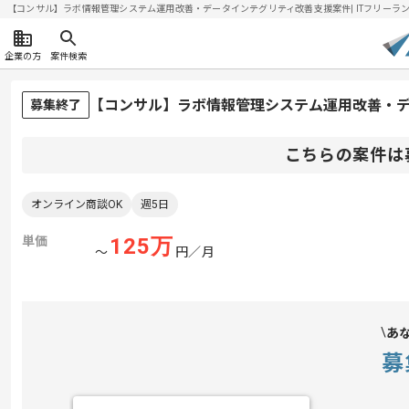
【コンサル】ラボ情報管理システム運用改善・データインテグリティ改善支援案件| ITフリーランスエ
企業の方
案件検索
【コンサル】ラボ情報管理システム運用改善・
募集終了
こちらの案件は
オンライン商談OK
週5日
単価
125
万
〜
円／月
あ
募