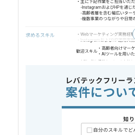
・主に下記作業をご担当いた
-InstagramおよびHPを通
-高齢者層を含む幅広いター
-複数事業のつながりや日常
・Webマーケティング実務経験
求めるスキル
・InstagramおよびHP運用実
・高齢者向けマー
歓迎スキル
・AIツールを用い
※上記に似た経験やスキルをお持ち
担当領域/システム
広告・デ
この案件のポイント
レバテックフリーラ
特徴
20代活躍中
案件につい
可能
担当者より
知り
スポーツ事業、施設管理事業等を展開している企業で
自分のスキルでど
今回はスポーツ関連事業Webマーケティング案件に携