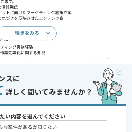
だきます。
じた情報発信
ゲットに向けたマーケティング施策立案
の気づきを反映させたコンテンツ企
続きをみる
務経験
ケティング実務経験
た作業効率化に関する知見
であれば申し込み可能なケースもございます！まずはお気軽にご相談ください！
ザイン・イベント
ンスに
 , 30代活躍中 , 40代活躍中 , 長期プロジェクト , BtoB向け , 新技術に積
て
詳しく聞いてみませんか？
たい内容を選んでください
ございます。
んな案件があるか知りたい
わっていただきます。