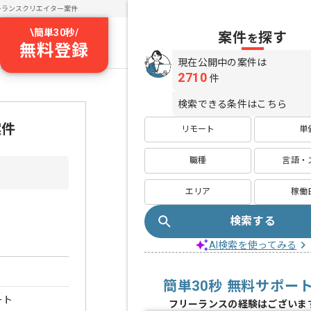
ーランスクリエイター案件
\
簡単30秒
/
案件
探す
を
無料登録
現在公開中の案件は
2710
件
検索できる条件はこちら
案件
リモート
単
職種
言語・
エリア
稼働
検索する
AI検索を使ってみる
簡単30秒 無料サポー
ート
フリーランスの経験はございま