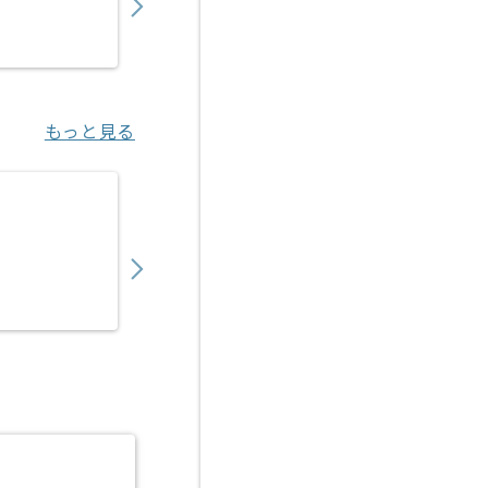
業務委託
大阪（大阪府）
もっと見る
【SEO】大手人材サービス向けBtoB集客支援
3,280
〜
円／時
業務委託
六本木一丁目（東京都）