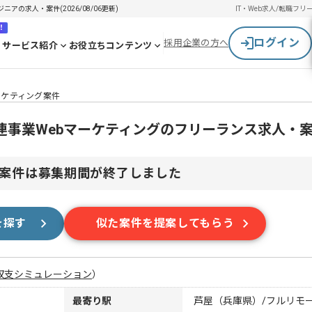
アの求人・案件(2026/08/06更新)
IT・Web求人/転職
フリ
！
ログイン
採用企業の方へ
サービス紹介
お役立ちコンテンツ
ーケティング案件
連事業Webマーケティングのフリーランス求人・
案件は募集期間が終了しました
を探す
似た案件を提案してもらう
収支シミュレーション
）
最寄り駅
芦屋（兵庫県）/フルリモ