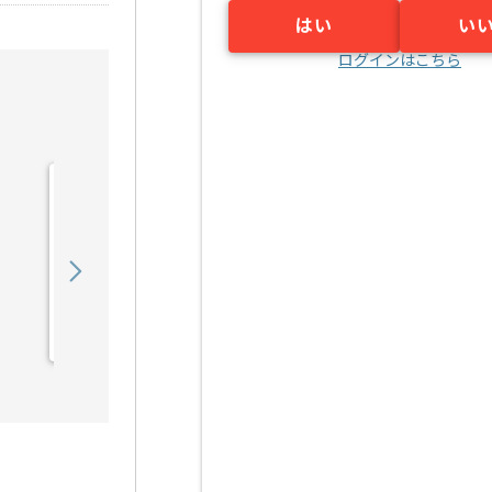
はい
い
ログインはこちら
【Webマーケター】ケミカ
ルPB品向け販促戦略立案
の求人・案件
1,150,000
〜
円／月
業務委託
大阪（大阪府）