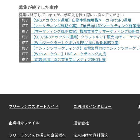
募集が終了した案件
募集は終了していますが、参画先を探す際にお役立てください
【SNSアカウント運用】自動車整備用品メーカ向けSNS運用
終了
【マーケティング戦略立案】IT業界向けDXマーケティング施策
終了
【マーケティング戦略立案】機械業界向けマーケティング戦略立
終了
【SEO/SNSアカウント運用】クラフトキット販売向けマーケテ
終了
【Webマーケター】ケミカルPB品向け販促戦略立案
終了
【コンテンツマーケティング】家電業界向けコンテンツマーケテ
終了
【Webマーケター】LINEマーケティング支援
終了
【広告運用】園芸業界向けメディアSEO対策
終了
フリーランススタートガイド
ご利用者インタビュー
企業紹介ファイル
運営会社
フリーランスをお探しの企業様へ
法人向けの資料請求