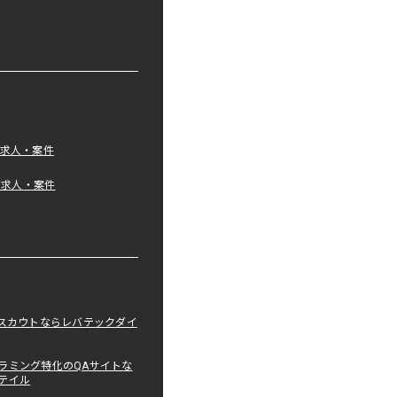
の求人・案件
tの求人・案件
職スカウトならレバテックダイ
ラミング特化のQAサイトな
テイル