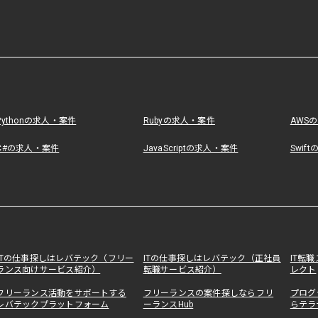
Pythonの求人・案件
Rubyの求人・案件
AWS
C#の求人・案件
JavaScriptの求人・案件
Swif
ITの仕事探しはレバテック（フリー
ITの仕事探しはレバテック（正社員
IT転
ランス向けサービス紹介）
転職サービス紹介）
レクト
フリーランス活動をサポートする
フリーランスの案件探しならフリ
プログ
レバテックプラットフォーム
ーランスHub
らテラ