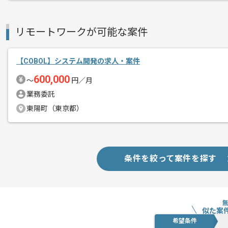
スキルアップされたい方、長期的に参画
リモートワークが可能な案件
【COBOL】システム開発の求人・案件
600,000
〜
円／月
業務委託
東陽町（東京都）
条件を絞って案件を探す
似た案
希望条件