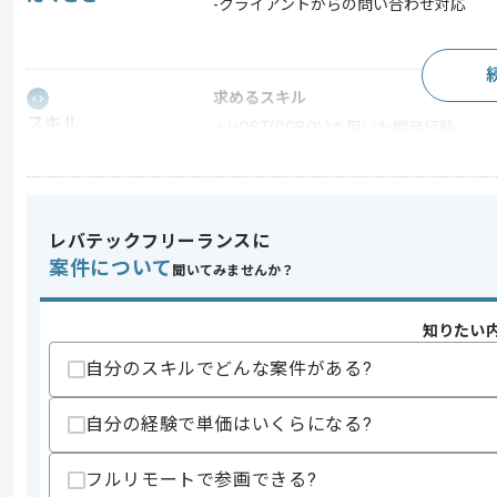
-クライアントからの問い合わせ対応
求めるスキル
スキル
・HOST(COBOL)を用いた開発経験
歓迎スキル
・SQLを用いた開発経験
・EASY+を用いた開発経験
レバテックフリーランスに
スキルに不安がある方へ
案件について
聞いてみませんか？
上記に似た経験やスキルをお持ちであれば申
知りたい
自分のスキルでどんな案件がある?
精算条件
有
精算・お支払い
精算基準時間
140時間〜180時間
自分の経験で単価はいくらになる?
支払いサイト
15日
フルリモートで参画できる?