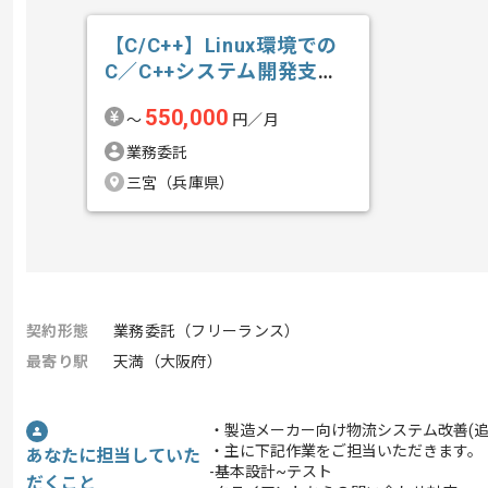
【C/C++】Linux環境での
C／C++システム開発支援
の求人・案件
550,000
〜
円／月
業務委託
三宮（兵庫県）
契約形態
業務委託（フリーランス）
最寄り駅
天満（大阪府）
・製造メーカー向け物流システム改善(追
・主に下記作業をご担当いただきます。
あなたに担当していた
-基本設計~テスト
だくこと