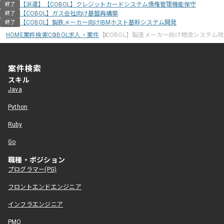
【派遣】【COBOL】クレジットカードシステム債権管理機能保守
終了
【COBOL】ガス会社向け基盤再構築
終了
【COBOL】製鉄メーカー向けIBMホスト基幹システム開発
終了
HOME
案件検索
COBOL求人・案件
【COBOL】製造メーカー向け物流システム
案件検索
スキル
Java
Python
Ruby
Go
職種・ポジション
プログラマー(PG)
フロントエンドエンジニア
インフラエンジニア
PMO