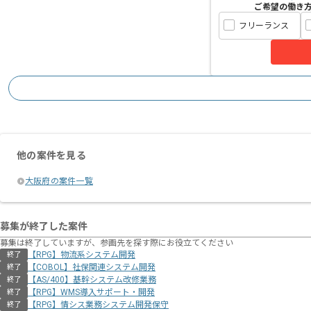
ご希望の働き
フリーランス
他の案件を見る
大阪府の案件一覧
募集が終了した案件
募集は終了していますが、参画先を探す際にお役立てください
【RPG】物流系システム開発
終了
【COBOL】社保関連システム開発
終了
【AS/400】基幹システム改修業務
終了
【RPG】WMS導入サポート・開発
終了
【RPG】情シス業務システム開発保守
終了