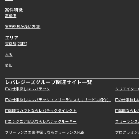
案件特徴
高単価
実務経験が浅い方OK
エリア
東京都(23区)
大阪
愛知
レバレジーズグループ関連サイト一覧
ITの仕事探しはレバテック
クリエイター
ITの仕事探しはレバテック（フリーランス向けサービス紹介）
ITの仕事探
IT転職スカウトならレバテックダイレクト
IT転職なら
ITエンジニア就活ならレバテックルーキー
フリーランス
フリーランスの案件探しならフリーランスHub
プログラミン