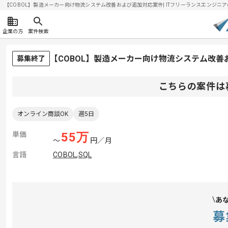
【COBOL】製造メーカー向け物流システム改善および追加対応案件| ITフリーランスエンジニアの求人
企業の方
案件検索
【COBOL】製造メーカー向け物流システム改
募集終了
こちらの案件は
オンライン商談OK
週5日
単価
55
万
〜
円／月
言語
COBOL
,
SQL
あ
募