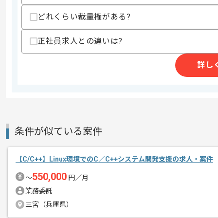
どれくらい裁量権がある?
商談回数
1回
その他募集要項
募集人数
1人
正社員求人との違いは?
作業開始日
2026/07/01
詳し
週5日常駐での作業を想定しております
エージェントからのコ
メント
レバテックでの実績がある企業の案件で
COBOLでの開発経験を活かすことがで
条件が似ている案件
複数案件を保有している企業ですので、
【C/C++】Linux環境でのC／C++システム開発支援の求人・案件
ご経験と実績に応じてスライド案件のご
550,000
〜
円／月
業務委託
新しいアイディアや技術を積極的に導入
三宮（兵庫県）
経験豊富なエンジニアと成長が出来る環