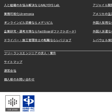
人と組織のお悩み解決ならNALYSYS Lab.
アジャイル開発なら
業務可視化はremopia
アメリカの生活
オンラインピル診療ならメデリピル
外国人採用ならLe
企業研究・選考対策ならFactBoard(ファクトボード)
外国人派遣なら
ドライバー・施工管理技士の転職ならレバジョブ
レバウェル保
フリーランスエンジニアの求人・案件
サイトマップ
運営会社
個人様のお問い合わせ