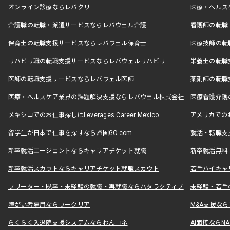
オンライン診療ならレバクリ
医療・ヘルス
介護職の転職・派遣サービスならレバウェル介護
看護師の転職
保育士の転職支援サービスならレバウェル保育士
医療技師の転
リハビリ職の転職支援サービスならレバウェルリハビリ
栄養士の転職
医師の転職支援サービスならレバウェル医師
薬剤師の転職
医療・ヘルスケア業界の課題解決支援ならレバウェル株式会社
医療看護介護の
メキシコでのお仕事探しはLeverages Career Mexico
アメリカでのお仕事
留学生が日本で仕事を探すなら帰国GO.com
就活・転職支
新卒就活エージェントならキャリアチケット就職
新卒就活無料
新卒就活スカウトならキャリアチケット就職スカウト
若手ハイキャ
フリーター・既卒・未経験の就職・再就職ならハタラクティブ
未経験・若手
障がい者雇用ならワークリア
M&A支援な
らくらく入退院支援システムならわんコネ
AI面接ならNAL