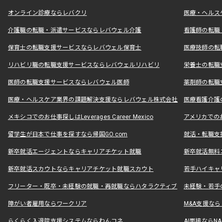
オンライン診療ならレバクリ
医療・ヘルス
介護職の転職・派遣サービスならレバウェル介護
看護師の転職
保育士の転職支援サービスならレバウェル保育士
医療技師の転
リハビリ職の転職支援サービスならレバウェルリハビリ
栄養士の転職
医師の転職支援サービスならレバウェル医師
薬剤師の転職
医療・ヘルスケア業界の課題解決支援ならレバウェル株式会社
医療看護介護の
メキシコでのお仕事探しはLeverages Career Mexico
アメリカでのお仕事
留学生が日本で仕事を探すなら帰国GO.com
就活・転職支
新卒就活エージェントならキャリアチケット就職
新卒就活無料
新卒就活スカウトならキャリアチケット就職スカウト
若手ハイキャ
フリーター・既卒・未経験の就職・再就職ならハタラクティブ
未経験・若手
障がい者雇用ならワークリア
M&A支援な
らくらく入退院支援システムならわんコネ
AI面接ならNAL