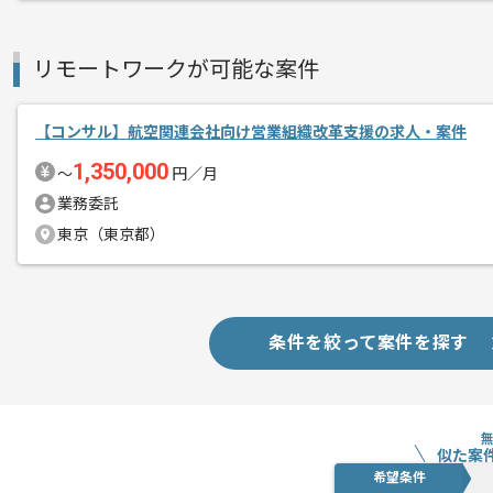
リモートワークが可能な案件
【コンサル】航空関連会社向け営業組織改革支援の求人・案件
1,350,000
〜
円／月
業務委託
東京（東京都）
条件を絞って案件を探す
似た案
希望条件