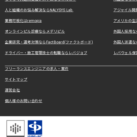
人と組織のお悩み解決ならNALYSYS Lab.
アジャイル開発なら
業務可視化はremopia
アメリカの生活
オンラインピル診療ならメデリピル
外国人採用ならLe
企業研究・選考対策ならFactBoard(ファクトボード)
外国人派遣なら
ドライバー・施工管理技士の転職ならレバジョブ
レバウェル保
フリーランスエンジニアの求人・案件
サイトマップ
運営会社
個人様のお問い合わせ