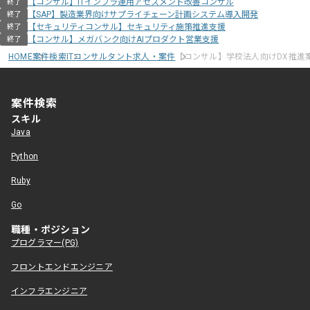
【コンサル】ITインフラ運用アセスメント改善コンサル
終了
【SAP】製造業界向けサプライチェーン計画システム導入開発
終了
【セキュリティコンサル】セキュリティ施策推進支援
終了
【コンサル】メガバンク向けAIプロダクト営業支援
終了
HOME
案件検索
ITコンサルタント求人・案件
【コンサル】学校法人向けDX推進
案件検索
スキル
Java
Python
Ruby
Go
職種・ポジション
プログラマー(PG)
フロントエンドエンジニア
インフラエンジニア