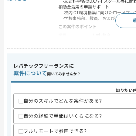
-文部科学省のDXハイスクール等に関
補助金活用の申請サポート
-校内ICT環境構築に向けたロードマ
-学校事務部、教員、および外部ベンダ
この案件のポイント
業界
人材･教育
特徴
20代活躍中 , 30代活躍中
レバテックフリーランスに
求めるスキル
案件について
聞いてみませんか？
スキル
・学校法人、教育機関におけるICT環境
・外部ベンダーや複数部門との折衝、調
知りたい
歓迎スキル
・学校法人における助成金の近況の把握
自分のスキルでどんな案件がある?
スキルに不安がある方へ
自分の経験で単価はいくらになる?
上記に似た経験やスキルをお持ちであれば申
フルリモートで参画できる?