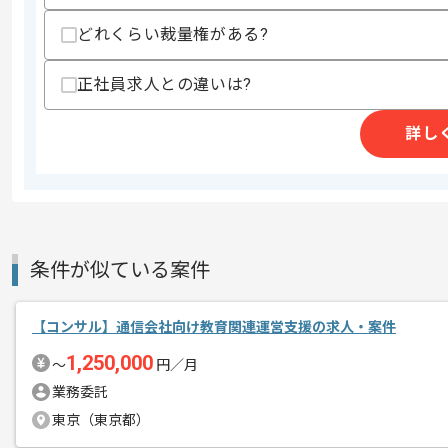
商談回数
1回
どれくらい裁量権がある?
その他募集要項
募集人数
1人
正社員求人との違いは?
作業開始日
2026/07/01
詳し
幼稚園から高等学校までの学校運営事業
エージェントからのコ
今回は学校法人向けDX推進案件に携わ
メント
コンサルティング経験を活かしたい方に
条件が似ている案件
基本的には常駐での作業を見込んでおり
【コンサル】通信会社向け教育関連運営支援の求人・案件
1,250,000
〜
円／月
業務委託
東京（東京都）