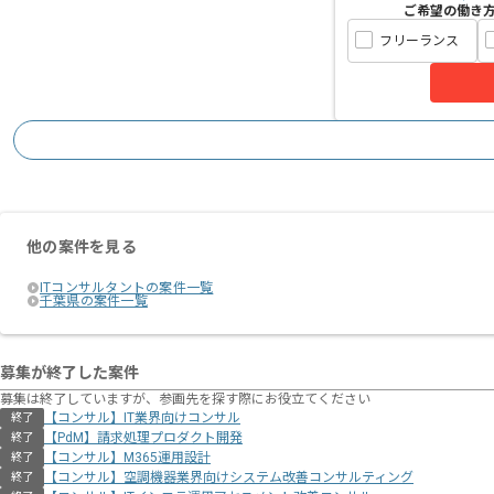
ご希望の働き
フリーランス
他の案件を見る
ITコンサルタントの案件一覧
千葉県の案件一覧
募集が終了した案件
募集は終了していますが、参画先を探す際にお役立てください
【コンサル】IT業界向けコンサル
終了
【PdM】請求処理プロダクト開発
終了
【コンサル】M365運用設計
終了
【コンサル】空調機器業界向けシステム改善コンサルティング
終了