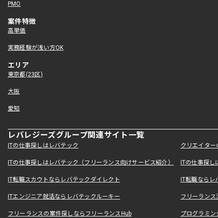
PMO
案件特徴
高単価
実務経験が浅い方OK
エリア
東京都(23区)
大阪
愛知
レバレジーズグループ関連サイト一覧
ITの仕事探しはレバテック
クリエイター
ITの仕事探しはレバテック（フリーランス向けサービス紹介）
ITの仕事探
IT転職スカウトならレバテックダイレクト
IT転職なら
ITエンジニア就活ならレバテックルーキー
フリーランス
フリーランスの案件探しならフリーランスHub
プログラミン