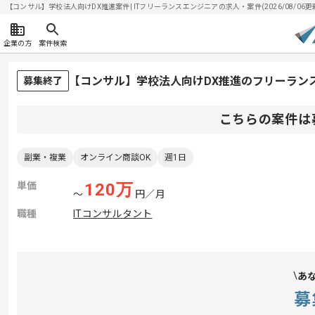
【コンサル】学校法人向けDX推進案件| ITフリーランスエンジニアの求人・案件(2026/08/06更
企業の方
案件検索
【コンサル】学校法人向けDX推進のフリーラン
募集終了
こちらの案件は
副業・複業
オンライン商談OK
週1日
単価
120
万
〜
円／月
職種
ITコンサルタント
あ
募