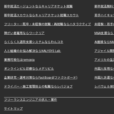
新卒就活エージェントならキャリアチケット就職
新卒就活無料
新卒就活スカウトならキャリアチケット就職スカウト
若手ハイキャ
フリーター・既卒・未経験の就職・再就職ならハタラクティブ
未経験・若手
障がい者雇用ならワークリア
M&A支援な
らくらく入退院支援システムならわんコネ
AI面接ならNAL
人と組織のお悩み解決ならNALYSYS Lab.
アジャイル開発なら
業務可視化はremopia
アメリカの生活
オンラインピル診療ならメデリピル
外国人採用ならLe
企業研究・選考対策ならFactBoard(ファクトボード)
外国人派遣なら
ドライバー・施工管理技士の転職ならレバジョブ
レバウェル保
フリーランスエンジニアの求人・案件
サイトマップ