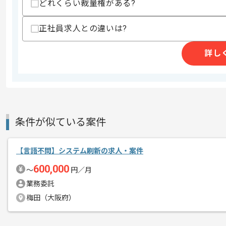
どれくらい裁量権がある?
支払いサイト
15日
正社員求人との違いは?
商談回数
2回
詳し
その他募集要項
募集人数
1人
作業開始日
2026/06/01
条件が似ている案件
週5日常駐での作業を想定しております
エージェントからのコ
メント
【言語不問】システム刷新の求人・案件
600,000
〜
円／月
業務委託
梅田（大阪府）