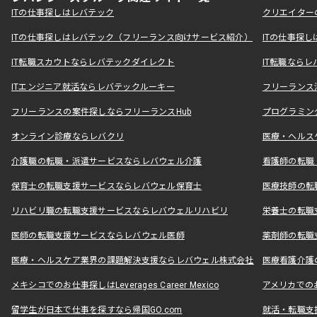
ITの仕事探しはレバテック
クリエイター
ITの仕事探しはレバテック（フリーランス向けサービス紹介）
ITの仕事探
IT転職スカウトならレバテックダイレクト
IT転職なら
ITエンジニア就活ならレバテックルーキー
フリーランス
フリーランスの案件探しならフリーランスHub
プログラミン
オンライン診療ならレバクリ
医療・ヘルス
介護職の転職・派遣サービスならレバウェル介護
看護師の転職
保育士の転職支援サービスならレバウェル保育士
医療技師の転
リハビリ職の転職支援サービスならレバウェルリハビリ
栄養士の転職
医師の転職支援サービスならレバウェル医師
薬剤師の転職
医療・ヘルスケア業界の課題解決支援ならレバウェル株式会社
医療看護介護の
メキシコでのお仕事探しはLeverages Career Mexico
アメリカでのお仕事
留学生が日本で仕事を探すなら帰国GO.com
就活・転職支