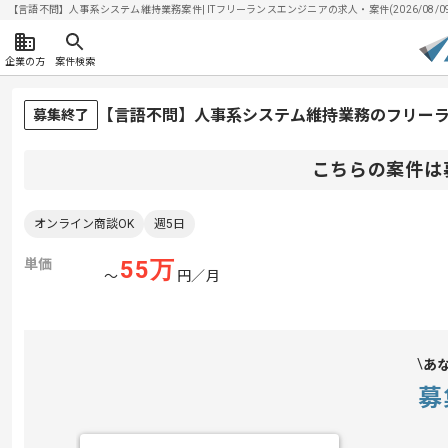
【言語不問】人事系システム維持業務案件| ITフリーランスエンジニアの求人・案件(2026/08/0
企業の方
案件検索
【言語不問】人事系システム維持業務のフリー
募集終了
こちらの案件は
オンライン商談OK
週5日
単価
55
万
〜
円／月
あ
募