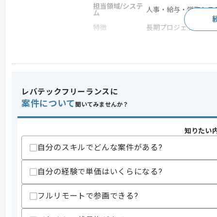
担当領域/システ
人事・給与・労務シス
ム
特徴
長期プロジェクト
求めるスキル
スキル
・システム開発全般(要件定義～運用保守
・電話、メールでのクライアント対応経
レバテックフリーランスに
案件について
歓迎スキル
聞いてみませんか？
・人事システムの知見
・EBSの知見
知りたい
スキルに不安がある方へ
自分のスキルでどんな案件がある?
上記に似た経験やスキルをお持ちであれば申
自分の経験で単価はいくらになる?
フルリモートで参画できる?
精算条件
有
精算・お支払い
精算基準時間
140時間〜180時間