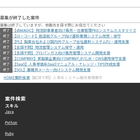
募集が終了した案件
募集は終了していますが、参画先を探す際にお役立てください
【dbMAGIC】物流卸事業者向け販売・在庫管理PKGシステムカスタマイズ
終了
【ローコード】放送局グループ向け基幹業務システム改修・保守
終了
【PL】製薬会社および国内外グループ会社基幹システムPJ・運用支援
終了
【言語不問】物流管理システム保守・運用
終了
【言語不問】プロパンガス向け販売管理システム開発支援
終了
【COMPANY】某製薬企業向けOMPANY_IF/CJK・CWS運用保守支援
終了
【SaaS】人事単価系SaaSマニュアル・ナレッジ・TIPS作成支援
終了
【SQL】農機具メーカー向けシステム開発支援
終了
HOME
案件検索
【言語不問】人事系システム維持業務案件
案件検索
スキル
Java
Python
Ruby