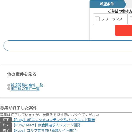
希望条件
ご希望の働き
フリーランス
他の案件を見る
新規開発の案件一覧
東京都の案件一覧
募集が終了した案件
募集は終了していますが、参画先を探す際にお役立てください
【Ruby】ARエンタメコンテンツ系バックエンド開発
終了
【Ruby/React】飲食関連求人システム開発
終了
【Ruby】ゴルフ業界向け新規サイト開発
終了