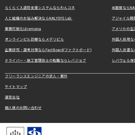
らくらく入退院支援システムならわんコネ
AI面接ならNAL
人と組織のお悩み解決ならNALYSYS Lab.
アジャイル開発なら
業務可視化はremopia
アメリカの生活
オンラインピル診療ならメデリピル
外国人採用ならLe
企業研究・選考対策ならFactBoard(ファクトボード)
外国人派遣なら
ドライバー・施工管理技士の転職ならレバジョブ
レバウェル保
フリーランスエンジニアの求人・案件
サイトマップ
運営会社
個人様のお問い合わせ