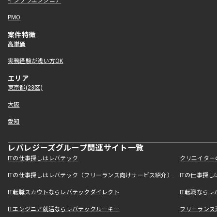
インフラエンジニア
PMO
案件特徴
高単価
実務経験が浅い方OK
エリア
東京都(23区)
大阪
愛知
レバレジーズグループ関連サイト一覧
ITの仕事探しはレバテック
クリエイター
ITの仕事探しはレバテック（フリーランス向けサービス紹介）
ITの仕事探
IT転職スカウトならレバテックダイレクト
IT転職なら
ITエンジニア就活ならレバテックルーキー
フリーランス