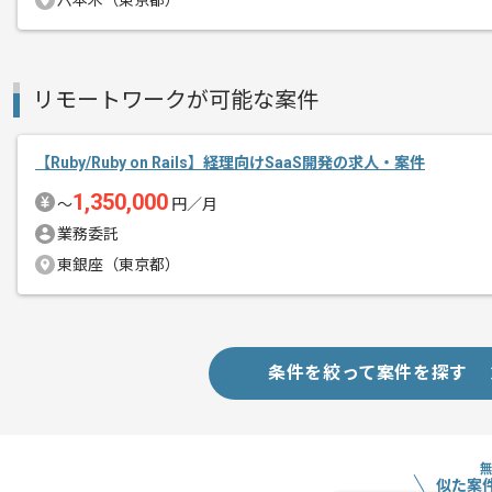
その他募集要項
六本木（東京都）
募集人数
1人
作業開始日
2026/06/01
リモートワークが可能な案件
資金調達実績のある創立5年以内のスタ
エージェントからのコ
【Ruby/Ruby on Rails】経理向けSaaS開発の求人・案件
メント
不動産マーケットにおけるITソリュー
1,350,000
〜
円／月
建築設計サポート事業とVR技術を利用し
業務委託
東銀座（東京都）
率直に意見を言い合える環境のためフラ
積極的に最先端技術を導入されているた
条件を絞って案件を探す
新しい技術に触れながら多くの経験を積
おすすめの案件でございます。
似た案