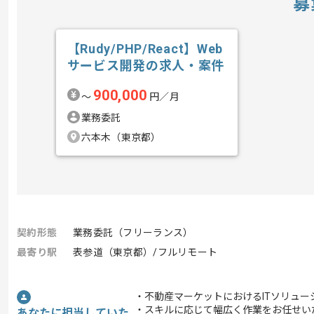
募
【Rudy/PHP/React】Web
サービス開発の求人・案件
900,000
〜
円／月
業務委託
六本木（東京都）
契約形態
業務委託（フリーランス）
最寄り駅
表参道（東京都）/フルリモート
・不動産マーケットにおけるITソリュ
・スキルに応じて幅広く作業をお任せい
あなたに担当していた