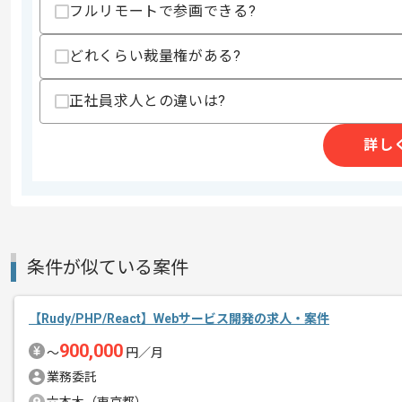
フルリモートで参画できる?
・Three.js、WebGLなどの3Dライ
・Unityを用いた3Dアプリケーションの
・サーバーレスアーキテクチャやバッチ
どれくらい裁量権がある?
・Infrastructure as Codeによる構成
・不動産、建築、BIM/CIM、ゲーム、
正社員求人との違いは?
・パフォーマンスチューニングの経験
・生成AIを活用した開発実践経験
詳し
スキルに不安がある方へ
上記に似た経験やスキルをお持ちであれば申
精算条件
有
条件が似ている案件
精算・お支払い
精算基準時間
140時間〜180時間
支払いサイト
15日
【Rudy/PHP/React】Webサービス開発の求人・案件
900,000
〜
円／月
業務委託
商談回数
1回