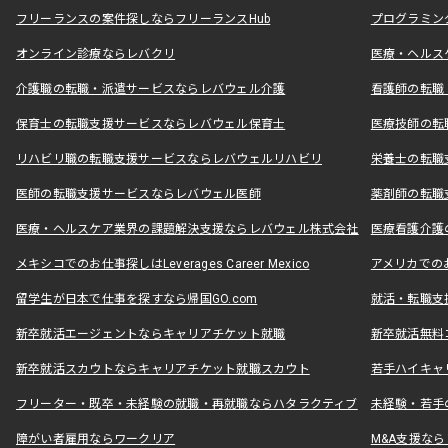
フリーランスの案件探しならフリーランスHub
プログラミン
オンライン診療ならレバクリ
医療・ヘルス
介護職の転職・派遣サービスならレバウェル介護
看護師の転職
保育士の転職支援サービスならレバウェル保育士
医療技師の転
リハビリ職の転職支援サービスならレバウェルリハビリ
栄養士の転職
医師の転職支援サービスならレバウェル医師
薬剤師の転職
医療・ヘルスケア業界の課題解決支援ならレバウェル株式会社
医療看護介護の
メキシコでのお仕事探しはLeverages Career Mexico
アメリカでのお仕事
留学生が日本で仕事を探すなら帰国GO.com
就活・転職支
新卒就活エージェントならキャリアチケット就職
新卒就活無料
新卒就活スカウトならキャリアチケット就職スカウト
若手ハイキャ
フリーター・既卒・未経験の就職・再就職ならハタラクティブ
未経験・若手
障がい者雇用ならワークリア
M&A支援な