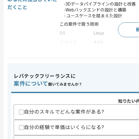
-3Dデータパイプラインの設計と改善
だくこと
-Webバックエンドの設計と構築
- ユースケースを踏まえた設計
この案件で扱う技術
OS
Linux
クラウド
AWS
この案件のポイント
業務内容
新規開発 , 追加開発
特徴
自社サービスあり
レバテックフリーランスに
案件について
聞いてみませんか？
求めるスキル
知りたい
スキル
・3Dデータを扱うシステムやツールの
・3Dデータの変換、最適化パイプライ
自分のスキルでどんな案件がある?
・Webアプリケーションのバックエンド
・API設計およびデータベース設計の実
・クラウドインフラの構成、運用経験
自分の経験で単価はいくらになる?
歓迎スキル