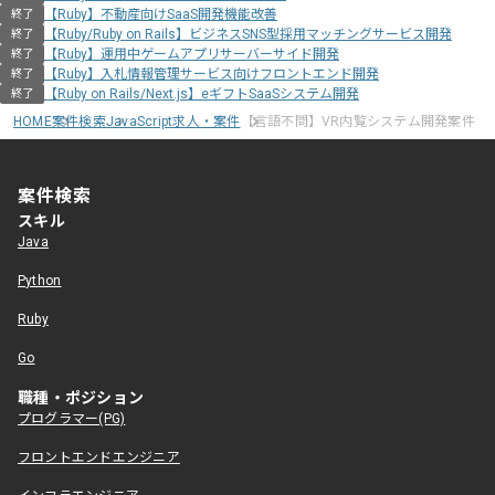
【Ruby】不動産向けSaaS開発機能改善
終了
【Ruby/Ruby on Rails】ビジネスSNS型採用マッチングサービス開発
終了
【Ruby】運用中ゲームアプリサーバーサイド開発
終了
【Ruby】入札情報管理サービス向けフロントエンド開発
終了
【Ruby on Rails/Next.js】eギフトSaaSシステム開発
終了
HOME
案件検索
JavaScript求人・案件
【言語不問】VR内覧システム開発案件
案件検索
スキル
Java
Python
Ruby
Go
職種・ポジション
プログラマー(PG)
フロントエンドエンジニア