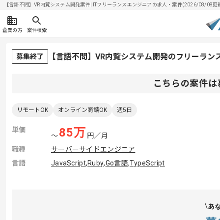
【言語不問】VR内覧システム開発案件| ITフリーランスエンジニアの求人・案件(2026/08/08更
企業の方
案件検索
【言語不問】VR内覧システム開発のフリーラン
募集終了
こちらの案件は
リモートOK
オンライン商談OK
週5日
単価
85
万
〜
円／月
職種
サーバーサイドエンジニア
言語
JavaScript
,
Ruby
,
Go言語
,
TypeScript
あ