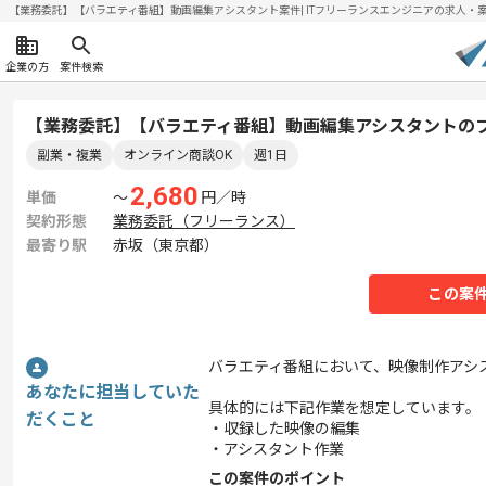
【業務委託】【バラエティ番組】動画編集アシスタント案件| ITフリーランスエンジニアの求人・案件(2
企業の方
案件検索
【業務委託】【バラエティ番組】動画編集アシスタントの
副業・複業
オンライン商談OK
週1日
2,680
単価
〜
円／時
契約形態
業務委託（フリーランス）
最寄り駅
赤坂（東京都）
この案
バラエティ番組において、映像制作アシ
あなたに担当していた
具体的には下記作業を想定しています。
だくこと
・収録した映像の編集
・アシスタント作業
この案件のポイント