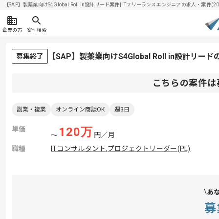
【SAP】製薬業向けS4Global Roll in設計リード案件| ITフリーランスエンジニアの求人・案件(202
企業の方
案件検索
【SAP】製薬業向けS4Global Roll in設計
募集終了
こちらの案件は
副業・複業
オンライン商談OK
週3日
単価
120
万
〜
円／月
職種
ITコンサルタント
,
プロジェクトリーダー(PL)
あ
募