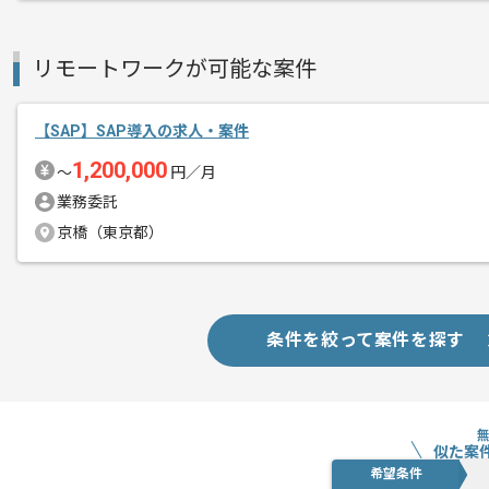
リモートワークが可能な案件
【SAP】SAP導入の求人・案件
1,200,000
〜
円／月
業務委託
京橋（東京都）
条件を絞って案件を探す
似た案
希望条件