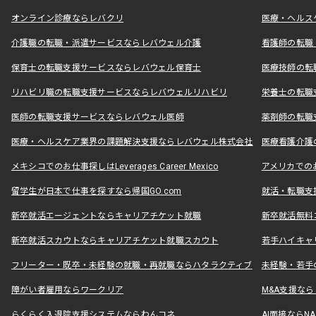
オンライン診療ならレバクリ
医療・ヘルス
介護職の転職・派遣サービスならレバウェル介護
看護師の転職
保育士の転職支援サービスならレバウェル保育士
医療技師の転
リハビリ職の転職支援サービスならレバウェルリハビリ
栄養士の転職
医師の転職支援サービスならレバウェル医師
薬剤師の転職
医療・ヘルスケア業界の課題解決支援ならレバウェル株式会社
医療看護介護の
メキシコでのお仕事探しはLeverages Career Mexico
アメリカでのお仕事
留学生が日本で仕事を探すなら帰国GO.com
就活・転職支
新卒就活エージェントならキャリアチケット就職
新卒就活無料
新卒就活スカウトならキャリアチケット就職スカウト
若手ハイキャ
フリーター・既卒・未経験の就職・再就職ならハタラクティブ
未経験・若手
障がい者雇用ならワークリア
M&A支援な
らくらく入退院支援システムならわんコネ
AI面接ならNAL