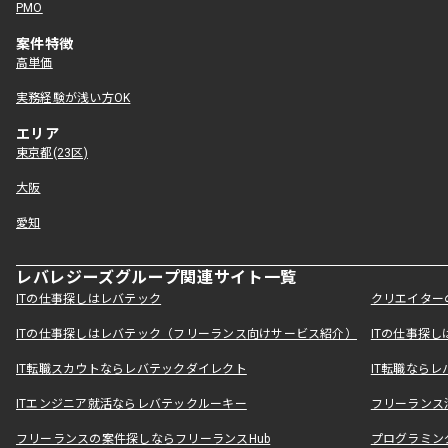
PMO
案件特徴
高単価
実務経験が浅い方OK
エリア
東京都(23区)
大阪
愛知
レバレジーズグループ関連サイト一覧
ITの仕事探しはレバテック
クリエイター
ITの仕事探しはレバテック（フリーランス向けサービス紹介）
ITの仕事探
IT転職スカウトならレバテックダイレクト
IT転職なら
ITエンジニア就活ならレバテックルーキー
フリーランス
フリーランスの案件探しならフリーランスHub
プログラミン