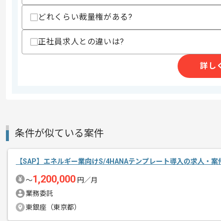
商談回数
1回
どれくらい裁量権がある?
その他募集要項
募集人数
1人
作業開始日
2026/05/27
正社員求人との違いは?
詳し
ITアウトソーシング事業、映像制作事
エージェントからのコ
今回は製薬業向けS4Global Roll i
メント
SAPコンサルタントとしての実務経験
条件が似ている案件
基本的には常駐での作業を見込んでおり
【SAP】エネルギー業向けS/4HANAテンプレート導入の求人・案
1,200,000
〜
円／月
業務委託
東銀座（東京都）