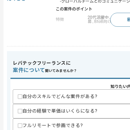
-グローバルチームとのコミュニケーシ
この案件のポイント
20代活躍中 , 30代活躍
特徴
募 , BtoB向け , 新技
求めるスキル
スキル
・SAPプロジェクトにおけるチームリ
・SCM領域のSAPに関する深い作業知見
レバテックフリーランスに
・システムエンジニアとしての開発およ
・コンサルタントとしての実務経験
案件について
聞いてみませんか？
・TOEIC 780点以上の英語力
歓迎スキル
知りたい
・製薬業界の商習慣やレギュレーション
自分のスキルでどんな案件がある?
スキルに不安がある方へ
上記に似た経験やスキルをお持ちであれば申
自分の経験で単価はいくらになる?
フルリモートで参画できる?