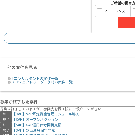
ご希望の働き
フリーランス
他の案件を見る
ITコンサルタントの案件一覧
プロジェクトリーダー(PL)の案件一覧
募集が終了した案件
募集は終了していますが、参画先を探す際にお役立てください
【SAP】SAP固定資産管理モジュール導入
終了
【SAP】オープンポジション
終了
【SAP】SAP運用保守開発支援
終了
【SAP】定型運用保守開発
終了