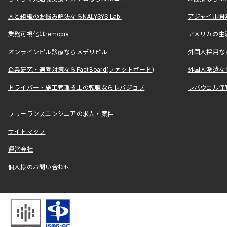
人と組織のお悩み解決ならNALYSYS Lab.
アジャイル開発なら
業務可視化はremopia
アメリカの生活
オンラインピル診療ならメデリピル
外国人採用ならLe
企業研究・選考対策ならFactBoard(ファクトボード)
外国人派遣なら
ドライバー・施工管理技士の転職ならレバジョブ
レバウェル保
フリーランスエンジニアの求人・案件
サイトマップ
運営会社
個人様のお問い合わせ