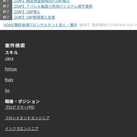
【SAP】固定資産領域向けSAP導入
終了
【SAP】アパレル製造小売向けシステム保守運用
終了
【SAP】SAP導入
終了
【SAP】SAP新規導入支援
終了
HOME
案件検索
ITコンサルタント求人・案件
【SAP】製薬業向けS4Global Rol
案件検索
スキル
Java
Python
Ruby
Go
職種・ポジション
プログラマー(PG)
フロントエンドエンジニア
インフラエンジニア