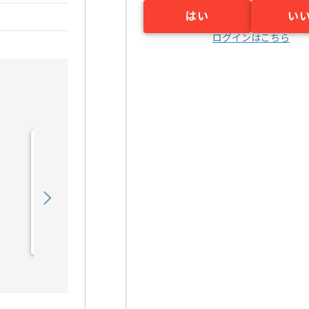
はい
い
ログインはこちら
【上流/コンサル】銀行向
け財務会計システム導入支
援の求人・案件
850,000
〜
円／月
業務委託
六本木一丁目（東京都）