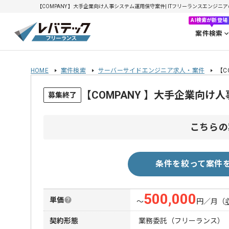
【COMPANY 】大手企業向け人事システム運用保守案件| ITフリーランスエンジニアの求
AI検索が新登場
案件検索
HOME
案件検索
サーバーサイドエンジニア求人・案件
【C
【COMPANY 】大手企業向
募集終了
こちらの
条件を絞って案件
500,000
単価
〜
円／月
（
契約形態
業務委託（フリーランス）