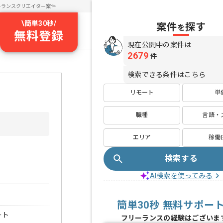
ーランスクリエイター案件
\
簡単30秒
/
案件
探す
を
無料登録
現在公開中の案件は
2679
件
検索できる条件はこちら
リモート
単
職種
言語・
エリア
稼働
検索する
AI検索を使ってみる
簡単30秒 無料サポー
ート
フリーランスの経験はございま