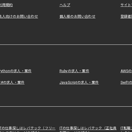
利用規約
ヘルプ
サイト
法人向けのお問い合わせ
個人様のお問い合わせ
登録者
Pythonの求人・案件
Rubyの求人・案件
AWS
C#の求人・案件
JavaScriptの求人・案件
Swif
ITの仕事探しはレバテック（フリー
ITの仕事探しはレバテック（正社員
IT転