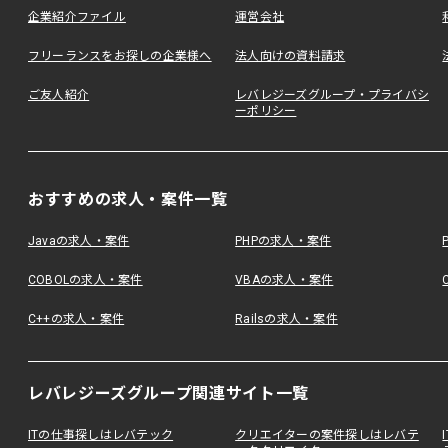
企業紹介ファイル
運営会社
フリーランスをお探しの企業様へ
法人向けの資料請求
ご友人紹介
レバレジーズグループ・プライバシ
ーポリシー
おすすめの求人・案件一覧
Javaの求人・案件
PHPの求人・案件
COBOLの求人・案件
VBAの求人・案件
C++の求人・案件
Railsの求人・案件
レバレジーズグループ関連サイト一覧
ITの仕事探しはレバテック
クリエイターの案件探しはレバテ