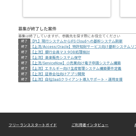
募集が終了した案件
募集は終了していますが、参画先を探す際にお役立てください
【PL】現行システムからIFS Cloudへの基幹システム刷新
終了
【上流/Access/Oracle】特許知財サービス向け基幹システム
終了
【上流】銀行会員マスタDB処理検討
終了
【上流】楽楽販売システム保守
終了
【上流/ServiceNow】小売業向け電子申請システム構築
終了
【上流】エネルギー向け生産管理システム構築要件定義
終了
【上流】証券会社向けアプリ開発
終了
【上流】自社SaaSクライアント導入サポート・運用支援
終了
フリーランススタートガイド
ご利用者インタビュー