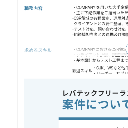
・COMPANY を用いた大手
職務内容
・主に下記作業をご担当いた
-CSR領域の各種設定、運用対
-クライアントとの要件整理、
-テスト対応、問い合わせ対応
-他領域担当者との連携及び調
・COMPANYにおけるCSR領
求めるスキル
・クライアント折衝、調整経験
・基本設計からテスト工程ま
・CJK、WSなど
歓迎スキル
・リーダー、サブ
※上記に似た経験やスキルをお持ち
レバテックフリーラ
担当領域/システム
人事・給
この案件のポイント
案件につい
特徴
20代活躍中
仕事
精算条件
有
精算・お支払い