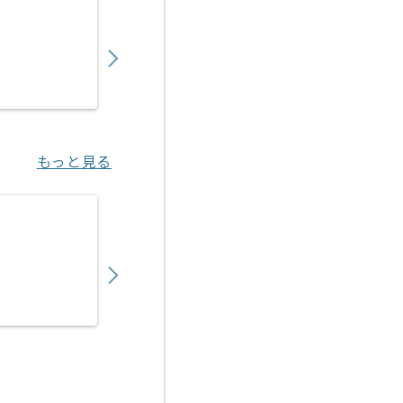
【上流/コンサル】銀行向け財務会計システム
850,000
〜
円／月
業務委託
六本木一丁目（東京都）
もっと見る
【上流】生保向け新契約システム開発保守の
700,000
〜
円／月
業務委託
大崎（東京都）