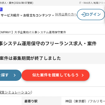
人・案件(2026/08/07更新)
IT・Web求人/転職
フリ
！
ログイン
採用企業の方へ
サービス紹介
お役立ちコンテンツ
OMPANY 】大手企業向け人事システム運用保守案件
け人事システム運用保守のフリーランス求人・案件
案件は募集期間が終了しました
を探す
似た案件を提案してもらう
収支シミュレーション
）
最寄り駅
神田（東京都）/フルリモ