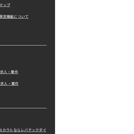
マップ
限定機能について
の求人・案件
tの求人・案件
職スカウトならレバテックダイ