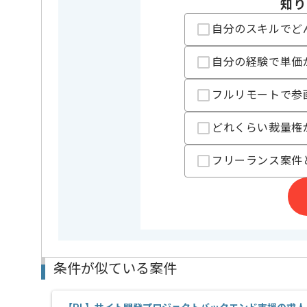
知り
精算基準時間
140時間
支払いサイト
15日
自分のスキルでど
自分の経験で単価
担当者より
フルリモートで参
ITコンサルティング事業、Webシステムの設計開発事
今回は大手企業向け人事システム運用保守案件に携わ
どれくらい裁量権
COMPANY を用いた実務経験を活かしたい方にお勧め
フリーランス案件
基本的にはフルリモートでの作業を見込んでおります
条件が似ている案件