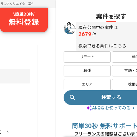
ーランスクリエイター案件
\
簡単30秒
/
案件
探す
を
無料登録
現在公開中の案件は
2679
件
検索できる条件はこちら
リモート
単
職種
言語・
エリア
稼働
検索する
AI検索を使ってみる
簡単30秒 無料サポー
モート
フリーランスの経験はございま