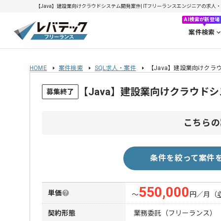
【Java】建設業向けクラウドシステム開発案件| ITフリーランスエンジニアの求人・案件(
AI検索が新登場
案件検索
HOME
案件検索
SQL求人・案件
【Java】建設業向けクラ
【Java】建設業向けクラウド
募集終了
こちらの
条件を絞って案件
550,000
単価
〜
円／月
（
契約形態
業務委託（フリーランス）