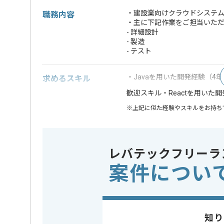
・建設業向けクラウドシステ
職務内容
・主に下記作業をご担当いた
- 詳細設計
- 製造
- テスト
・Javaを用いた開発経験（4
求めるスキル
・Reactを用いた
歓迎スキル
※上記に似た経験やスキルをお持ち
フレームワーク
Spring , R
この案件で扱う技術
DB
MySQL
レバテックフリーラ
案件につい
精算条件
有
精算・お支払い
精算基準時間
150時間
支払いサイト
15日
知り