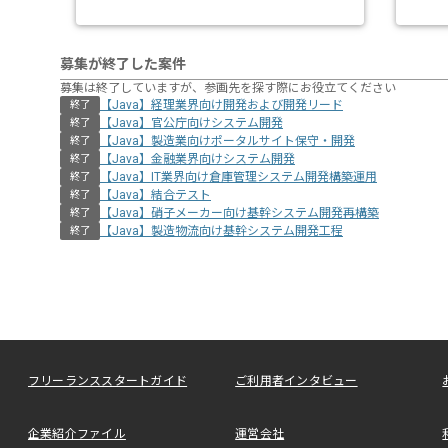
募集が終了した案件
募集は終了していますが、参画先を探す際にお役立てください
【Java】経理業界向け開発および開発リード
終了
【Java】官公庁向けシステム開発
終了
【Java】製造業向けポータルサイト保守・開発
終了
【Java】金融業界向けシステム開発
終了
【Java】IT業界向け倉庫管理システム開発構築運用
終了
【Java】結合テスト
終了
【Java】硝子メーカー向け基幹システム開発再構築
終了
【Java】製造物流向け基幹システム開発工程
終了
フリーランススタートガイド
ご利用者インタビュー
企業紹介ファイル
運営会社