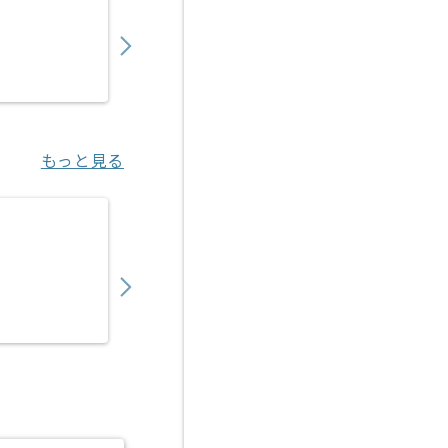
550,000
〜
円／月
業務委託
錦糸町（東京都）
もっと見る
【Java】金融系向けシステム開発の求人・案
650,000
〜
円／月
業務委託
中野（東京都）