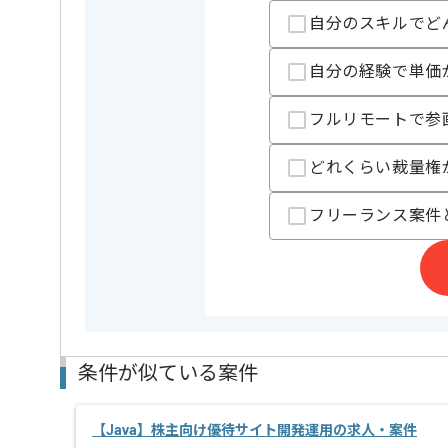
自分のスキルでど
担当者より
本企業様は東海エリアを中心に多数の案件を保有して
自分の経験で単価
リモートワーク：初日はPC貸与や設定等で現地での作
フルリモートで参
どれくらい裁量権
フリーランス案件
条件が似ている案件
【Java】株主向け優待サイト開発運用の求人・案件