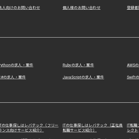
法人向けのお問い合わせ
個人様のお問い合わせ
登録者
Pythonの求人・案件
Rubyの求人・案件
AWS
C#の求人・案件
JavaScriptの求人・案件
Swif
ITの仕事探しはレバテック（フリー
ITの仕事探しはレバテック（正社員
IT転
ランス向けサービス紹介）
転職サービス紹介）
レクト