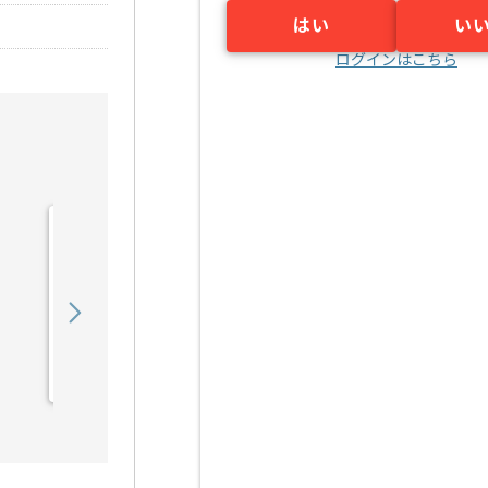
はい
い
ログインはこちら
【Java】建設業向け販売
管理システム開発の求人・
案件
550,000
〜
円／月
業務委託
錦糸町（東京都）