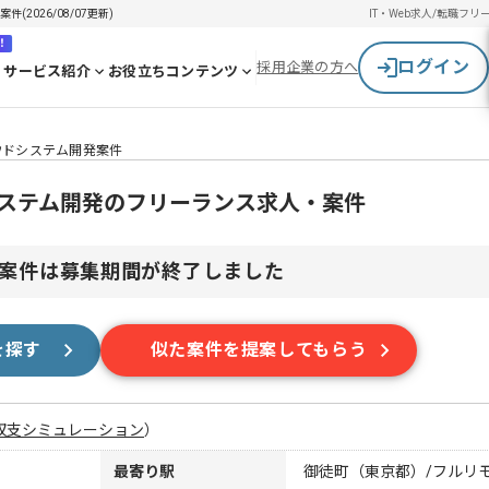
2026/08/07更新)
IT・Web求人/転職
フリ
！
ログイン
採用企業の方へ
サービス紹介
お役立ちコンテンツ
ウドシステム開発案件
システム開発のフリーランス求人・案件
案件は募集期間が終了しました
を探す
似た案件を提案してもらう
収支シミュレーション
）
最寄り駅
御徒町（東京都）/フルリ