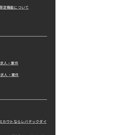
限定機能について
の求人・案件
tの求人・案件
職スカウトならレバテックダイ