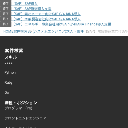
【SAP】SAP導入
終了
【SAP】SAP新規導入支援
終了
【SAP】素材メーカー向けSAP S/4HANA導入
終了
【SAP】医薬製造会社向けSAP S/4HANA導入
終了
【SAP】エネルギー事業会社向けSAP S/4HANA Finance導入支援
終了
HOME
案件検索
SE (システムエンジニア)求人・案件
【SAP】電気製造業向けSA
案件検索
スキル
Java
Python
Ruby
Go
職種・ポジション
プログラマー(PG)
フロントエンドエンジニア