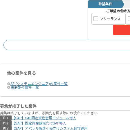
希望条件
ご希望の働き
フリーランス
他の案件を見る
SE (システムエンジニア)の案件一覧
東京都の案件一覧
募集が終了した案件
募集は終了していますが、参画先を探す際にお役立てください
【SAP】SAP固定資産管理モジュール導入
終了
【SAP】固定資産領域向けSAP導入
終了
【SAP】アパレル製造小売向けシステム保守運用
終了