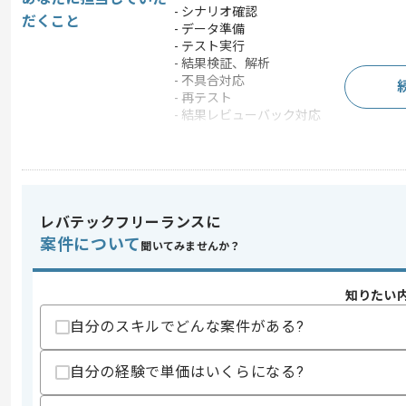
- シナリオ確認
だくこと
- データ準備
- テスト実行
- 結果検証、解析
- 不具合対応
- 再テスト
- 結果レビューバック対応
この案件のポイント
業務内容
システム開発
特徴
20代活躍中 , 30代活躍
レバテックフリーランスに
案件について
聞いてみませんか？
求めるスキル
スキル
・ABAPで作成されたアドオンに関す
知りたい
・担当の対象モジュールの標準伝票作成
・CO設計開発経験
自分のスキルでどんな案件がある?
歓迎スキル
自分の経験で単価はいくらになる?
・英語の読み書き経験