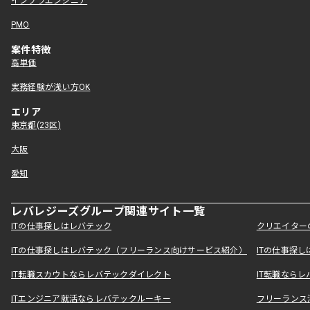
インフラエンジニア
PMO
案件特徴
高単価
実務経験が浅い方OK
エリア
東京都(23区)
大阪
愛知
レバレジーズグループ関連サイト一覧
ITの仕事探しはレバテック
クリエイター
ITの仕事探しはレバテック（フリーランス向けサービス紹介）
ITの仕事探
IT転職スカウトならレバテックダイレクト
IT転職なら
ITエンジニア就活ならレバテックルーキー
フリーランス