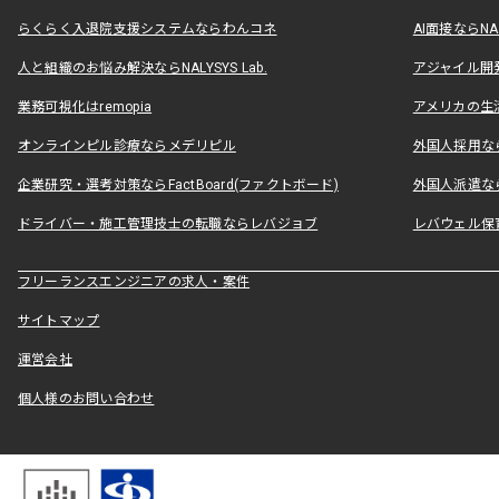
らくらく入退院支援システムならわんコネ
AI面接ならNAL
人と組織のお悩み解決ならNALYSYS Lab.
アジャイル開発なら
業務可視化はremopia
アメリカの生活
オンラインピル診療ならメデリピル
外国人採用ならLe
企業研究・選考対策ならFactBoard(ファクトボード)
外国人派遣なら
ドライバー・施工管理技士の転職ならレバジョブ
レバウェル保
フリーランスエンジニアの求人・案件
サイトマップ
運営会社
個人様のお問い合わせ