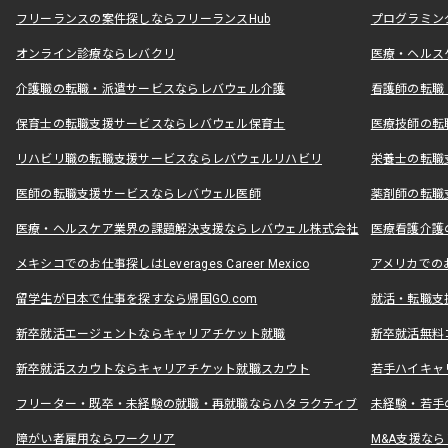
フリーランスの案件探しならフリーランスHub
プログラミン
オンライン診療ならレバクリ
医療・ヘルス
介護職の転職・派遣サービスならレバウェル介護
看護師の転職
保育士の転職支援サービスならレバウェル保育士
医療技師の転
リハビリ職の転職支援サービスならレバウェルリハビリ
栄養士の転職
医師の転職支援サービスならレバウェル医師
薬剤師の転職
医療・ヘルスケア業界の課題解決支援ならレバウェル株式会社
医療看護介護の
メキシコでのお仕事探しはLeverages Career Mexico
アメリカでのお仕事
留学生が日本で仕事を探すなら帰国GO.com
就活・転職支
新卒就活エージェントならキャリアチケット就職
新卒就活無料
新卒就活スカウトならキャリアチケット就職スカウト
若手ハイキャ
フリーター・既卒・未経験の就職・再就職ならハタラクティブ
未経験・若手
障がい者雇用ならワークリア
M&A支援な