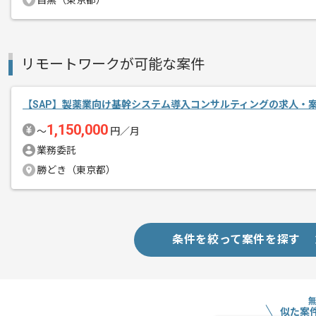
目黒（東京都）
SAPの経験を活かすことができます。
複数案件を保有している企業ですので、
ご経験と実績に応じて別案件のご提案も
リモートワークが可能な案件
新しいアイディアや技術を積極的に導入
経験豊富なメンバーと成長が出来る環境
【SAP】製薬業向け基幹システム導入コンサルティングの求人・
スキルアップされたい方、長期的に参画
1,150,000
〜
円／月
業務委託
勝どき（東京都）
条件を絞って案件を探す
似た案