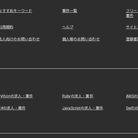
おすすめキーワード
案件一覧
フリー
案件
利用規約
ヘルプ
サイト
法人向けのお問い合わせ
個人様のお問い合わせ
登録者
Pythonの求人・案件
Rubyの求人・案件
AWS
C#の求人・案件
JavaScriptの求人・案件
Swif