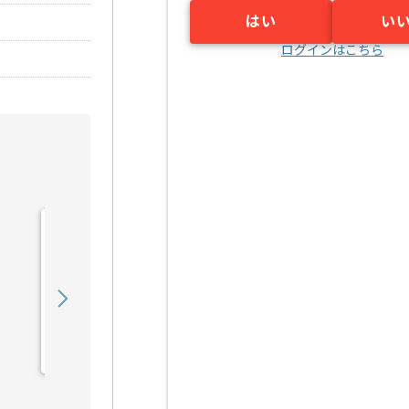
はい
い
ログインはこちら
【PHP/Go】複数システム
横断開発案件 ※アダルト
含むの求人・案件
850,000
〜
円／月
業務委託
六本木（東京都）