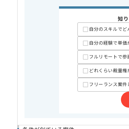
業務内容
新規開発 ,
この案件のポイント
担当領域/システム
クラウド
特徴
20代活躍
知り
自分のスキルでど
精算条件
有
精算・お支払い
精算基準時間
140時間
自分の経験で単価
支払いサイト
15日
フルリモートで参
担当者より
どれくらい裁量権
マーケティングテクノロジーの企画、開発、運営サー
展開している企業でございます。
フリーランス案件
今回はデジタルマーケティングサービス設計開発案件
携わっていただきます。
PHPを用いた開発経験を活かしたい方にお勧めです。
基本的にはフルリモートでの作業を見込んでおります