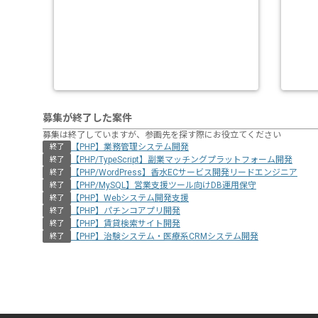
募集が終了した案件
募集は終了していますが、参画先を探す際にお役立てください
【PHP】業務管理システム開発
終了
【PHP/TypeScript】副業マッチングプラットフォーム開発
終了
【PHP/WordPress】香水ECサービス開発リードエンジニア
終了
【PHP/MySQL】営業支援ツール向けDB運用保守
終了
【PHP】Webシステム開発支援
終了
【PHP】パチンコアプリ開発
終了
【PHP】賃貸検索サイト開発
終了
【PHP】治験システム・医療系CRMシステム開発
終了