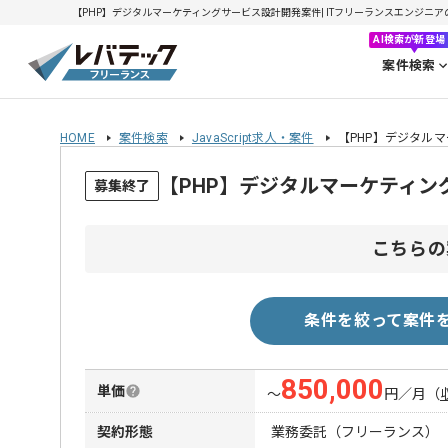
【PHP】デジタルマーケティングサービス設計開発案件| ITフリーランスエンジニアの求人
AI検索が新登場
案件検索
HOME
案件検索
JavaScript求人・案件
【PHP】デジタル
【PHP】デジタルマーケティ
募集終了
こちらの
条件を絞って案件
850,000
単価
〜
円／月
（
契約形態
業務委託（フリーランス）