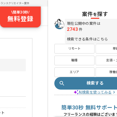
ーランスクリエイター案件
\
簡単30秒
/
案件
探す
を
無料登録
現在公開中の案件は
2743
件
検索できる条件はこちら
リモート
単
職種
言語・
エリア
稼働
検索する
AI検索を使ってみる
簡単30秒 無料サポー
ート
フリーランスの経験はございま