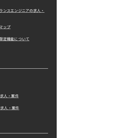
ランスエンジニアの求人・
マップ
限定機能について
の求人・案件
tの求人・案件