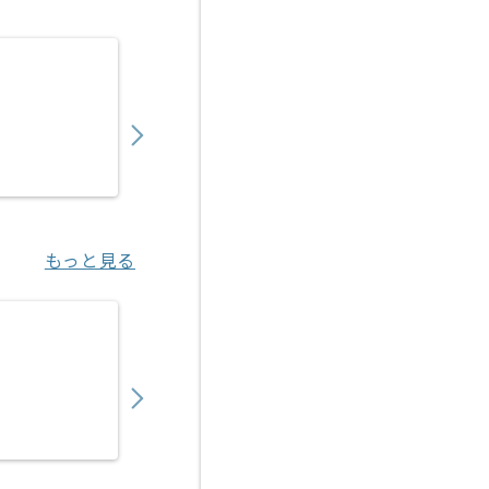
【PHP/Go】複数システム横断開発案件 ※
850,000
〜
円／月
業務委託
六本木（東京都）
もっと見る
【PHP/Java】保険業界向けWebシステム
700,000
〜
円／月
業務委託
神谷町（東京都）