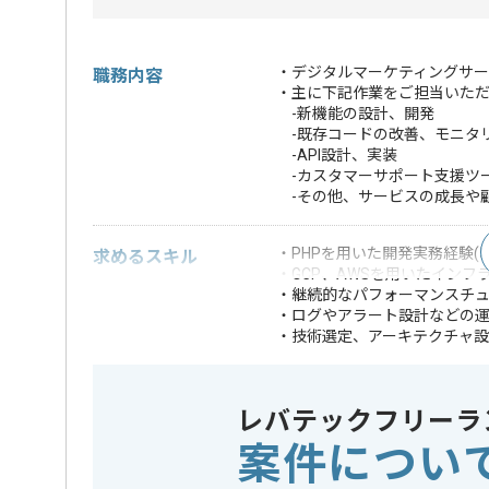
・デジタルマーケティングサー
職務内容
・主に下記作業をご担当いた
-新機能の設計、開発
-既存コードの改善、モニタ
-API設計、実装
-カスタマーサポート支援ツ
-その他、サービスの成長や
・PHPを用いた開発実務経験(5
求めるスキル
・GCP、AWSを用いたインフ
・継続的なパフォーマンスチ
・ログやアラート設計などの
・技術選定、アーキテクチャ
・レガシーシステムのリファク
・イベントドリブ
歓迎スキル
・BigQueryを
レバテックフリーラ
※上記に似た経験やスキルをお持ち
案件につい