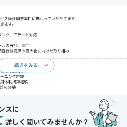
ビス設計開発案件に携わっていただきます。
だきます。
リング、アラート対応
ールの設計、開発
顧客価値提供の最大化に向けた取り組み
続きをみる
年以上)
ラ運用構築経験
ューニング経験
運用体制構築経験
設計の経験
タリング、リアーキテクチャ経験
ンアーキテクチャを用いたサービスの運用経験
用いたデータ分析基盤の運用、構築経験
ンスに
であれば申し込み可能なケースもございます！まずはお気軽にご相談ください！
て
詳しく聞いてみませんか？