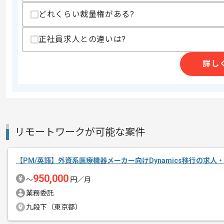
支払いサイト
15日
どれくらい裁量権がある?
正社員求人との違いは?
商談回数
1回
詳し
その他募集要項
募集人数
1人
作業開始日
2026/07/01
レバテックでの実績がある企業の案件で
リモートワークが可能な案件
エージェントからのコ
考査プラットフォーム開発案件に携わっ
メント
【PM/英語】外資系医療機器メーカー向けDynamics移行の求人
PLやフルスタックエンジニアとしての
950,000
〜
円／月
新しいアイディアや技術を積極的に導入
業務委託
経験豊富なメンバーと成長が出来る環境
九段下（東京都）
スキルアップされたい方、長期的に参画