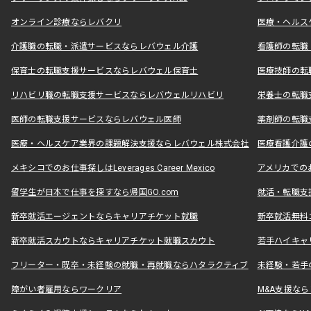
オンライン診療ならレバクリ
医療・ヘルス
介護職の転職・派遣サービスならレバウェル介護
看護師の転職
保育士の転職支援サービスならレバウェル保育士
医療技師の転
リハビリ職の転職支援サービスならレバウェルリハビリ
栄養士の転職
医師の転職支援サービスならレバウェル医師
薬剤師の転職
医療・ヘルスケア業界の課題解決支援ならレバウェル株式会社
医療看護介護の
メキシコでのお仕事探しはLeverages Career Mexico
アメリカでのお仕事
留学生が日本で仕事を探すなら帰国GO.com
就活・転職支
新卒就活エージェントならキャリアチケット就職
新卒就活無料
新卒就活スカウトならキャリアチケット就職スカウト
若手ハイキャ
フリーター・既卒・未経験の就職・再就職ならハタラクティブ
未経験・若手
障がい者雇用ならワークリア
M&A支援な