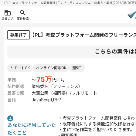
【PL】考査プラットフォーム開発案件| ITフリーランスエンジニアの求人・案件(2026/08/07更
企業の方
案件検索
【PL】考査プラットフォーム開発のフリーラン
募集終了
こちらの案件は
リモートOK
オンライン商談OK
週5日
75
万
単価
〜
円／月
契約形態
業務委託（フリーランス）
最寄り駅
大濠公園（福岡県）/フルリモート
言語
JavaScript
,
PHP
・考査プラットフォーム開発案件に携わ
・既存機能に対する機能追加改修を行な
あなたに担当していた
・主に下記作業をご担当いただきます。
だくこと
- 顧客折衝