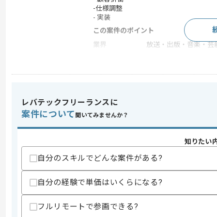
-仕様調整
- 実装
この案件のポイント
業界
放送・出版・音楽・芸
特徴
参画実績あり
求めるスキル
レバテックフリーランスに
スキル
・PL経験 5年以上
案件について
聞いてみませんか？
・Web開発 5年以上
・インフラ/クラウドの知識
知りたい
スキルに不安がある方へ
自分のスキルでどんな案件がある?
上記に似た経験やスキルをお持ちであれば申
自分の経験で単価はいくらになる?
精算条件
有
フルリモートで参画できる?
精算・お支払い
精算基準時間
140時間〜180時間