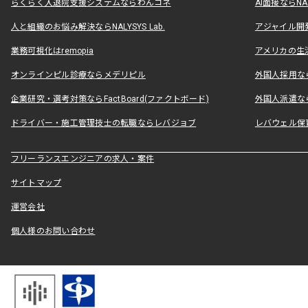
らくらく入退院支援システムならわんコネ
AI面接ならNAL
人と組織のお悩み解決ならNALYSYS Lab.
アジャイル開発なら
業務可視化はremopia
アメリカの生活
オンラインピル診療ならメデリピル
外国人採用ならLe
企業研究・選考対策ならFactBoard(ファクトボード)
外国人派遣なら
ドライバー・施工管理技士の転職ならレバジョブ
レバウェル保
フリーランスエンジニアの求人・案件
サイトマップ
運営会社
個人様のお問い合わせ