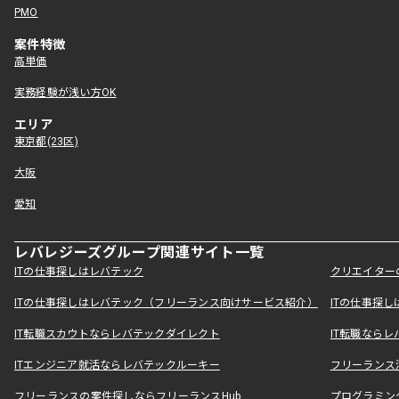
PMO
案件特徴
高単価
実務経験が浅い方OK
エリア
東京都(23区)
大阪
愛知
レバレジーズグループ関連サイト一覧
ITの仕事探しはレバテック
クリエイター
ITの仕事探しはレバテック（フリーランス向けサービス紹介）
ITの仕事探
IT転職スカウトならレバテックダイレクト
IT転職なら
ITエンジニア就活ならレバテックルーキー
フリーランス
フリーランスの案件探しならフリーランスHub
プログラミン