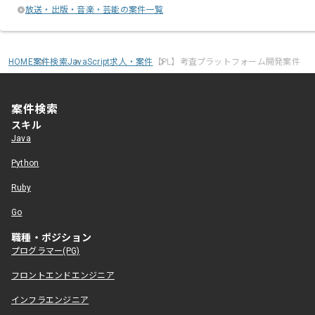
放送・出版・音楽・芸能の案件一覧
HOME
案件検索
JavaScript求人・案件
【PL】考査プラットフォーム開発案件
案件検索
スキル
Java
Python
Ruby
Go
職種・ポジション
プログラマー(PG)
フロントエンドエンジニア
インフラエンジニア