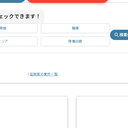
ェックできます！
単価
職種
検索
エリア
稼働日数
滋賀県の案件一覧