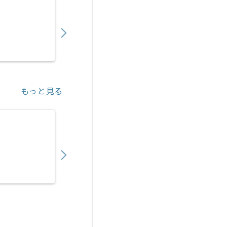
【ネットワーク】某金融機関NW設計・構築・
610,000
〜
円／月
業務委託
千里中央（大阪府）
もっと見る
【Cisco】データセンターネットワーク基本
650,000
〜
円／月
業務委託
扇町（神奈川県）