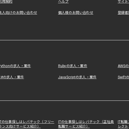
利用規約
ヘルプ
サイト
法人向けのお問い合わせ
個人様のお問い合わせ
登録者
Pythonの求人・案件
Rubyの求人・案件
AWS
C#の求人・案件
JavaScriptの求人・案件
Swif
ITの仕事探しはレバテック（フリー
ITの仕事探しはレバテック（正社員
IT転
ランス向けサービス紹介）
転職サービス紹介）
レクト