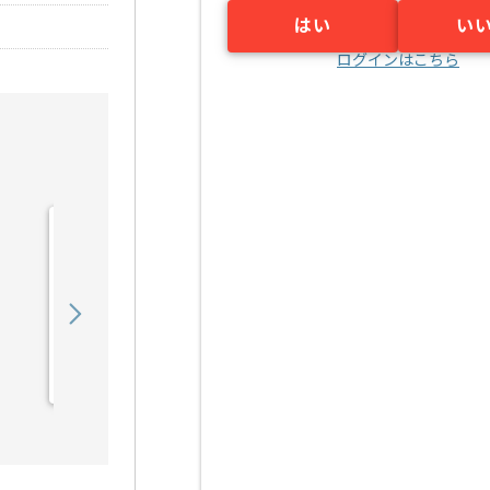
はい
い
ログインはこちら
【ネットワーク】某金融機
関NW設計・構築・運用の
求人・案件
610,000
〜
円／月
業務委託
千里中央（大阪府）