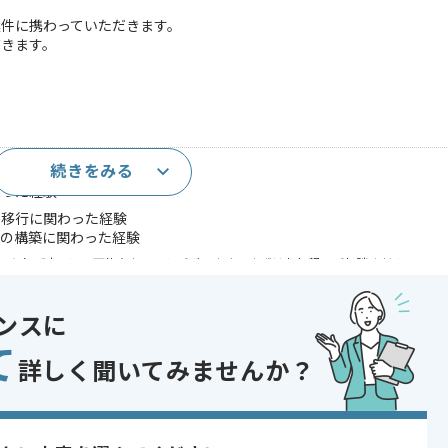
件に携わっていただきます。
だきます。
続きをみる
った経験
わった経験
の移行に関わった経験
策の構築に関わった経験
であれば申し込み可能なケースもございます！まずはお気軽にご相談ください！
 , 30代活躍中 , 40代活躍中 , 長期プロジェクト , 急募 , BtoB向け , 新
ンスに
て
詳しく聞いてみませんか？
る企業でございます。