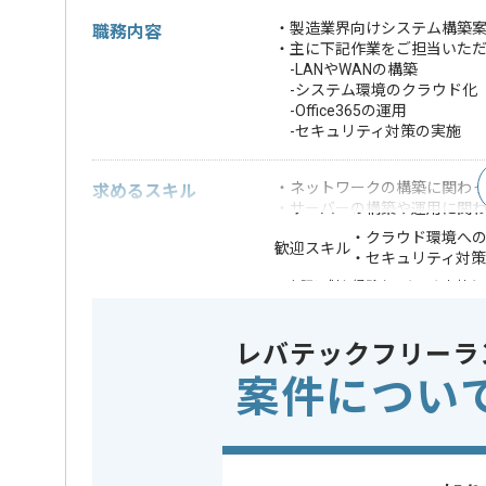
・製造業界向けシステム構築案
職務内容
・主に下記作業をご担当いた
-LANやWANの構築
-システム環境のクラウド化
-Office365の運用
-セキュリティ対策の実施
・ネットワークの構築に関わ
求めるスキル
・サーバーの構築や運用に関
・クラウド環境へ
歓迎スキル
・セキュリティ対
※上記に似た経験やスキルをお持ち
特徴
この案件のポイント
20代活躍中
レバテックフリーラ
案件につい
担当者より
グループ各社へのITサービスの提供事業を展開してい