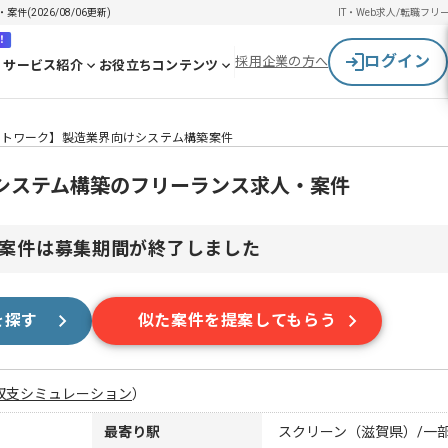
2026/08/06更新)
IT・Web求人/転職
フリ
！
ログイン
採用企業の方へ
サービス紹介
お役立ちコンテンツ
ットワーク】製造業界向けシステム構築案件
システム構築のフリーランス求人・案件
案件は募集期間が終了しました
を探す
似た案件を提案してもらう
収支シミュレーション
）
最寄り駅
スクリーン（滋賀県）/一