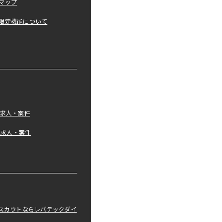
マップ
限定機能について
の求人・案件
tの求人・案件
職スカウトならレバテックダイ