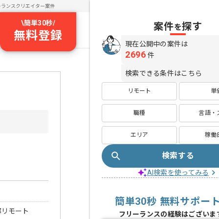
ーランスクリエイター案件
\
簡単30秒
/
案件
探す
を
無料登録
現在公開中の案件は
2696
件
検索できる条件はこちら
リモート
単
職種
言語・
エリア
稼働
検索する
AI検索を使ってみる
簡単30秒 無料サポー
部リモート
フリーランスの経験はございま