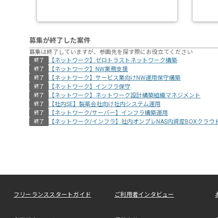
募集が終了した案件
募集は終了していますが、参画先を探す際にお役立てください
【ネットワーク】ゼロトラストネットワーク構築
終了
【ネットワーク】NW業務支援
終了
【ネットワーク】サービス業向けNW運用保守構築
終了
【ネットワーク】インフラ保守
終了
【ネットワーク】ネットワーク設計構築組織マネジメント
終了
【社内SE】製薬会社向け社内システム運用
終了
【ネットワーク/サーバー】インフラ構築運用
終了
【ネットワーク/インフラ】社内オンプレNAS内資産BOXクラウ
終了
フリーランススタートガイド
ご利用者インタビュー