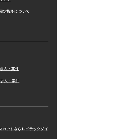
限定機能について
の求人・案件
tの求人・案件
職スカウトならレバテックダイ