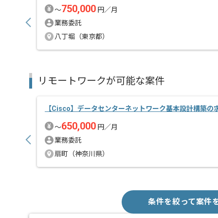
750,000
〜
円／月
業務委託
八丁堀（東京都）
リモートワークが可能な案件
【Cisco】データセンターネットワーク基本設計構築の
650,000
〜
円／月
業務委託
扇町（神奈川県）
条件を絞って案件