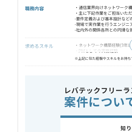
・通信業界向けネットワーク
職務内容
・主に下記作業をご担当いた
-要件定義および基本設計など
-現場で実作業を行うエンジニ
-社内外の関係各所との円滑な
・ネットワーク構築経験(3年以
求めるスキル
・PMとしての実務経験
※上記に似た経験やスキルをお持ち
業界
通信
この案件のポイント
特徴
20代活躍中
レバテックフリーラ
案件につい
担当者より
ネットワークソリューション事業、 太陽光発電設備の
を展開している企業でございます。
今回は通信業界向けネットワーク構築案件に携わって
知り