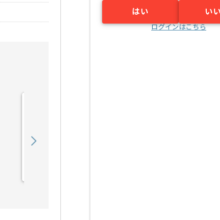
はい
い
ログインはこちら
【ネットワーク】インフラ
運用保守の求人・案件
750,000
〜
円／月
業務委託
八王子（東京都）