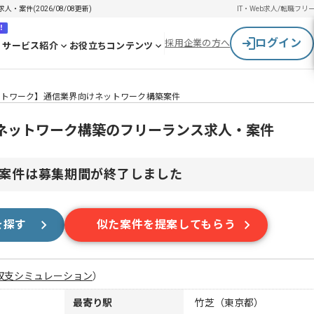
案件(2026/08/08更新)
IT・Web求人/転職
フリ
！
ログイン
採用企業の方へ
サービス紹介
お役立ちコンテンツ
ットワーク】通信業界向けネットワーク構築案件
ネットワーク構築のフリーランス求人・案件
案件は募集期間が終了しました
を探す
似た案件を提案してもらう
収支シミュレーション
）
最寄り駅
竹芝（東京都）