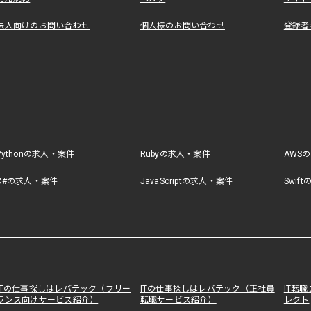
法人向けのお問い合わせ
個人様のお問い合わせ
登録者
Pythonの求人・案件
Rubyの求人・案件
AWS
C#の求人・案件
JavaScriptの求人・案件
Swif
ITの仕事探しはレバテック（フリー
ITの仕事探しはレバテック（正社員
IT転
ランス向けサービス紹介）
転職サービス紹介）
レクト