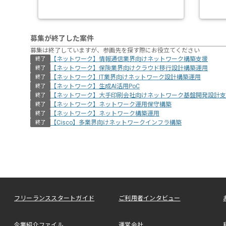
募集が終了した案件
募集は終了していますが、参画先を探す際にお役立てください
【ネットワーク】情報通信業界向けネットワーク構築支援
終了
【ネットワーク】保険業界向けクラウド移行設計構築運用
終了
【ネットワーク】IT業界向けネットワーク設計構築運用
終了
【ネットワーク】生成AI活用PoC
終了
【ネットワーク】大手印刷会社向けネットワーク基盤開発設計支
終了
【ネットワーク】ネットワーク運用保守構築
終了
【ネットワーク】ネットワーク構築運用
終了
【Cisco】多業界向けネットワークインフラ構築
終了
フリーランススタートガイド
ご利用者インタビュー
企業紹介ファイル
運営会社