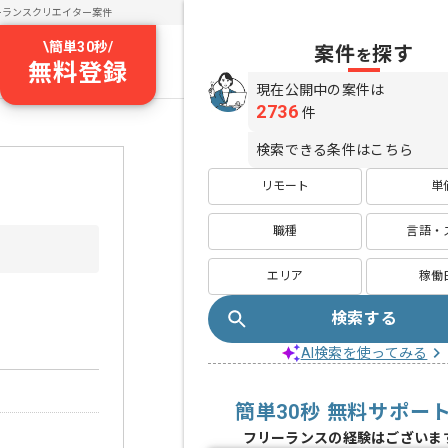
ーランスクリエイター案件
\
簡単30秒
/
案件
探す
を
無料登録
現在公開中の案件は
2736
件
検索できる条件はこちら
リモート
単
職種
言語・
エリア
稼働
検索する
AI検索を使ってみる
簡単30秒 無料サポー
フリーランスの経験はございま