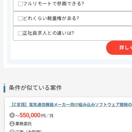
・カメラ等の映像関連機能、または音響
フルリモートで参画できる?
スキルに不安がある方へ
どれくらい裁量権がある?
上記に似た経験やスキルをお持ちであれば申
正社員求人との違いは?
商談回数
2回
詳し
その他募集要項
募集人数
1人
作業開始日
2026/05/29
条件が似ている案件
拡声放送機器、通信機器などを開発して
エージェントからのコ
メント
防災システム向け音響映像通信機器組み
【C言語】電気通信機器メーカー向け組み込みソフトウェア開発
C/C++を用いた経験を活かしたい方に
550,000
〜
円／月
業務委託
週5日常駐での作業を想定しております