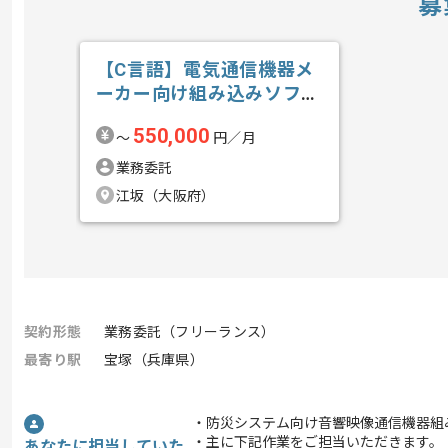
募
【C言語】電気通信機器メ
ーカー向け組み込みソフト
ウェア開発の求人・案件
550,000
〜
円／月
業務委託
江坂（大阪府）
契約形態
業務委託（フリーランス）
最寄り駅
宝塚（兵庫県）
・防災システム向け音響映像通信機器組
・主に下記作業をご担当いただきます。
あなたに担当していた