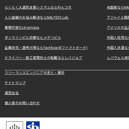
らくらく入退院支援システムならわんコネ
AI面接ならNAL
人と組織のお悩み解決ならNALYSYS Lab.
アジャイル開発なら
業務可視化はremopia
アメリカの生活
オンラインピル診療ならメデリピル
外国人採用ならLe
企業研究・選考対策ならFactBoard(ファクトボード)
外国人派遣なら
ドライバー・施工管理技士の転職ならレバジョブ
レバウェル保
フリーランスエンジニアの求人・案件
サイトマップ
運営会社
個人様のお問い合わせ