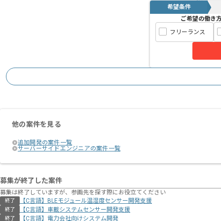
希望条件
ご希望の働き
フリーランス
他の案件を見る
追加開発の案件一覧
サーバーサイドエンジニアの案件一覧
募集が終了した案件
募集は終了していますが、参画先を探す際にお役立てください
【C言語】BLEモジュール温湿度センサー開発支援
終了
【C言語】車載システムセンサー開発支援
終了
【C言語】電力会社向けシステム開発
終了