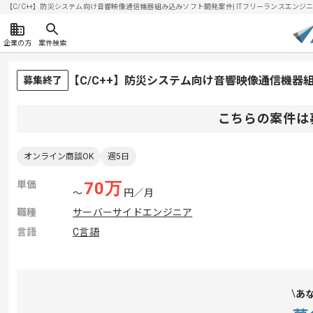
【C/C++】防災システム向け音響映像通信機器組み込みソフト開発案件| ITフリーランスエンジニアの
企業の方
案件検索
【C/C++】防災システム向け音響映像通信機
募集終了
こちらの案件は
オンライン商談OK
週5日
単価
70
万
〜
円／月
職種
サーバーサイドエンジニア
言語
C言語
あ