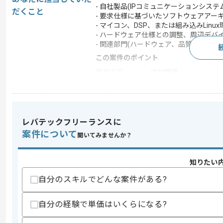
- 自社製品(IPコミュニケーションシ
だくこと
- 要求仕様に基づいたソフトウェアア
- マイコン、DSP、または組み込みLi
- ハードウェア仕様との調整、周辺デバ
- 関連部門(ハードウェア、品質保証、
この案件のポイント
業務内容
追加開発
特徴
20代活躍中 , 30代活躍
レバテックフリーランスに
求めるスキル
案件について
聞いてみませんか？
スキル
・C/C++を用いた組み込みソフトウェア
・リアルタイムOS(RTOS)または組み込み
・TCP/IPなどのネットワークプロトコ
知りたい
・他部門と円滑な技術調整・対話ができ
・情報工学、コンピュータサイエンス、
自分のスキルでどんな案件がある?
歓迎スキル
自分の経験で単価はいくらになる?
・SIPやONVIFなどの通信プロトコル
・Yocto等を用いたLinuxディストリ