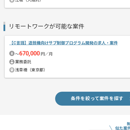
江坂（大阪府）
リモートワークが可能な案件
【C言語】遊技機向けサブ制御プログラム開発の求人・案件
670,000
〜
円／月
業務委託
浅草橋（東京都）
条件を絞って案件を探す
似た案