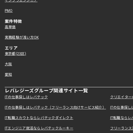
インフラエンジニア
PMO
案件特徴
高単価
実務経験が浅い方OK
エリア
東京都(23区)
大阪
愛知
レバレジーズグループ関連サイト一覧
ITの仕事探しはレバテック
クリエイター
ITの仕事探しはレバテック（フリーランス向けサービス紹介）
ITの仕事探
IT転職スカウトならレバテックダイレクト
IT転職なら
ITエンジニア就活ならレバテックルーキー
フリーランス