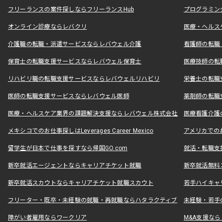
フリーランスの案件探しならフリーランスHub
プログラミン
オンライン診療ならレバクリ
医療・ヘルス
介護職の転職・派遣サービスならレバウェル介護
看護師の転職
保育士の転職支援サービスならレバウェル保育士
医療技師の転
リハビリ職の転職支援サービスならレバウェルリハビリ
栄養士の転職
医師の転職支援サービスならレバウェル医師
薬剤師の転職
医療・ヘルスケア業界の課題解決支援ならレバウェル株式会社
医療看護介護の
メキシコでのお仕事探しはLeverages Career Mexico
アメリカでのお仕事
留学生が日本で仕事を探すなら帰国GO.com
就活・転職支
新卒就活エージェントならキャリアチケット就職
新卒就活無料
新卒就活スカウトならキャリアチケット就職スカウト
若手ハイキャ
フリーター・既卒・未経験の就職・再就職ならハタラクティブ
未経験・若手
障がい者雇用ならワークリア
M&A支援な