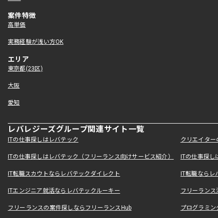
案件特徴
高単価
実務経験が浅い方OK
エリア
東京都(23区)
大阪
愛知
レバレジーズグループ関連サイト一覧
ITの仕事探しはレバテック
クリエイター
ITの仕事探しはレバテック（フリーランス向けサービス紹介）
ITの仕事探
IT転職スカウトならレバテックダイレクト
IT転職なら
ITエンジニア就活ならレバテックルーキー
フリーランス
フリーランスの案件探しならフリーランスHub
プログラミン