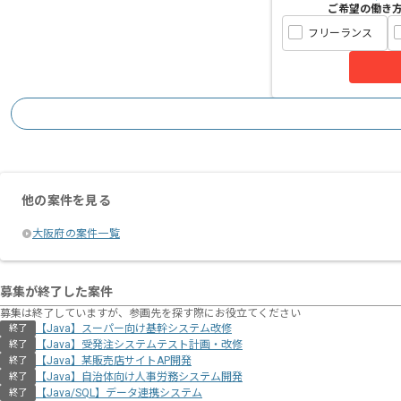
ご希望の働き
フリーランス
他の案件を見る
大阪府の案件一覧
募集が終了した案件
募集は終了していますが、参画先を探す際にお役立てください
【Java】スーパー向け基幹システム改修
終了
【Java】受発注システムテスト計画・改修
終了
【Java】某販売店サイトAP開発
終了
【Java】自治体向け人事労務システム開発
終了
【Java/SQL】データ連携システム
終了