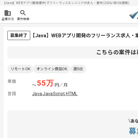
【Java】WEBアプリ開発案件| ITフリーランスエンジニアの求人・案件(2026/08/06更新)
企業の方
案件検索
【Java】WEBアプリ開発のフリーランス求人・
募集終了
こちらの案件は
リモートOK
オンライン商談OK
週5日
単価
55
万
〜
円／月
言語
Java
,
JavaScript
,
HTML
あ
募