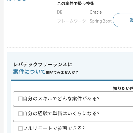
この案件で扱う技術
DB
Oracle
フレームワーク
Spring Boot
求めるスキル
スキル
・Java、Spring Boot、Oracleを利
・JavaScript、HTMLの経験
レバテックフリーランスに
スキルに不安がある方へ
案件について
聞いてみませんか？
上記に似た経験やスキルをお持ちであれば申
知りたい
自分のスキルでどんな案件がある?
精算条件
有
精算・お支払い
精算基準時間
140時間〜180時間
自分の経験で単価はいくらになる?
支払いサイト
15日
フルリモートで参画できる?