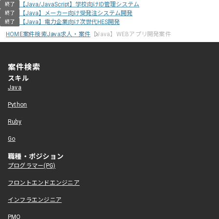
【Java/JavaScript】学校向けID管理システム
終了
【Java】メーカー向け受発注システム開発
終了
【Java】電力企業向け次世代HES開発
終了
HOME
案件検索
Java求人・案件
【Java】WEBアプリ開発案件
案件検索
スキル
Java
Python
Ruby
Go
職種・ポジション
プログラマー(PG)
フロントエンドエンジニア
インフラエンジニア
PMO