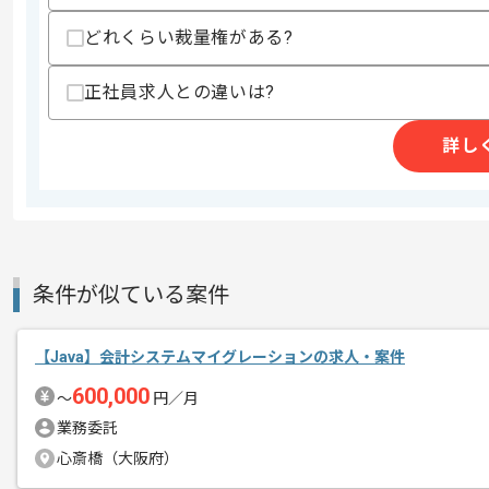
どれくらい裁量権がある?
商談回数
1回
その他募集要項
募集人数
1人
正社員求人との違いは?
作業開始日
2026/06/01
詳し
週2日～3日ほどリモートでの作業を想
エージェントからのコ
※リモート頻度は習熟度や状況に応じて
メント
条件が似ている案件
【Java】会計システムマイグレーションの求人・案件
600,000
〜
円／月
業務委託
心斎橋（大阪府）