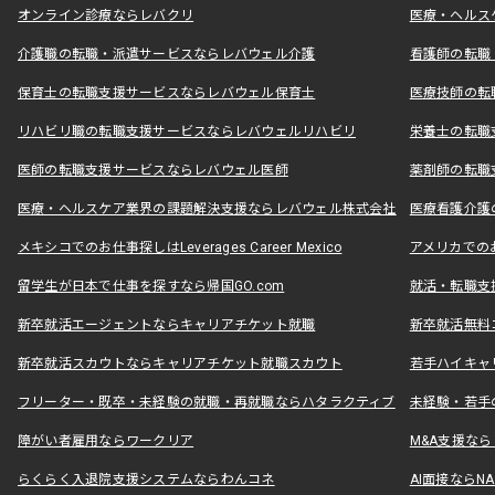
オンライン診療ならレバクリ
医療・ヘルス
介護職の転職・派遣サービスならレバウェル介護
看護師の転職
保育士の転職支援サービスならレバウェル保育士
医療技師の転
リハビリ職の転職支援サービスならレバウェルリハビリ
栄養士の転職
医師の転職支援サービスならレバウェル医師
薬剤師の転職
医療・ヘルスケア業界の課題解決支援ならレバウェル株式会社
医療看護介護の
メキシコでのお仕事探しはLeverages Career Mexico
アメリカでのお仕事
留学生が日本で仕事を探すなら帰国GO.com
就活・転職支
新卒就活エージェントならキャリアチケット就職
新卒就活無料
新卒就活スカウトならキャリアチケット就職スカウト
若手ハイキャ
フリーター・既卒・未経験の就職・再就職ならハタラクティブ
未経験・若手
障がい者雇用ならワークリア
M&A支援な
らくらく入退院支援システムならわんコネ
AI面接ならNAL