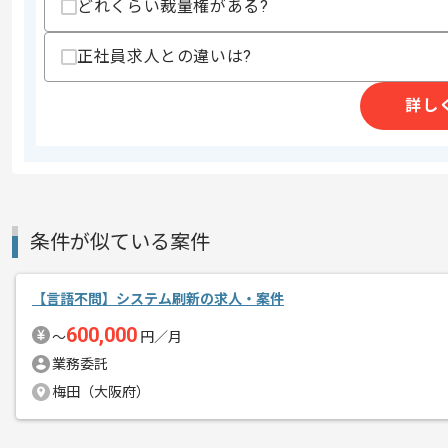
どれくらい裁量権がある?
精算条件
有
正社員求人との違いは?
精算・お支払い
精算基準時間
140時間〜180時間
詳し
支払いサイト
15日
商談回数
2回
その他募集要項
募集人数
2人
条件が似ている案件
作業開始日
2026/06/01
【言語不問】システム刷新の求人・案件
600,000
〜
円／月
リモートワーク：初日はPC貸与や設定
エージェントからのコ
業務委託
メント
梅田（大阪府）
取引実績のある企業の案件です。
これまでの経験を活かしてご活躍いただ