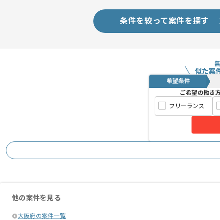
長期案件ですので腰を据えて作業された
ぜひ一度、ご商談で雰囲気を掴んでいた
条件を絞って案件を探す
似た案
希望条件
ご希望の働き
フリーランス
他の案件を見る
大阪府の案件一覧