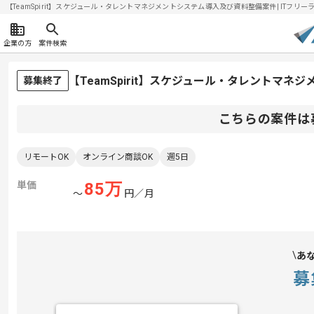
【TeamSpirit】スケジュール・タレントマネジメントシステム導入及び資料整備案件| ITフリーラ
企業の方
案件検索
【TeamSpirit】スケジュール・タレントマ
募集終了
こちらの案件は
リモートOK
オンライン商談OK
週5日
単価
85
万
〜
円／月
あ
募