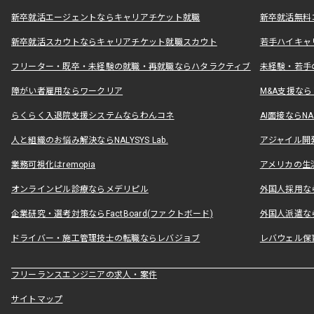
新卒就活エージェントならキャリアチケット就職
新卒就活無料
新卒就活スカウトならキャリアチケット就職スカウト
若手ハイキャ
フリーター・既卒・未経験の就職・再就職ならハタラクティブ
未経験・若手
障がい者雇用ならワークリア
M&A支援な
らくらく入退院支援システムならわんコネ
AI面接ならNAL
人と組織のお悩み解決ならNALYSYS Lab.
アジャイル開発なら
業務可視化はremopia
アメリカの生活
オンラインピル診療ならメデリピル
外国人採用ならLe
企業研究・選考対策ならFactBoard(ファクトボード)
外国人派遣なら
ドライバー・施工管理技士の転職ならレバジョブ
レバウェル保
フリーランスエンジニアの求人・案件
サイトマップ