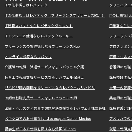
ITの仕事探しはレバテック
クリエイター
ITの仕事探しはレバテック（フリーランス向けサービス紹介）
ITの仕事探
IT転職スカウトならレバテックダイレクト
IT転職なら
ITエンジニア就活ならレバテックルーキー
フリーランス
フリーランスの案件探しならフリーランスHub
プログラミン
オンライン診療ならレバクリ
医療・ヘルス
介護職の転職・派遣サービスならレバウェル介護
看護師の転職
保育士の転職支援サービスならレバウェル保育士
医療技師の転
リハビリ職の転職支援サービスならレバウェルリハビリ
栄養士の転職
医師の転職支援サービスならレバウェル医師
薬剤師の転職
医療・ヘルスケア業界の課題解決支援ならレバウェル株式会社
医療看護介護の
メキシコでのお仕事探しはLeverages Career Mexico
アメリカでのお仕事
留学生が日本で仕事を探すなら帰国GO.com
就活・転職支