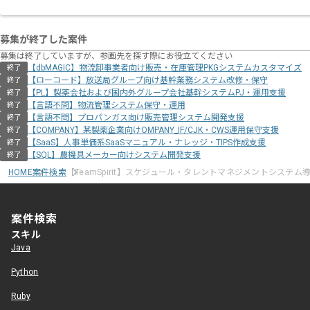
募集が終了した案件
募集は終了していますが、参画先を探す際にお役立てください
【dbMAGIC】物流卸事業者向け販売・在庫管理PKGシステムカスタマイズ
終了
【ローコード】放送局グループ向け基幹業務システム改修・保守
終了
【PL】製薬会社および国内外グループ会社基幹システムPJ・運用支援
終了
【言語不問】物流管理システム保守・運用
終了
【言語不問】プロパンガス向け販売管理システム開発支援
終了
【COMPANY】某製薬企業向けOMPANY_IF/CJK・CWS運用保守支援
終了
【SaaS】人事単価系SaaSマニュアル・ナレッジ・TIPS作成支援
終了
【SQL】農機具メーカー向けシステム開発支援
終了
HOME
案件検索
【TeamSpirit】スケジュール・タレントマネジメントシステ
案件検索
スキル
Java
Python
Ruby