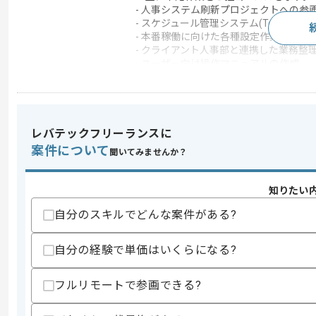
- 人事システム刷新プロジェクトへの参
- スケジュール管理システム(TeamSp
- 本番稼働に向けた各種設定作業の推進
- クライアント人事部と連携した業務整
- ユーザー向け操作マニュアルの作成
- 運用保守担当者向けマニュアルの作成
レバテックフリーランスに
求めるスキル
案件について
スキル
聞いてみませんか？
・TeamSpiritの導入、設定経験
歓迎スキル
知りたい
・カオナビの導入、設定または運用経験
・ITシステム導入における業務マニュア
自分のスキルでどんな案件がある?
・人事、スケジュール領域の業務知識
・SaaSプロダクトの導入経験
自分の経験で単価はいくらになる?
・ユーザー部門との折衝、調整経験
スキルに不安がある方へ
フルリモートで参画できる?
上記に似た経験やスキルをお持ちであれば申