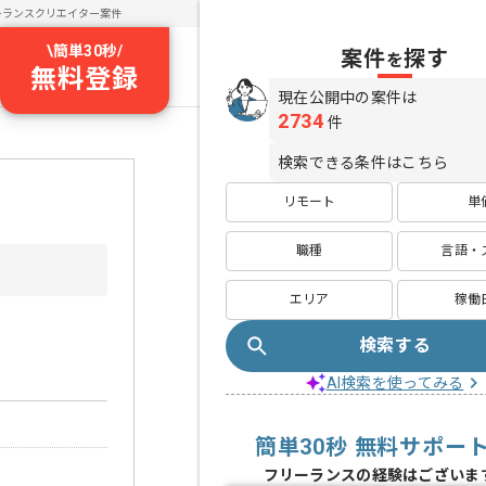
ーランスクリエイター案件
\
簡単30秒
/
案件
探す
を
無料登録
現在公開中の案件は
2734
件
検索できる条件はこちら
リモート
単
職種
言語・
エリア
稼働
検索する
AI検索を使ってみる
簡単30秒 無料サポー
フリーランスの経験はございま