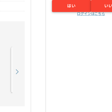
はい
い
ログインはこちら
【AWS】IT業界向けシス
テム開発構築の求人・案件
450,000
〜
円／月
業務委託
烏丸（京都府）