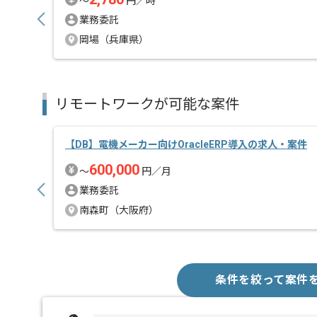
〜
円／時
業務委託
岡場（兵庫県）
リモートワークが可能な案件
【DB】電機メーカー向けOracleERP導入の求人・案件
600,000
〜
円／月
業務委託
南森町（大阪府）
条件を絞って案件