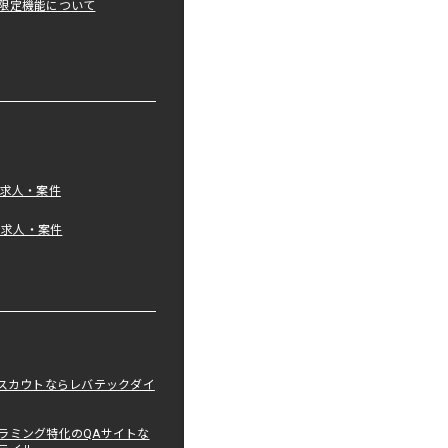
限定機能について
の求人・案件
tの求人・案件
職スカウトならレバテックダイ
ラミング特化のQAサイトな