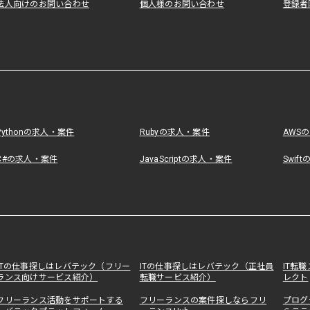
法人向けのお問い合わせ
個人様のお問い合わせ
登録者
Pythonの求人・案件
Rubyの求人・案件
AWS
C#の求人・案件
JavaScriptの求人・案件
Swif
ITの仕事探しはレバテック（フリー
ITの仕事探しはレバテック（正社員
IT転
ランス向けサービス紹介）
転職サービス紹介）
レクト
フリーランス活動をサポートする
フリーランスの案件探しならフリ
プログ