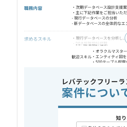
・次期データベース設計支援案
職務内容
・主に下記作業をご担当いた
- 現行データベースの分析
- 新データベースの全体的な
・現行データベースを分析し
求めるスキル
・DBA論理設計経験
・オラクルマスタ
・エンティティ図を
歓迎スキル
・500テーブル程
※上記に似た経験やスキルをお持ち
レバテックフリーラ
DB
この案件で扱う技術
Oracle
案件につい
精算条件
有
精算・お支払い
精算基準時間
140時間
支払いサイト
15日
知り