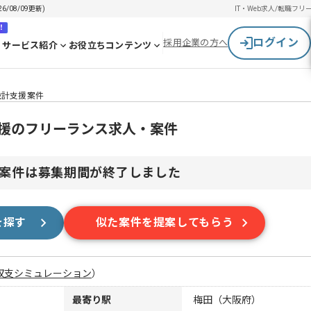
08/09更新)
IT・Web求人/転職
フリ
！
ログイン
採用企業の方へ
サービス紹介
お役立ちコンテンツ
設計支援案件
支援のフリーランス求人・案件
案件は募集期間が終了しました
を探す
似た案件を提案してもらう
収支シミュレーション
）
最寄り駅
梅田（大阪府）