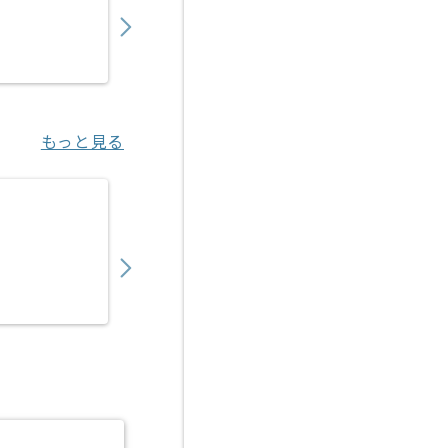
〜
円／月
業務委託
烏丸（京都府）
もっと見る