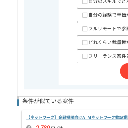
自分のスキルでど
担当者より
自分の経験で単価
週5日常駐での作業を想定しております。
フルリモートで参
取引実績のある企業の案件です。
これまでの経験を活かしてご活躍いただけます。
長期案件ですので腰を据えて作業されたい方におすす
どれくらい裁量権
ぜひ一度、ご商談で雰囲気を掴んでいただき、参画の
フリーランス案件
条件が似ている案件
【ネットワーク】金融機関向けATMネットワーク敷設業
2,780