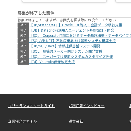
募集が終了した案件
募集は終了していますが、参画先を探す際にお役立てください
【DB/Asteria/SQL】Oracle ERP導入・会計データ移行支援
終了
【DB】Databricks活用AIエージェント基盤設計・開発
終了
【SQL】Corporate IT部におけるデータ基盤構築・データパイ
終了
【SQL/VB.NET】不動産業界向け基幹システム構築支援
終了
【DB/SQL/Java】情報提供基盤システム開発
終了
【SQL】農機具メーカー向けシステム開発支援
終了
【SQL】スーパー向け基幹システムカスタマイズ開発
終了
【BI】Yellowfin保守改定支援
終了
フリーランススタートガイド
ご利用者インタビュー
企業紹介ファイル
運営会社