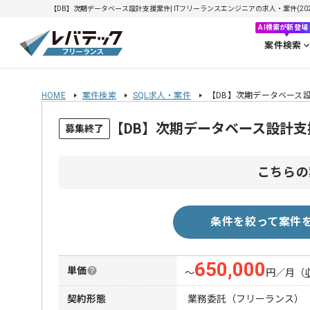
【DB】次期データベース設計支援案件| ITフリーランスエンジニアの求人・案件(2026/
AI検索が新登場
案件検索
HOME
案件検索
SQL求人・案件
【DB】次期データベース
【DB】次期データベース設計
募集終了
こちらの
条件を絞って案件
650,000
単価
〜
円／月
（
契約形態
業務委託（フリーランス）