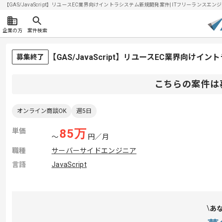
【GAS/JavaScript】リユースEC業界向けイントラシステム新規開発案件| ITフリーランスエンジニ
企業の方
案件検索
【GAS/JavaScript】リユースEC業界向
募集終了
こちらの案件は
オンライン商談OK
週5日
単価
85
万
〜
円／月
職種
サーバーサイドエンジニア
言語
JavaScript
あ