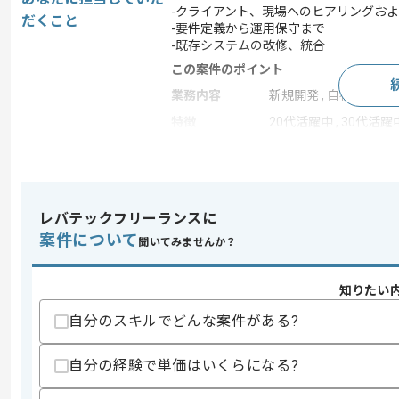
-クライアント、現場へのヒアリングお
だくこと
-要件定義から運用保守まで
-既存システムの改修、統合
この案件のポイント
業務内容
新規開発 , 自社製品開発
特徴
20代活躍中 , 30代活躍
求めるスキル
スキル
・要件定義から運用保守まで一連の開発
レバテックフリーランスに
・GASを用いた開発経験
案件について
聞いてみませんか？
・スプレッドシートやExcelの関数、
スキルに不安がある方へ
知りたい
上記に似た経験やスキルをお持ちであれば申
自分のスキルでどんな案件がある?
自分の経験で単価はいくらになる?
商談回数
1回