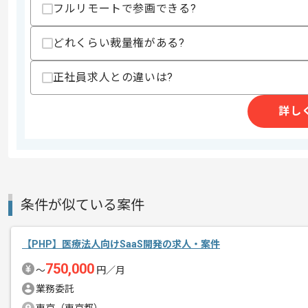
その他募集要項
募集人数
1人
フルリモートで参画できる?
作業開始日
2026/09/01
どれくらい裁量権がある?
正社員求人との違いは?
モバイルデバイスの買取、修理、販売事
エージェントからのコ
今回はリユースEC業界向けイントラシ
詳し
メント
に携わっていただきます。
JavaScriptを用いた開発経験を活か
基本的には常駐での作業を見込んでおり
条件が似ている案件
チームでの開発が得意な方にマッチしま
【PHP】医療法人向けSaaS開発の求人・案件
750,000
〜
円／月
業務委託