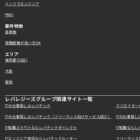
インフラエンジニア
PMO
案件特徴
高単価
実務経験が浅い方OK
エリア
東京都(23区)
大阪
愛知
レバレジーズグループ関連サイト一覧
ITの仕事探しはレバテック
クリエイター
ITの仕事探しはレバテック（フリーランス向けサービス紹介）
ITの仕事探
IT転職スカウトならレバテックダイレクト
IT転職なら
ITエンジニア就活ならレバテックルーキー
フリーランス