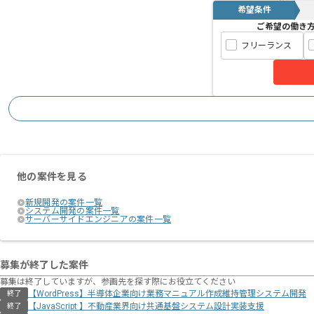
希望条件
ご希望の働き
フリーランス
他の案件を見る
新規開発の案件一覧
システム開発の案件一覧
サーバーサイドエンジニアの案件一覧
募集が終了した案件
募集は終了していますが、参画先を探す際にお役立てください
【WordPress】半導体企業向け業務マニュアル作成維持管理システム開発
終了
【JavaScript 】不動産業界向け共通基盤システム設計実装支援
終了