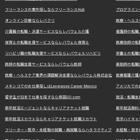
フリーランスの案件探しならフリーランスHub
プログラミン
オンライン診療ならレバクリ
医療・ヘルス
介護職の転職・派遣サービスならレバウェル介護
看護師の転職
保育士の転職支援サービスならレバウェル保育士
医療技師の転
リハビリ職の転職支援サービスならレバウェルリハビリ
栄養士の転職
医師の転職支援サービスならレバウェル医師
薬剤師の転職
医療・ヘルスケア業界の課題解決支援ならレバウェル株式会社
医療看護介護の
メキシコでのお仕事探しはLeverages Career Mexico
アメリカでのお仕事
留学生が日本で仕事を探すなら帰国GO.com
就活・転職支
新卒就活エージェントならキャリアチケット就職
新卒就活無料
新卒就活スカウトならキャリアチケット就職スカウト
若手ハイキャ
フリーター・既卒・未経験の就職・再就職ならハタラクティブ
未経験・若手