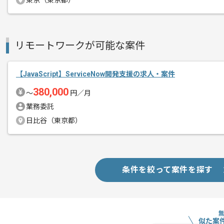
東京（東京都）
リモートワークが可能な案件
【JavaScript】ServiceNow開発支援の求人・案件
380,000
〜
円／月
業務委託
日比谷（東京都）
条件を絞って案件を探す
似た案