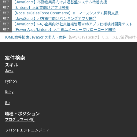
【JavaScript】不動産業界向け共通基盤システム改善支援
終了
【kintone】大企業向けアプリ開発
終了
【Node.js/SalesForce Commerce】eコマースシステム開発支援
終了
【JavaScript】地方銀行向けバンキングアプリ開発
終了
【JavaScript】中小企業向け社員組織管理Webアプリ仕様検討開発テスト
終了
【Power Apps/kintone】大手食品メーカー向けローコード開発
終了
HOME
案件検索
JavaScript求人・案件
【GAS/JavaScript】リユースEC業
案件検索
スキル
Java
Python
Ruby
Go
職種・ポジション
プログラマー(PG)
フロントエンドエンジニア