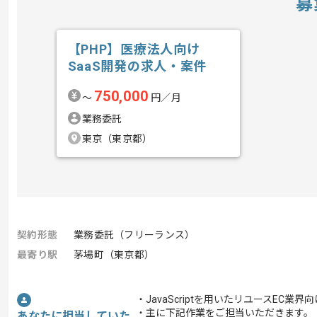
募
【PHP】医療法人向け
SaaS開発の求人・案件
750,000
〜
円／月
業務委託
東京（東京都）
契約形態
業務委託（フリーランス）
最寄り駅
茅場町（東京都）
・JavaScriptを用いたリユースE
・主に下記作業をご担当いただきます。
あなたに担当していた