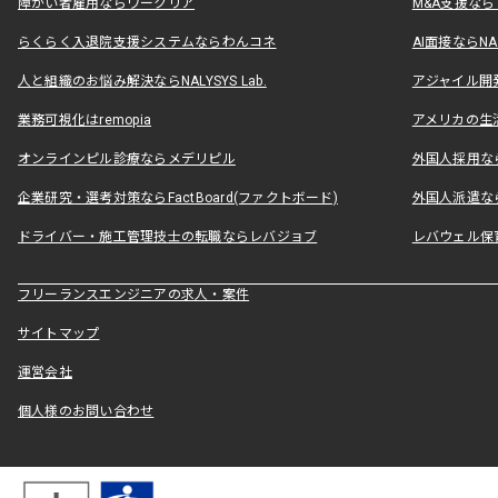
障がい者雇用ならワークリア
M&A支援な
らくらく入退院支援システムならわんコネ
AI面接ならNAL
人と組織のお悩み解決ならNALYSYS Lab.
アジャイル開発なら
業務可視化はremopia
アメリカの生活
オンラインピル診療ならメデリピル
外国人採用ならLe
企業研究・選考対策ならFactBoard(ファクトボード)
外国人派遣なら
ドライバー・施工管理技士の転職ならレバジョブ
レバウェル保
フリーランスエンジニアの求人・案件
サイトマップ
運営会社
個人様のお問い合わせ