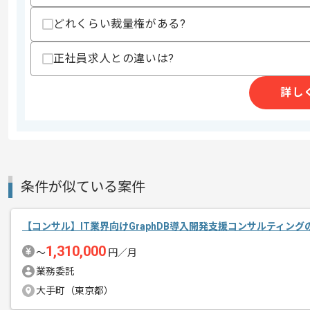
エージェントからのコ
を展開している企業でございます。
メント
どれくらい裁量権がある?
今回は建築業界向け新企業立ち上げ案件
正社員求人との違いは?
ITコンサルタントとしての実務経験を活
詳し
基本的には常駐での作業を見込んでおり
条件が似ている案件
【コンサル】IT業界向けGraphDB導入開発支援コンサルティン
1,310,000
〜
円／月
業務委託
大手町（東京都）