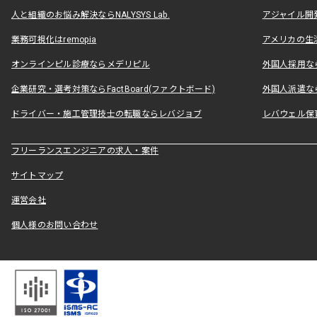
人と組織のお悩み解決ならNALYSYS Lab.
アジャイル開発なら
業務可視化はremopia
アメリカの生活
オンラインピル診療ならメデリピル
外国人採用ならLe
企業研究・選考対策ならFactBoard(ファクトボード)
外国人派遣なら
ドライバー・施工管理技士の転職ならレバジョブ
レバウェル保
フリーランスエンジニアの求人・案件
サイトマップ
運営会社
個人様のお問い合わせ