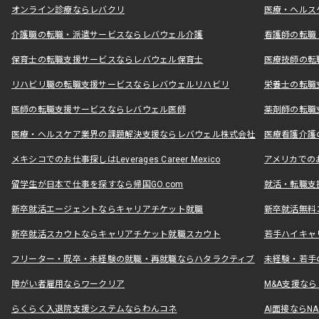
オンライン診療ならレバクリ
医療・ヘルス
介護職の転職・派遣サービスならレバウェル介護
看護師の転職
保育士の転職支援サービスならレバウェル保育士
医療技師の転
リハビリ職の転職支援サービスならレバウェルリハビリ
栄養士の転職
医師の転職支援サービスならレバウェル医師
薬剤師の転職
医療・ヘルスケア業界の課題解決支援ならレバウェル株式会社
医療看護介護の
メキシコでのお仕事探しはLeverages Career Mexico
アメリカでのお仕事
留学生が日本で仕事を探すなら帰国GO.com
就活・転職支
新卒就活エージェントならキャリアチケット就職
新卒就活無料
新卒就活スカウトならキャリアチケット就職スカウト
若手ハイキャ
フリーター・既卒・未経験の就職・再就職ならハタラクティブ
未経験・若手
障がい者雇用ならワークリア
M&A支援な
らくらく入退院支援システムならわんコネ
AI面接ならNAL