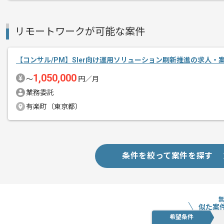
リモートワークが可能な案件
【コンサル/PM】SIer向け運用ソリューション刷新推進の求人・
1,050,000
〜
円／月
業務委託
有楽町（東京都）
条件を絞って案件を探す
似た案
希望条件