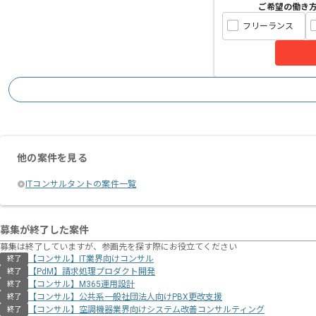
ご希望の働き
フリーランス
他の案件を見る
ITコンサルタントの案件一覧
募集が終了した案件
募集は終了していますが、参画先を探す際にお役立てください
【コンサル】IT業界向けコンサル
終了
【PdM】請求処理プロダクト開発
終了
【コンサル】M365運用設計
終了
【コンサル】公共系一般社団法人向けPBX更改支援
終了
【コンサル】空調機器業界向けシステム改善コンサルティング
終了