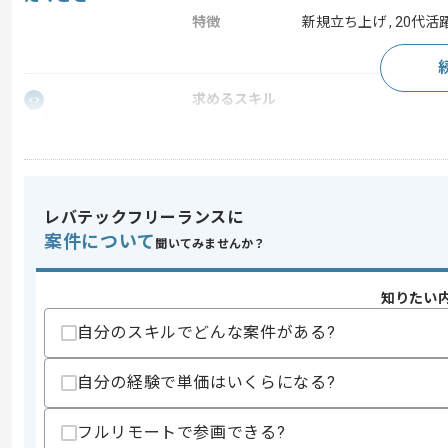
特徴
新規立ち上げ , 20代活躍
求めるスキル
スキル
・新規事業立ち上げ経験
・建築業界での実務経験
スキルに不安がある方へ
上記に似た経験やスキルをお持ちであれば申
レバテックフリーランスに
案件について
聞いてみませんか？
商談回数
1回
知りたい
その他募集要項
募集人数
1人
自分のスキルでどんな案件がある?
作業開始日
2026/08/01
自分の経験で単価はいくらになる?
フルリモートで参画できる?
スプライススリーブ等の鉄筋継手や土木