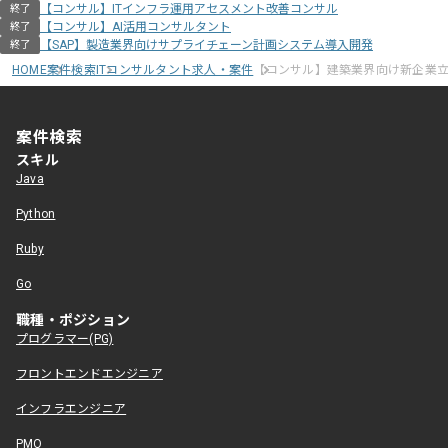
【コンサル】ITインフラ運用アセスメント改善コンサル
終了
【コンサル】AI活用コンサルタント
終了
【SAP】製造業界向けサプライチェーン計画システム導入開発
終了
HOME
案件検索
ITコンサルタント求人・案件
【コンサル】建築業界向け新企業
案件検索
スキル
Java
Python
Ruby
Go
職種・ポジション
プログラマー(PG)
フロントエンドエンジニア
インフラエンジニア
PMO