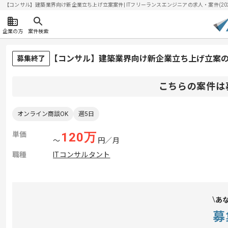
【コンサル】建築業界向け新企業立ち上げ立案案件| ITフリーランスエンジニアの求人・案件(2026/
企業の方
案件検索
【コンサル】建築業界向け新企業立ち上げ立案
募集終了
こちらの案件は
オンライン商談OK
週5日
単価
120
万
〜
円／月
職種
ITコンサルタント
あ
募