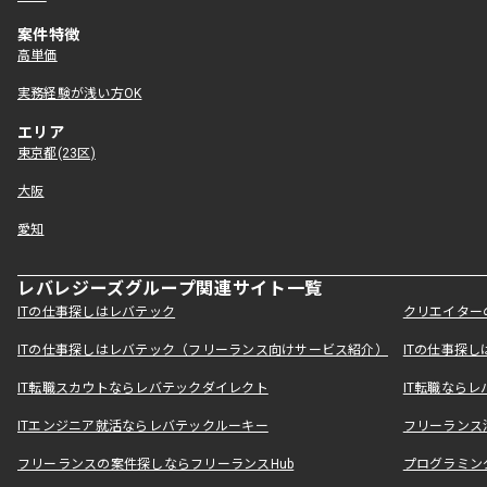
案件特徴
高単価
実務経験が浅い方OK
エリア
東京都(23区)
大阪
愛知
レバレジーズグループ関連サイト一覧
ITの仕事探しはレバテック
クリエイター
ITの仕事探しはレバテック（フリーランス向けサービス紹介）
ITの仕事探
IT転職スカウトならレバテックダイレクト
IT転職なら
ITエンジニア就活ならレバテックルーキー
フリーランス
フリーランスの案件探しならフリーランスHub
プログラミン