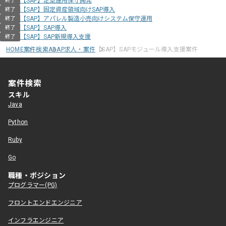
【SAP】定型運用保守開発
終了
【SAP】固定資産領域向けSAP導入
終了
【SAP】アパレル製造小売向けシステム保守運用
終了
【SAP】SAP導入
終了
【SAP】SAP新規導入支援
終了
HOME
案件検索
ABAP求人・案件
【SAP】SAPモジュール導入支援案件
案件検索
スキル
Java
Python
Ruby
Go
職種・ポジション
プログラマー(PG)
フロントエンドエンジニア
インフラエンジニア