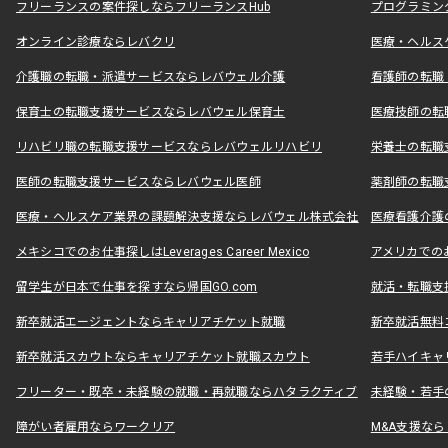
フリーランスの案件探しならフリーランスHub
プログラミン
オンライン診療ならレバクリ
医療・ヘルス
介護職の転職・派遣サービスならレバウェル介護
看護師の転職
保育士の転職支援サービスならレバウェル保育士
医療技師の転
リハビリ職の転職支援サービスならレバウェルリハビリ
栄養士の転職
医師の転職支援サービスならレバウェル医師
薬剤師の転職
医療・ヘルスケア業界の課題解決支援ならレバウェル株式会社
医療看護介護の
メキシコでのお仕事探しはLeverages Career Mexico
アメリカでのお仕事
留学生が日本で仕事を探すなら帰国GO.com
就活・転職支
新卒就活エージェントならキャリアチケット就職
新卒就活無料
新卒就活スカウトならキャリアチケット就職スカウト
若手ハイキャ
フリーター・既卒・未経験の就職・再就職ならハタラクティブ
未経験・若手
障がい者雇用ならワークリア
M&A支援な