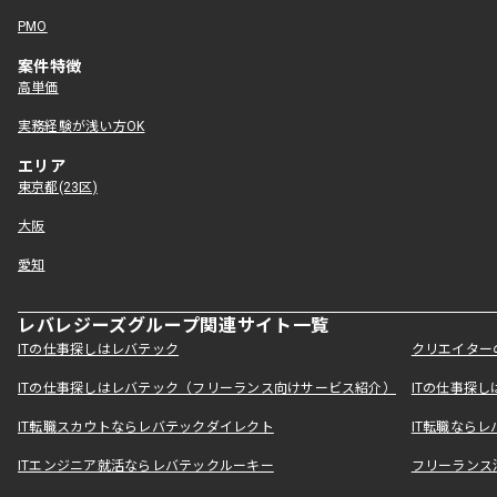
PMO
案件特徴
高単価
実務経験が浅い方OK
エリア
東京都(23区)
大阪
愛知
レバレジーズグループ関連サイト一覧
ITの仕事探しはレバテック
クリエイター
ITの仕事探しはレバテック（フリーランス向けサービス紹介）
ITの仕事探
IT転職スカウトならレバテックダイレクト
IT転職なら
ITエンジニア就活ならレバテックルーキー
フリーランス