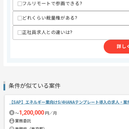
フルリモートで参画できる?
作業開始日
2026/05/29
どれくらい裁量権がある?
システム企画提案、システムコンサルテ
エージェントからのコ
正社員求人との違いは?
システムインテグレーションサービスを
メント
今回はSAPモジュール導入支援案件に携
詳し
SAPを用いた開発経験を活かしたい方に
基本的には一部リモートでの作業を見込
条件が似ている案件
【SAP】エネルギー業向けS/4HANAテンプレート導入の求人・案
1,200,000
〜
円／月
業務委託