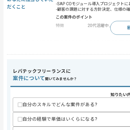
-SAP COモジュール導入プロジェクト
だくこと
-顧客の課題に対する方針決定、仕様の
この案件のポイント
特徴
20代活躍中 , 30代活躍
求めるスキル
スキル
・SAPを用いた開発経験
歓迎スキル
レバテックフリーランスに
・ABAPを用いた開発経験
案件について
聞いてみませんか？
スキルに不安がある方へ
上記に似た経験やスキルをお持ちであれば申
知りたい
自分のスキルでどんな案件がある?
商談回数
1回
自分の経験で単価はいくらになる?
その他募集要項
募集人数
1人