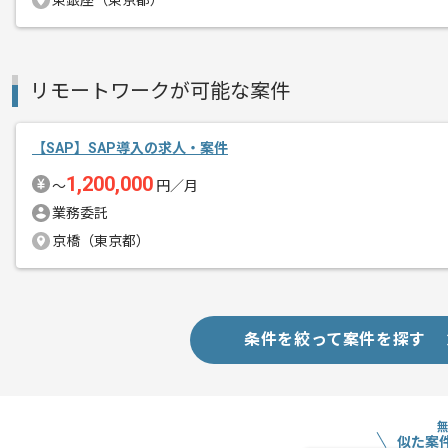
東銀座（東京都）
リモートワークが可能な案件
【SAP】SAP導入の求人・案件
1,200,000
〜
円／月
業務委託
京橋（東京都）
条件を絞って案件を探す
似た案