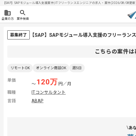
【SAP】SAPモジュール導入支援案件| ITフリーランスエンジニアの求人・案件(2026/08/08更新
企業の方
案件検索
【SAP】SAPモジュール導入支援のフリーラン
募集終了
こちらの案件は
リモートOK
オンライン商談OK
週5日
単価
120
万
〜
円／月
職種
ITコンサルタント
言語
ABAP
あ