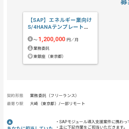
募
【SAP】エネルギー業向け
S/4HANAテンプレート導
入の求人・案件
1,200,000
〜
円／月
業務委託
東銀座（東京都）
契約形態
業務委託（フリーランス）
最寄り駅
大崎（東京都）/一部リモート
・SAPモジュール導入支援案件に携わっ
・主に下記作業をご担当いただきます。
あなたに担当していた