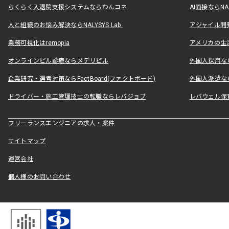
らくらく入退院支援システムならわんコネ
AI面接ならNAL
人と組織のお悩み解決ならNALYSYS Lab.
アジャイル開発なら
業務可視化はremopia
アメリカの生活
オンラインピル診療ならメデリピル
外国人採用ならLe
企業研究・選考対策ならFactBoard(ファクトボード)
外国人派遣なら
ドライバー・施工管理技士の転職ならレバジョブ
レバウェル保
フリーランスエンジニアの求人・案件
サイトマップ
運営会社
個人様のお問い合わせ