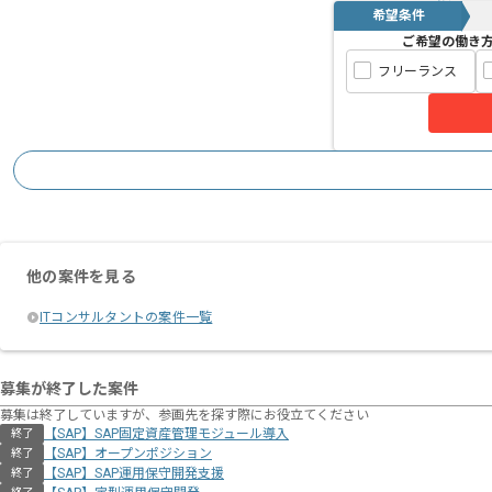
希望条件
ご希望の働き
フリーランス
他の案件を見る
ITコンサルタントの案件一覧
募集が終了した案件
募集は終了していますが、参画先を探す際にお役立てください
【SAP】SAP固定資産管理モジュール導入
終了
【SAP】オープンポジション
終了
【SAP】SAP運用保守開発支援
終了