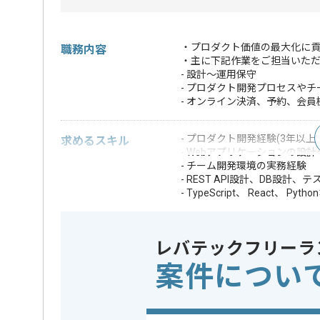
・プロダクト価値の最大化に
職務内容
・主に下記作業をご担当いた
- 設計～運用保守
- プロダクト開発プロセスや
- オンライン決済、予約、会員
- プロダクト開発経験(3年以上)
求めるスキル
- Webアプリケーションの設
- チーム開発環境の実務経験
- REST API設計、DB設
- TypeScript、 React、
・仕様検討〜要件定義
・技術選定・非機能
・スタートアップや新
歓迎スキル
レバテックフリーラ
・OSS・技術広報
案件につい
・オンライン決済・
※上記に似た経験やスキルをお持ち