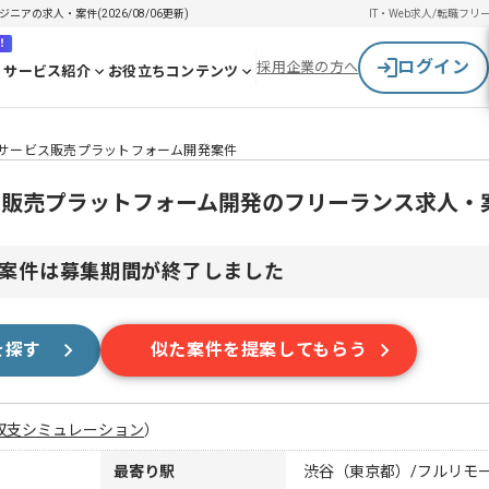
ジニアの求人・案件(2026/08/06更新)
IT・Web求人/転職
フリ
！
ログイン
採用企業の方へ
サービス紹介
お役立ちコンテンツ
ython】サービス販売プラットフォーム開発案件
n】サービス販売プラットフォーム開発のフリーランス求人・
案件は募集期間が終了しました
を探す
似た案件を提案してもらう
収支シミュレーション
）
最寄り駅
渋谷（東京都）/フルリモ