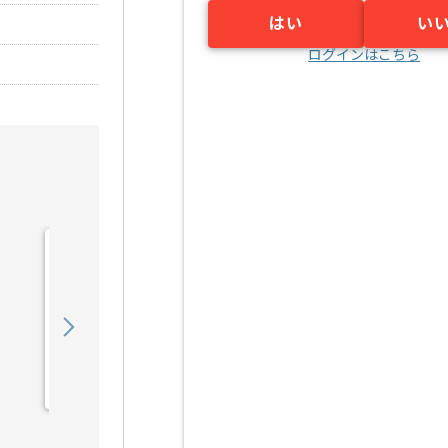
はい
い
ログインはこちら
【Python】量子通信業界
向けシステム開発の求人・
案件
800,000
〜
円／月
業務委託
早稲田（東京都）