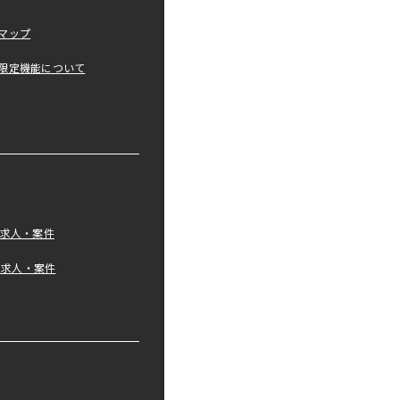
マップ
限定機能について
の求人・案件
tの求人・案件