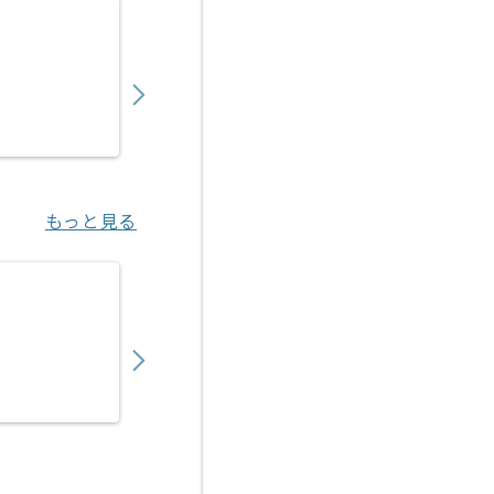
【Python】量子通信業界向けシステム開発の
800,000
〜
円／月
業務委託
早稲田（東京都）
もっと見る
【Python】物流向けAI見積もり支援SaaS
800,000
〜
円／月
業務委託
虎ノ門（東京都）