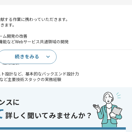
貢献する作業に携わっていただきます。
だきます。
チーム開発の改善
機能などWebサービス共通領域の開発
続きをみる
計～運用経験
計、テスト設計など、基本的なバックエンド設計力
 Pythonなど主要技術スタックの実務経験
〜実装までPdMやDesignerと推進した経験
要件(パフォーマンス・コスト・運用)を意識した設計経験
規事業での0→1 / 1→10フェーズの開発経験
ンスに
・勉強会登壇・社内技術共有などのアウトプット経験
て
予約・会員機能などWebサービス共通領域の開発経験
詳しく聞いてみませんか？
であれば申し込み可能なケースもございます！まずはお気軽にご相談ください！