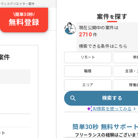
ーランスクリエイター案件
\
簡単30秒
/
案件
探す
を
無料登録
現在公開中の案件は
2710
件
検索できる条件はこちら
案件
リモート
単
職種
言語・
エリア
稼働
検索する
AI検索を使ってみる
簡単30秒 無料サポー
ート
フリーランスの経験はございま