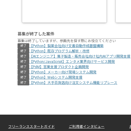
募集が終了した案件
募集は終了していますが、参画先を探す際にお役立てください
【Python】製薬会社向け文書自動作成基盤構築
終了
【Python】既存プログラム解析・改修
終了
【AIエンジニア】菓子製造・販売会社向け社内AIアプリ開発支援
終了
【Python/JavaScript】エンタメ業界向けサービス開発
終了
【PdM】営業支援プロダクト企画開発
終了
【Python】メーカー向け現場システム開発
終了
【Python】Webシステム開発支援
終了
【Python】大手百貨店向け注文システム機能リプレース
終了
フリーランススタートガイド
ご利用者インタビュー