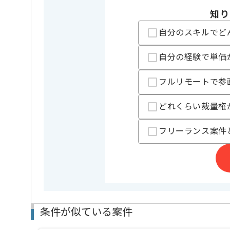
フレームワーク
この案件で扱う技術
React
知り
業務内容
アプリ開
この案件のポイント
自分のスキルでど
担当領域/システム
Webサイ
自分の経験で単価
特徴
20代活躍
フルリモートで参
担当者より
どれくらい裁量権
よりユーザーにとって価値のあるサービスを提供する
制作現場での最新トレンドの導入を積極的に行ったり
フリーランス案件
デザインにおける画力、構成力等の向上を支援する社
フルリモートでの作業を想定しております。
条件が似ている案件