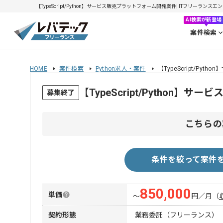
【TypeScript/Python】サービス販売プラットフォーム開発案件| ITフリーランスエン
AI検索が新登場
案件検索
HOME
案件検索
Python求人・案件
【TypeScript/P
【TypeScript/Pytho
募集終了
こちらの
条件を絞って案件
850,000
単価
〜
円／月
（
契約形態
業務委託（フリーランス）