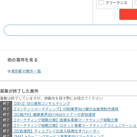
フリーランス
他の案件を見る
東京都の案件一覧
募集が終了した案件
募集は終了していますが、参画先を探す際にお役立てください
【SEO】SEO運用コンサルティング
終了
【コンテンツマーケティング】印刷業界向け展示会施策制作運用
終了
【広報/PR】農業業界向けWebセミナーの告知運用
終了
【マーケティング戦略立案】医療系事業マーケティング戦略立案
終了
【マーケティング戦略立案】ロボット事業マーケティングコミュニケーショ
終了
【広告運用】ディスプレイ広告入稿専任オペレーター
終了
【MA】eラーニングサービス事業者向けマーケティング
終了