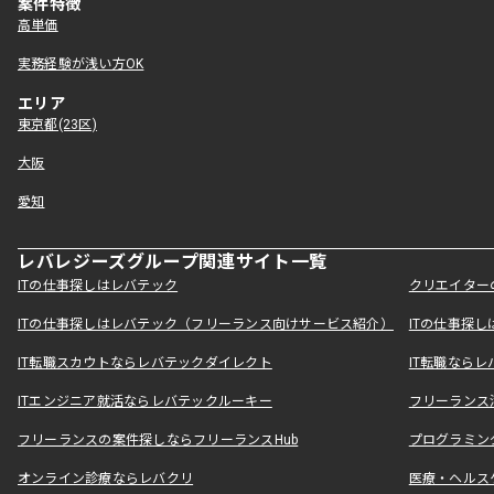
案件特徴
高単価
実務経験が浅い方OK
エリア
東京都(23区)
大阪
愛知
レバレジーズグループ関連サイト一覧
ITの仕事探しはレバテック
クリエイター
ITの仕事探しはレバテック（フリーランス向けサービス紹介）
ITの仕事探
IT転職スカウトならレバテックダイレクト
IT転職なら
ITエンジニア就活ならレバテックルーキー
フリーランス
フリーランスの案件探しならフリーランスHub
プログラミン
オンライン診療ならレバクリ
医療・ヘルス