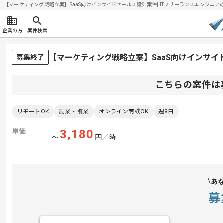
【マーケティング戦略立案】SaaS向けインサイドセールス設計案件| ITフリーランスエンジニアの求人
企業の方
案件検索
【マーケティング戦略立案】SaaS向けインサ
募集終了
こちらの案件は
リモートOK
副業・複業
オンライン商談OK
週3日
単価
3,180
〜
円／時
あ
募