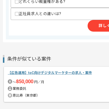
どれくらい裁量権がある?
商談回数
1回
その他募集要項
募集人数
1人
正社員求人との違いは?
作業開始日
2026/06/01
詳し
レバテックでの実績がある企業の案件で
エージェントからのコ
Webマーケターの経験を活かすことがで
メント
複数案件を保有している企業ですので、
ご経験と実績に応じて別案件のご提案も
条件が似ている案件
新しいアイディアや技術を積極的に導入
経験豊富なマーケターと成長が出来る環
【広告運用】toC向けデジタルマーケターの求人・案件
基本的には一部リモート作業を見込んで
850,000
〜
円／月
業務委託
恵比寿（東京都）