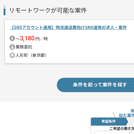
リモートワークが可能な案件
【SNSアカウント運用】物流運送業向けSNS運用の求人・案件
3,180
〜
円／時
業務委託
人形町（東京都）
条件を絞って案件を探す
似た案
希望条件
ご希望の働き