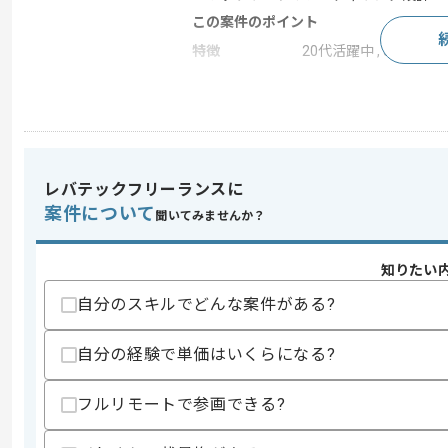
この案件のポイント
特徴
20代活躍中 , 30代活
求めるスキル
スキル
・インサイドセールス実務経験（ToB領
・マーケティングチームに対して施策提
レバテックフリーランスに
・電話、チャット両方の顧客折衝経験
案件について
聞いてみませんか？
歓迎スキル
・BtoB SaaS／スタートアップ環境での
・マーケティング部門との協働経験（リ
知りたい
・アウトバウンド設計、スクリプト改善
自分のスキルでどんな案件がある?
・不動産、住宅販売（高単価CV領域）
スキルに不安がある方へ
自分の経験で単価はいくらになる?
上記に似た経験やスキルをお持ちであれば申
フルリモートで参画できる?