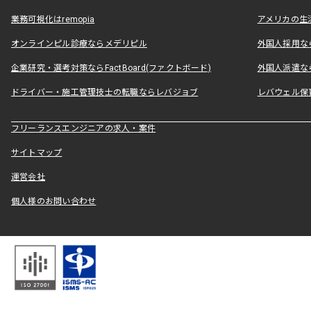
業務可視化はremopia
アメリカの生活
オンラインピル診療ならメデリピル
外国人採用ならLe
企業研究・選考対策ならFactBoard(ファクトボード)
外国人派遣なら
ドライバー・施工管理技士の転職ならレバジョブ
レバウェル保
フリーランスエンジニアの求人・案件
サイトマップ
運営会社
個人様のお問い合わせ