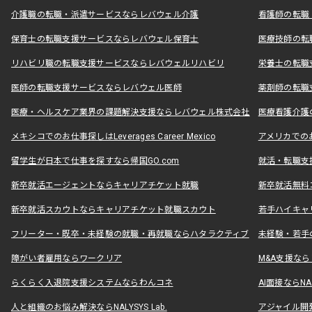
介護職の転職・派遣サービスならレバウェル介護
看護師の転職
保育士の転職支援サービスならレバウェル保育士
医療技師の転
リハビリ職の転職支援サービスならレバウェルリハビリ
栄養士の転職
医師の転職支援サービスならレバウェル医師
薬剤師の転職
医療・ヘルスケア業界の課題解決支援ならレバウェル株式会社
医療看護介護の
メキシコでのお仕事探しはLeverages Career Mexico
アメリカでのお仕事
留学生が日本で仕事を探すなら帰国GO.com
就活・転職支
新卒就活エージェントならキャリアチケット就職
新卒就活無料
新卒就活スカウトならキャリアチケット就職スカウト
若手ハイキャ
フリーター・既卒・未経験の就職・再就職ならハタラクティブ
未経験・若手
障がい者雇用ならワークリア
M&A支援な
らくらく入退院支援システムならわんコネ
AI面接ならNAL
人と組織のお悩み解決ならNALYSYS Lab.
アジャイル開発なら