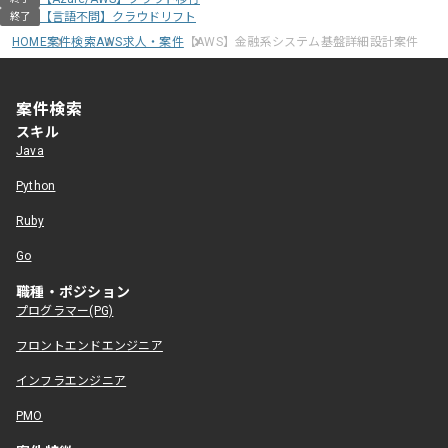
【言語不問】クラウドリフト
終了
HOME
案件検索
AWS求人・案件
【AWS】金融系システム基盤詳細設計案件
案件検索
スキル
Java
Python
Ruby
Go
職種・ポジション
プログラマー(PG)
フロントエンドエンジニア
インフラエンジニア
PMO