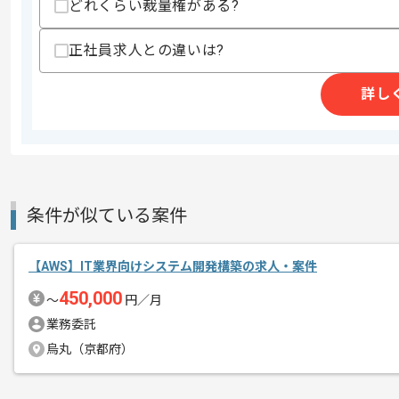
どれくらい裁量権がある?
精算・お支払い
精算基準時間
160時間〜180時間
正社員求人との違いは?
支払いサイト
15日
詳し
商談回数
1回
その他募集要項
募集人数
1人
作業開始日
2026/06/01
条件が似ている案件
リモートワーク：初日からフルリモート
エージェントからのコ
【AWS】IT業界向けシステム開発構築の求人・案件
メント
450,000
〜
円／月
業務委託
烏丸（京都府）