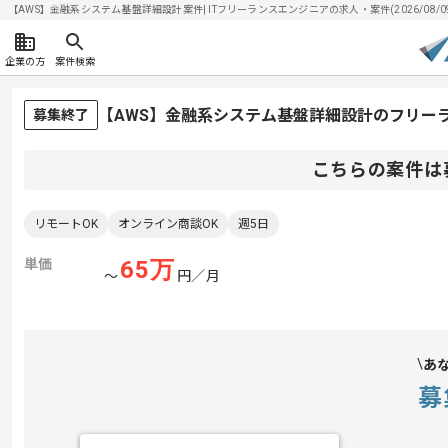
【AWS】金融系システム基盤詳細設計案件| ITフリーランスエンジニアの求人・案件(2026/08/0
企業の方
案件検索
【AWS】金融系システム基盤詳細設計のフリー
募集終了
こちらの案件は
リモートOK
オンライン商談OK
週5日
単価
65
万
〜
円／月
あ
募