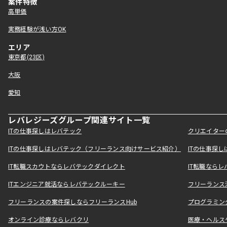
案件特徴
高単価
実務経験が浅い方OK
エリア
東京都(23区)
大阪
愛知
レバレジーズグループ関連サイト一覧
ITの仕事探しはレバテック
クリエイター
ITの仕事探しはレバテック（フリーランス向けサービス紹介）
ITの仕事探
IT転職スカウトならレバテックダイレクト
IT転職なら
ITエンジニア就活ならレバテックルーキー
フリーランス
フリーランスの案件探しならフリーランスHub
プログラミン
オンライン診療ならレバクリ
医療・ヘルス