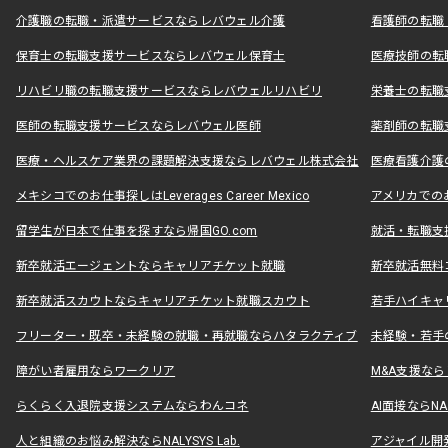
介護職の転職・派遣サービスならレバウェル介護
看護師の転職
保育士の転職支援サービスならレバウェル保育士
医療技師の転
リハビリ職の転職支援サービスならレバウェルリハビリ
栄養士の転職
医師の転職支援サービスならレバウェル医師
薬剤師の転職
医療・ヘルスケア業界の課題解決支援ならレバウェル株式会社
医療看護介護の
メキシコでのお仕事探しはLeverages Career Mexico
アメリカでのお仕事
留学生が日本で仕事を探すなら帰国GO.com
就活・転職支
新卒就活エージェントならキャリアチケット就職
新卒就活無料
新卒就活スカウトならキャリアチケット就職スカウト
若手ハイキャ
フリーター・既卒・未経験の就職・再就職ならハタラクティブ
未経験・若手
障がい者雇用ならワークリア
M&A支援な
らくらく入退院支援システムならわんコネ
AI面接ならNAL
人と組織のお悩み解決ならNALYSYS Lab.
アジャイル開発なら