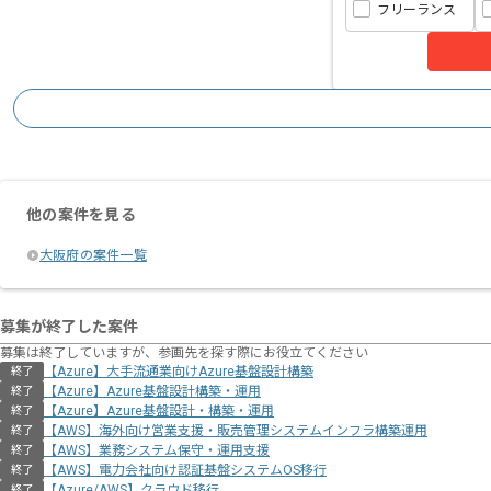
フリーランス
他の案件を見る
大阪府の案件一覧
募集が終了した案件
募集は終了していますが、参画先を探す際にお役立てください
【Azure】大手流通業向けAzure基盤設計構築
終了
【Azure】Azure基盤設計構築・運用
終了
【Azure】Azure基盤設計・構築・運用
終了
【AWS】海外向け営業支援・販売管理システムインフラ構築運用
終了
【AWS】業務システム保守・運用支援
終了
【AWS】電力会社向け認証基盤システムOS移行
終了
【Azure/AWS】クラウド移行
終了