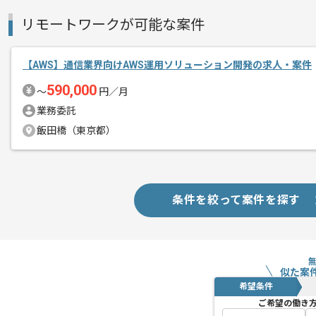
リモートワークが可能な案件
【AWS】通信業界向けAWS運用ソリューション開発の求人・案件
590,000
〜
円／月
業務委託
飯田橋（東京都）
条件を絞って案件を探す
似た案
希望条件
ご希望の働き