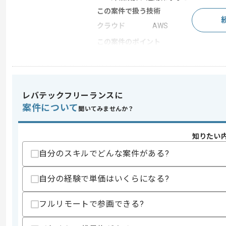
この案件で扱う技術
クラウド
AWS
この案件のポイント
特徴
参画実績あり
レバテックフリーランスに
求めるスキル
案件について
スキル
・AWS(EC2等)の構築経験2〜3年以上
聞いてみませんか？
歓迎スキル
知りたい
・AWS主要サービスの知識(EC2、RDS、S3
・金融系プロジェクト経験
自分のスキルでどんな案件がある?
スキルに不安がある方へ
自分の経験で単価はいくらになる?
上記に似た経験やスキルをお持ちであれば申
フルリモートで参画できる?
精算条件
無