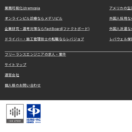
業務可視化はremopia
アメリカの生活
オンラインピル診療ならメデリピル
外国人採用ならLe
企業研究・選考対策ならFactBoard(ファクトボード)
外国人派遣なら
ドライバー・施工管理技士の転職ならレバジョブ
レバウェル保
フリーランスエンジニアの求人・案件
サイトマップ
運営会社
個人様のお問い合わせ