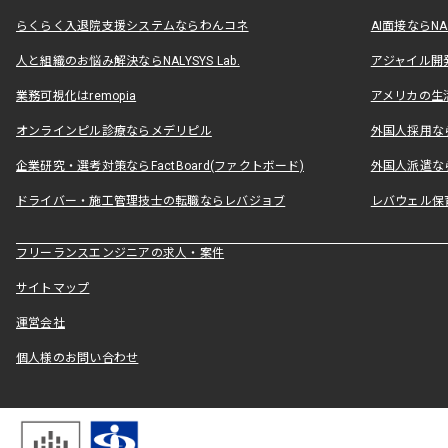
らくらく入退院支援システムならわんコネ
AI面接ならNAL
人と組織のお悩み解決ならNALYSYS Lab.
アジャイル開発なら
業務可視化はremopia
アメリカの生活
オンラインピル診療ならメデリピル
外国人採用ならLe
企業研究・選考対策ならFactBoard(ファクトボード)
外国人派遣なら
ドライバー・施工管理技士の転職ならレバジョブ
レバウェル保
フリーランスエンジニアの求人・案件
サイトマップ
運営会社
個人様のお問い合わせ