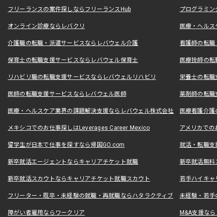
フリーランスの案件探しならフリーランスHub
プログラミン
オンライン診療ならレバクリ
医療・ヘルス
介護職の転職・派遣サービスならレバウェル介護
看護師の転職
保育士の転職支援サービスならレバウェル保育士
医療技師の転
リハビリ職の転職支援サービスならレバウェルリハビリ
栄養士の転職
医師の転職支援サービスならレバウェル医師
薬剤師の転職
医療・ヘルスケア業界の課題解決支援ならレバウェル株式会社
医療看護介護の
メキシコでのお仕事探しはLeverages Career Mexico
アメリカでのお仕事
留学生が日本で仕事を探すなら帰国GO.com
就活・転職支
新卒就活エージェントならキャリアチケット就職
新卒就活無料
新卒就活スカウトならキャリアチケット就職スカウト
若手ハイキャ
フリーター・既卒・未経験の就職・再就職ならハタラクティブ
未経験・若手
障がい者雇用ならワークリア
M&A支援な