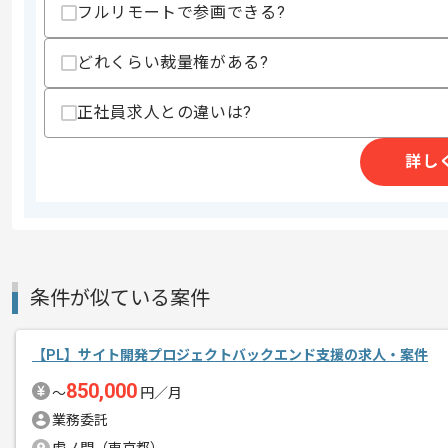
フルリモートで参画できる?
スキルに不安がある方へ
上記に似た経験やスキルをお持ちであれば申
どれくらい裁量権がある?
正社員求人との違いは?
商談回数
1回
その他募集要項
募集人数
1人
詳し
作業開始日
2026/05/28
レバテックでの実績がある企業の案件で
エージェントからのコ
条件が似ている案件
メント
上流の経験を活かすことができます。
複数案件を保有している企業ですので、
【PL】サイト開発プロジェクトバックエンド支援の求人・案件
ご経験と実績に応じて別案件のご提案も
850,000
〜
円／月
新しいアイディアや技術を積極的に導入
業務委託
経験豊富なメンバーと成長が出来る環境