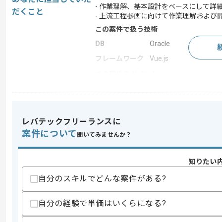
- 作業理解、基本設計をベースにして詳
だくこと
- 上流工程参画に向けて作業理解および
この案件で扱う技術
DB
Oracle
フレームワーク
Vue.js
この案件のポイント
業界
生命保険
業務内容
システム開発
特徴
参画実績あり , 20代活躍
レバテックフリーランスに
案件について
聞いてみませんか？
求めるスキル
知りたい
スキル
・生命保険の作業知見
自分のスキルでどんな案件がある?
・Javaを用いた開発経験
・Oracleを用いた実務経験
・Vue.jsやSpring Frameworkを用い
自分の経験で単価はいくらになる?
・クラウドを用いた実務経験