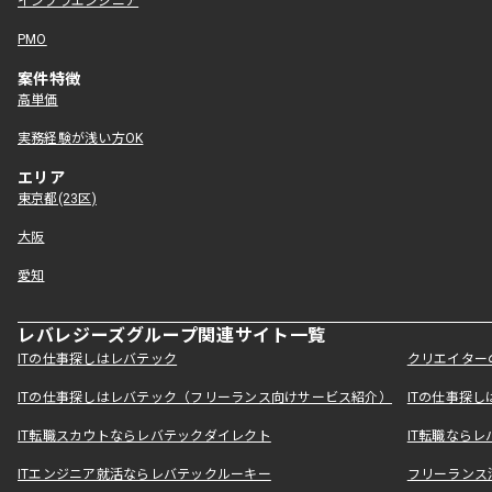
インフラエンジニア
PMO
案件特徴
高単価
実務経験が浅い方OK
エリア
東京都(23区)
大阪
愛知
レバレジーズグループ関連サイト一覧
ITの仕事探しはレバテック
クリエイター
ITの仕事探しはレバテック（フリーランス向けサービス紹介）
ITの仕事探
IT転職スカウトならレバテックダイレクト
IT転職なら
ITエンジニア就活ならレバテックルーキー
フリーランス