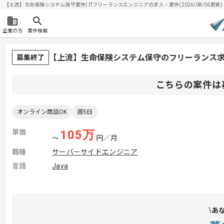
【上流】生命保険システム保守案件| ITフリーランスエンジニアの求人・案件(2026/08/06更新)
企業の方
案件検索
【上流】生命保険システム保守のフリーランス
募集終了
こちらの案件は
オンライン商談OK
週5日
単価
105
万
〜
円／月
職種
サーバーサイドエンジニア
言語
Java
あ