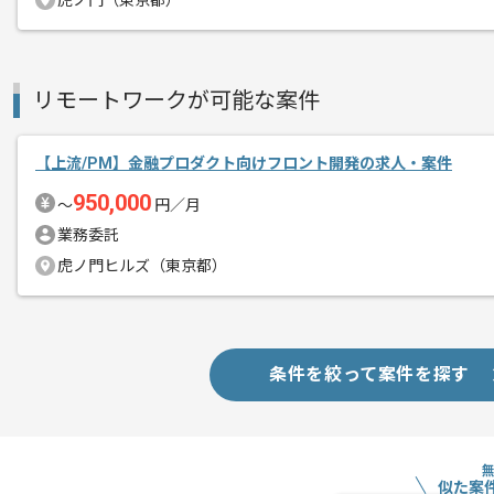
虎ノ門（東京都）
スキルアップされたい方、長期的に参画
基本的に常駐の案件です。
リモートワークが可能な案件
【上流/PM】金融プロダクト向けフロント開発の求人・案件
950,000
〜
円／月
業務委託
虎ノ門ヒルズ（東京都）
条件を絞って案件を探す
似た案