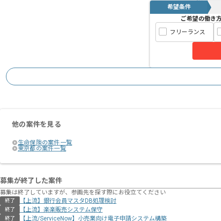
希望条件
ご希望の働き
フリーランス
他の案件を見る
生命保険の案件一覧
東京都の案件一覧
募集が終了した案件
募集は終了していますが、参画先を探す際にお役立てください
【上流】銀行会員マスタDB処理検討
終了
【上流】楽楽販売システム保守
終了
【上流/ServiceNow】小売業向け電子申請システム構築
終了