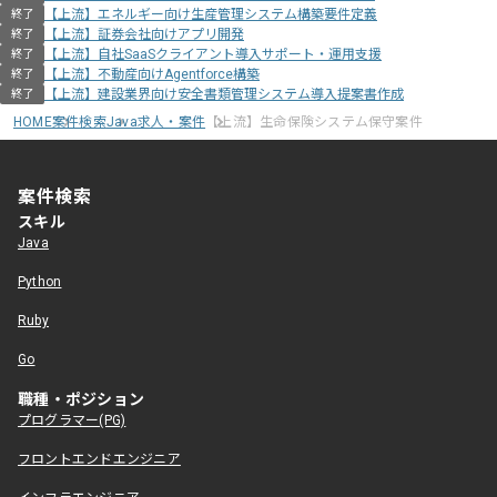
【上流】エネルギー向け生産管理システム構築要件定義
終了
【上流】証券会社向けアプリ開発
終了
【上流】自社SaaSクライアント導入サポート・運用支援
終了
【上流】不動産向けAgentforce構築
終了
【上流】建設業界向け安全書類管理システム導入提案書作成
終了
HOME
案件検索
Java求人・案件
【上流】生命保険システム保守案件
案件検索
スキル
Java
Python
Ruby
Go
職種・ポジション
プログラマー(PG)
フロントエンドエンジニア