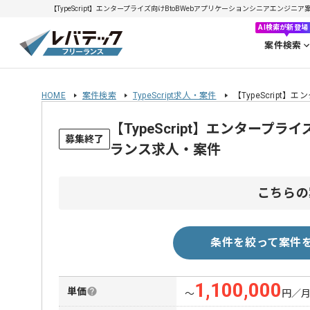
【TypeScript】エンタープライズ向けBtoBWebアプリケーションシニアエンジニア案件
AI検索が新登場
案件検索
HOME
案件検索
TypeScript求人・案件
【TypeScrip
【TypeScript】エンタープ
募集終了
ランス求人・案件
こちらの
条件を絞って案件
1,100,000
単価
〜
円／