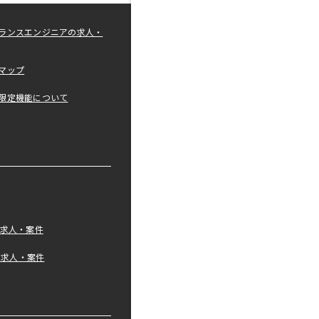
ランスエンジニアの求人・
マップ
限定機能について
の求人・案件
tの求人・案件