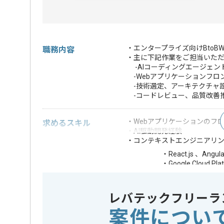
・エンタープライズ向けBto
職務内容
・主に下記作業をご担当いた
-AIコーディングエージェン
-Webアプリケーションフロ
-技術選定、アーキテクチャ
-コードレビュー、品質改善
・Webアプリケーションのフロ
求めるスキル
・AI駆動開発経験
・コンテキストエンジニアリン
・React.js 、An
・Google Clou
・アジャイル開発
・Terraformを用
歓迎スキル
・テックリードや
レバテックフリーラ
・エンタープライ
案件につい
・プロダクトマネ