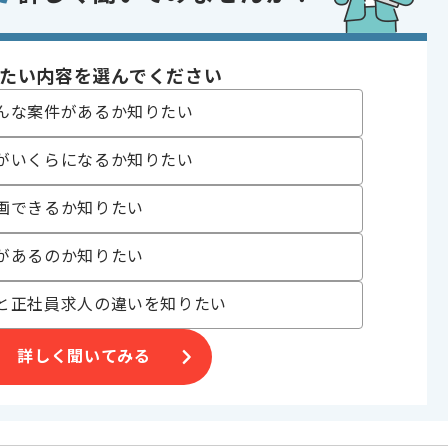
であれば申し込み可能なケースもございます！まずはお気軽にご相談ください！
oud Platform
たい内容を選んでください
 , 自社製品開発
んな案件があるか知りたい
 , 30代活躍中 , 40代活躍中 , 長期プロジェクト , BtoB向け , 新技術に積
がいくらになるか知りたい
画できるか知りたい
、AI関連開発事業等
があるのか知りたい
ョンシニアエンジニア案件
と正社員求人の違いを知りたい
です。
詳しく聞いてみる
。