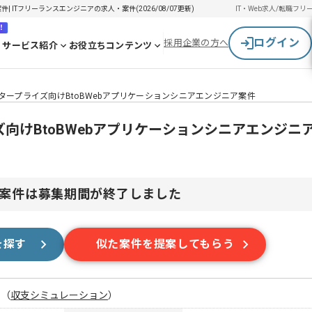
| ITフリーランスエンジニアの求人・案件(2026/08/07更新)
IT・Web求人/転職
フリ
！
ログイン
採用企業の方へ
サービス紹介
お役立ちコンテンツ
t】エンタープライズ向けBtoBWebアプリケーションシニアエンジニア案件
ライズ向けBtoBWebアプリケーションシニアエンジ
案件は募集期間が終了しました
を探す
似た案件を提案してもらう
月
（
収支シミュレーション
）