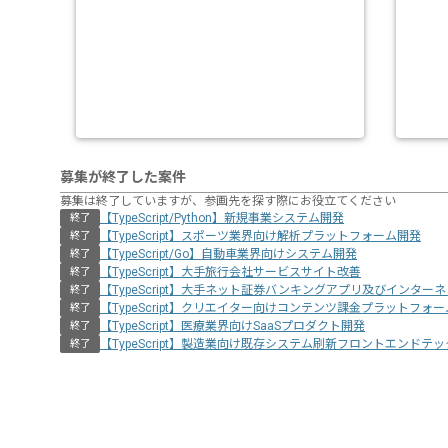
募集が終了した案件
募集は終了していますが、参画先を探す際にお役立てください
【TypeScript/Python】新規事業システム開発
終了
【TypeScript】スポーツ業界向け解析プラットフォーム開発
終了
【TypeScript/Go】自動車業界向けシステム開発
終了
【TypeScript】大手旅行会社サービスサイト改善
終了
【TypeScript】大手ネット証券バンキングアプリ及びインタ
終了
【TypeScript】クリエイター向けコンテンツ課金プラットフォ
終了
【TypeScript】医療業界向けSaaSプロダクト開発
終了
【TypeScript】製造業向け既存システム刷新フロントエンドテ
終了