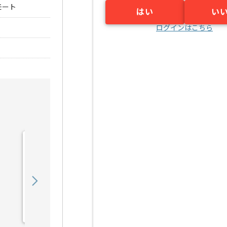
モート
はい
い
ログインはこちら
【広告運用】toC向けデジ
タルマーケターの求人・案
件
850,000
〜
円／月
業務委託
恵比寿（東京都）