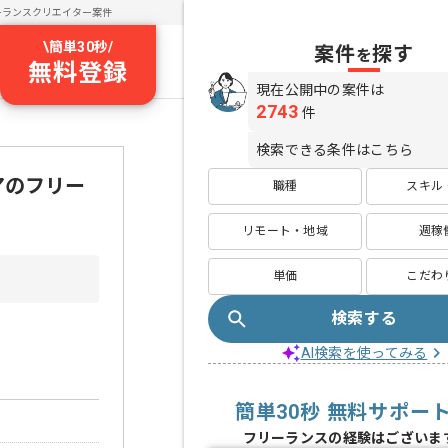
ーランスクリエイター案件
\
簡単30秒
/
案件
探す
を
無料登録
現在公開中の案件は
2743
件
検索できる条件はこちら
ニアのフリー
職種
スキル
リモート・地域
週稼
単価
こだわ
検索する
AI検索を使ってみる
簡単30秒 無料サポー
フリーランスの経験はございま