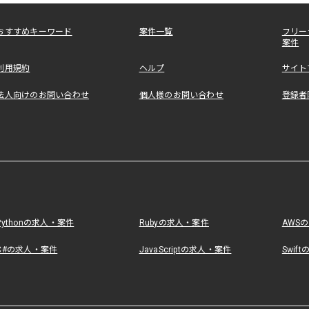
おすすめキーワード
案件一覧
フリー
案件
利用規約
ヘルプ
サイト
法人向けのお問い合わせ
個人様のお問い合わせ
登録者
Pythonの求人・案件
Rubyの求人・案件
AWS
C#の求人・案件
JavaScriptの求人・案件
Swif