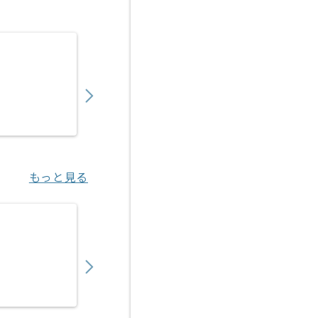
【広告運用】toC向けデジタルマーケターの
850,000
〜
円／月
業務委託
恵比寿（東京都）
もっと見る
【TypeScript/React/Node.js】プログ
700,000
〜
円／月
業務委託
渋谷（東京都）