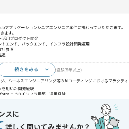
BWebアプリケーションシニアエンジニア案件に携わっていただきます。
だきます。
ト活用プロダクト開発
ントエンド、バックエンド、インフラ設計開発運用
設計参画
推進
続きをみる
ントエンド、バックエンド開発経験(5年以上)
グ、ハーネスエンジニアリング等のAIコーディングにおけるプラクティ
gularを用いた開発経験
d Platform上でのインフラ構築、運用経験
に基づくチーム管理経験
いたIaC経験
アーキテクチャ設計経験
ンスに
ズ向けサービスの開発経験
て
ジメント経験
詳しく聞いてみませんか？