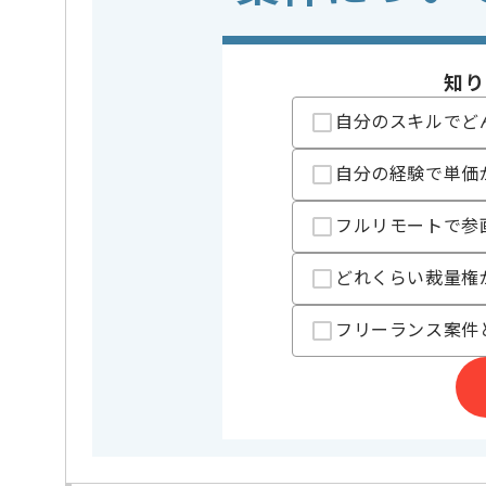
※上記に似た経験やスキルをお持ち
クラウド
この案件で扱う技術
Google Cl
知り
業務内容
アプリ開発
この案件のポイント
自分のスキルでど
特徴
20代活躍中
自分の経験で単価
フルリモートで参
担当者より
セールスイネーブルメントのコンサルティングサービス
どれくらい裁量権
を展開している企業でございます。
今回はエンタープライズ向けBtoBWebアプリケーシ
フリーランス案件
に携わっていただきます。
TypeScriptを用いた開発経験を活かしたい方にお勧め
基本的にはフルリモートでの作業を見込んでおります