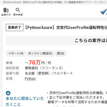
【Python/Azure】次世代UserProfile運転特性分析機能・PoC基盤開発案件| ITフリーランスエ
企業の方
案件検索
【Python/Azure】次世代UserProfil
募集終了
こちらの案件は
リモートOK
オンライン商談OK
週5日
70
万
単価
〜
円／月
契約形態
業務委託（フリーランス）
最寄り駅
名古屋（愛知県）/フルリモート
言語
Python
・次世代UserProfile運転特性分析
・主に下記作業をご担当いただきます。
あなたに担当していた
- 顧客データをAI等で活用するための基
だくこと