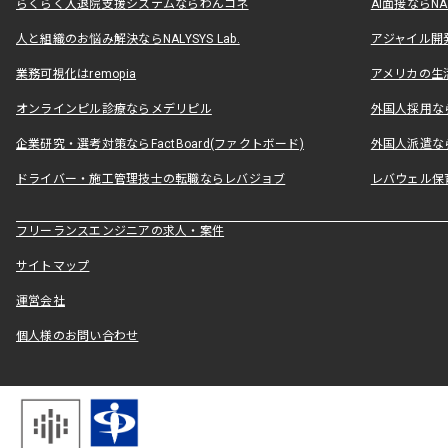
らくらく入退院支援システムならわんコネ
AI面接ならNAL
人と組織のお悩み解決ならNALYSYS Lab.
アジャイル開発なら
業務可視化はremopia
アメリカの生活
オンラインピル診療ならメデリピル
外国人採用ならLe
企業研究・選考対策ならFactBoard(ファクトボード)
外国人派遣なら
ドライバー・施工管理技士の転職ならレバジョブ
レバウェル保
フリーランスエンジニアの求人・案件
サイトマップ
運営会社
個人様のお問い合わせ