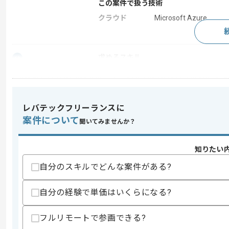
この案件で扱う技術
クラウド
Microsoft Azure
求めるスキル
スキル
・Pythonを用いたバッチ処理の開発経験
・Azureに関する知識、開発経験
・機械学習に関する知見
・DevOpsの経験
レバテックフリーランスに
案件について
スキルに不安がある方へ
聞いてみませんか？
上記に似た経験やスキルをお持ちであれば申
知りたい
自分のスキルでどんな案件がある?
精算条件
精算・お支払い
自分の経験で単価はいくらになる?
精算基準時間
140時間〜180時間
支払いサイト
15日
フルリモートで参画できる?