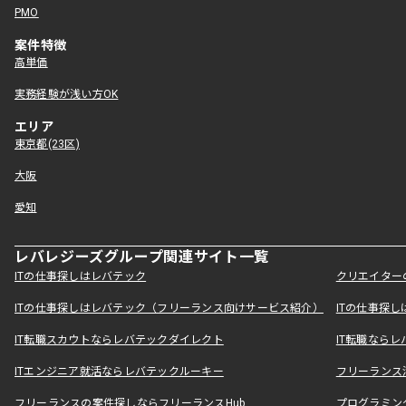
PMO
案件特徴
高単価
実務経験が浅い方OK
エリア
東京都(23区)
大阪
愛知
レバレジーズグループ関連サイト一覧
ITの仕事探しはレバテック
クリエイター
ITの仕事探しはレバテック（フリーランス向けサービス紹介）
ITの仕事探
IT転職スカウトならレバテックダイレクト
IT転職なら
ITエンジニア就活ならレバテックルーキー
フリーランス
フリーランスの案件探しならフリーランスHub
プログラミン