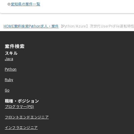
愛知県の案件一覧
HOME
案件検索
Python求人・案件
【Python/Azure】次世代UserProfile
案件検索
スキル
Java
Python
Ruby
Go
職種・ポジション
プログラマー(PG)
フロントエンドエンジニア
インフラエンジニア