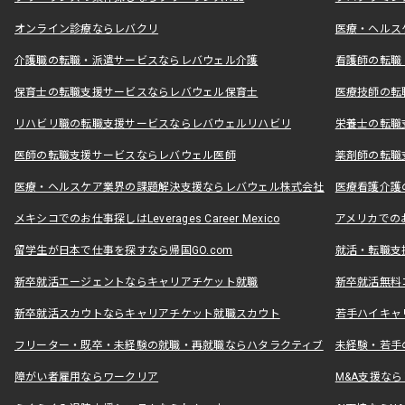
オンライン診療ならレバクリ
医療・ヘルス
介護職の転職・派遣サービスならレバウェル介護
看護師の転職
保育士の転職支援サービスならレバウェル保育士
医療技師の転
リハビリ職の転職支援サービスならレバウェルリハビリ
栄養士の転職
医師の転職支援サービスならレバウェル医師
薬剤師の転職
医療・ヘルスケア業界の課題解決支援ならレバウェル株式会社
医療看護介護の
メキシコでのお仕事探しはLeverages Career Mexico
アメリカでのお仕事
留学生が日本で仕事を探すなら帰国GO.com
就活・転職支
新卒就活エージェントならキャリアチケット就職
新卒就活無料
新卒就活スカウトならキャリアチケット就職スカウト
若手ハイキャ
フリーター・既卒・未経験の就職・再就職ならハタラクティブ
未経験・若手
障がい者雇用ならワークリア
M&A支援な