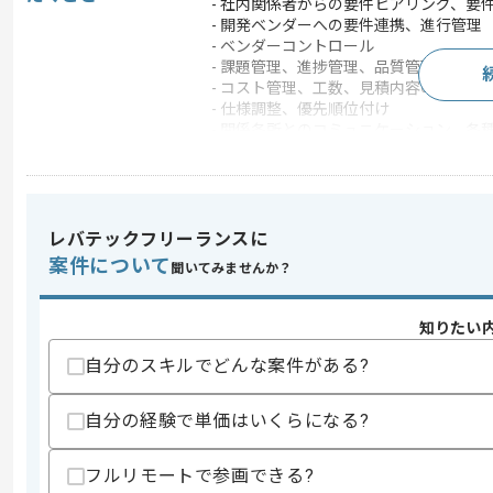
- 社内関係者からの要件ヒアリング、要
- 開発ベンダーへの要件連携、進行管理
- ベンダーコントロール
- 課題管理、進捗管理、品質管理
- コスト管理、工数、見積内容の確認
- 仕様調整、優先順位付け
- 関係各所とのコミュニケーション、各
- 運用中アプリに関する改善提案、対応
レバテックフリーランスに
求めるスキル
案件について
スキル
聞いてみませんか？
・スマホアプリ開発または運用案件におけ
・開発ベンダーのコントロール経験
・要件整理、仕様調整、進行管理の経験
知りたい
・コスト、品質、スケジュール管理の経
自分のスキルでどんな案件がある?
歓迎スキル
・ライブ配信アプリ、動画配信サービス、
自分の経験で単価はいくらになる?
・BtoCスマホアプリの運用経験
・アプリ改善、グロース施策、運用改善
・UI/UX、アプリストア申請、障害対応
フルリモートで参画できる?
・複数ベンダーや複数部門を跨いだプロ