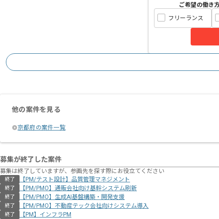
ご希望の働き
フリーランス
他の案件を見る
京都府の案件一覧
募集が終了した案件
募集は終了していますが、参画先を探す際にお役立てください
【PM/テスト設計】品質管理マネジメント
終了
【PM/PMO】通販会社向け基幹システム刷新
終了
【PM/PMO】生成AI基盤構築・開発支援
終了
【PM/PMO】不動産テック会社向けシステム導入
終了
【PM】インフラPM
終了