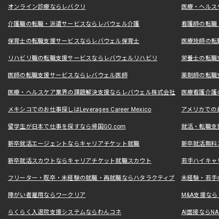
オンライン診療ならレバクリ
医療・ヘルス
介護職の転職・派遣サービスならレバウェル介護
看護師の転職
保育士の転職支援サービスならレバウェル保育士
医療技師の転
リハビリ職の転職支援サービスならレバウェルリハビリ
栄養士の転職
医師の転職支援サービスならレバウェル医師
薬剤師の転職
医療・ヘルスケア業界の課題解決支援ならレバウェル株式会社
医療看護介護の
メキシコでのお仕事探しはLeverages Career Mexico
アメリカでのお仕事
留学生が日本で仕事を探すなら帰国GO.com
就活・転職支
新卒就活エージェントならキャリアチケット就職
新卒就活無料
新卒就活スカウトならキャリアチケット就職スカウト
若手ハイキャ
フリーター・既卒・未経験の就職・再就職ならハタラクティブ
未経験・若手
障がい者雇用ならワークリア
M&A支援な
らくらく入退院支援システムならわんコネ
AI面接ならNAL