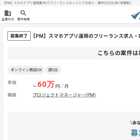
【PM】スマホアプリ運用案件| ITフリーランスエンジニアの求人・案件(2026/08/08更新)
企業の方
案件検索
【PM】スマホアプリ運用のフリーランス求人・
募集終了
こちらの案件は
オンライン商談OK
週5日
単価
60
万
〜
円／月
職種
プロジェクトマネージャー(PM)
あ
募