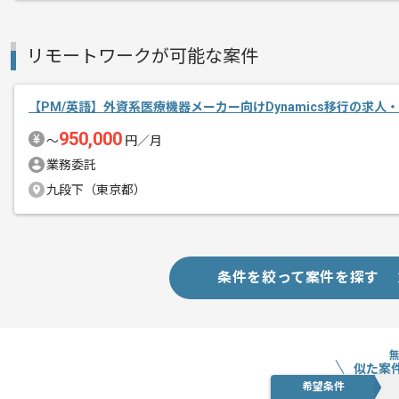
メント
リモートワークが可能な案件
【PM/英語】外資系医療機器メーカー向けDynamics移行の求人
950,000
〜
円／月
業務委託
九段下（東京都）
条件を絞って案件を探す
似た案
希望条件