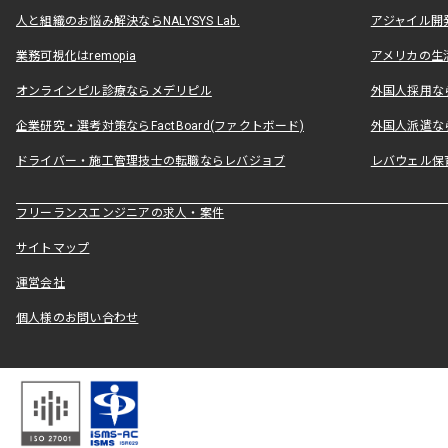
人と組織のお悩み解決ならNALYSYS Lab.
アジャイル開発なら
業務可視化はremopia
アメリカの生活
オンラインピル診療ならメデリピル
外国人採用ならLe
企業研究・選考対策ならFactBoard(ファクトボード)
外国人派遣なら
ドライバー・施工管理技士の転職ならレバジョブ
レバウェル保
フリーランスエンジニアの求人・案件
サイトマップ
運営会社
個人様のお問い合わせ