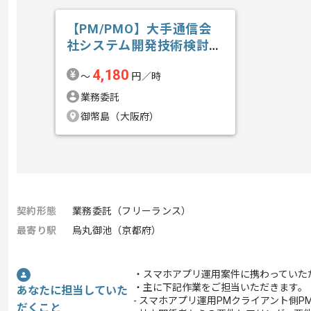
【PM/PMO】大手通信会
社システム開発技術検討業
務の求人・案件
4,180
〜
円／時
業務委託
御幣島（大阪府）
契約形態
業務委託（フリーランス）
最寄り駅
烏丸御池（京都府）
・スマホアプリ運用案件に携わっていた
・主に下記作業をご担当いただきます。
あなたに担当していた
- スマホアプリ運用PMクライアント側P
だくこと