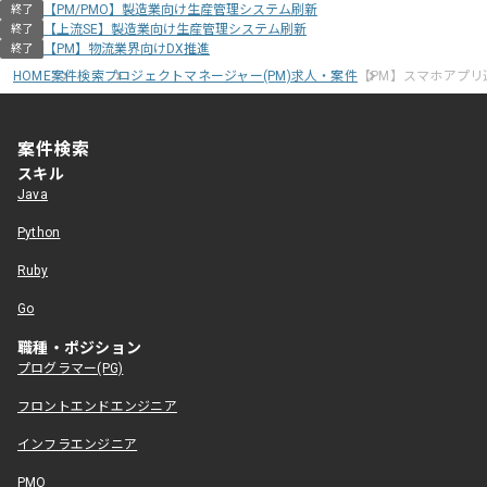
【PM/PMO】製造業向け生産管理システム刷新
終了
【上流SE】製造業向け生産管理システム刷新
終了
【PM】物流業界向けDX推進
終了
HOME
案件検索
プロジェクトマネージャー(PM)求人・案件
【PM】スマホアプリ
案件検索
スキル
Java
Python
Ruby
Go
職種・ポジション
プログラマー(PG)
フロントエンドエンジニア
インフラエンジニア
PMO