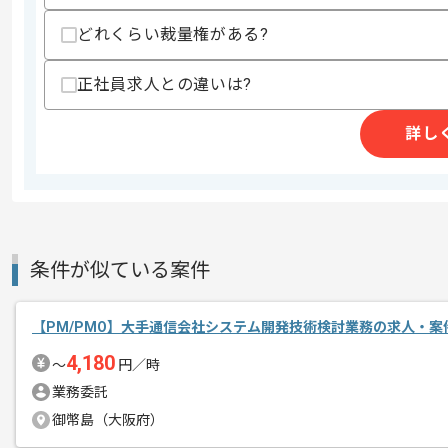
スキルに不安がある方へ
どれくらい裁量権がある?
上記に似た経験やスキルをお持ちであれば申
正社員求人との違いは?
詳し
精算条件
有
精算・お支払い
精算基準時間
140時間〜180時間
支払いサイト
15日
条件が似ている案件
商談回数
2回
その他募集要項
募集人数
1人
【PM/PMO】大手通信会社システム開発技術検討業務の求人・案
作業開始日
2026/07/01
4,180
〜
円／時
業務委託
御幣島（大阪府）
週5日常駐での作業を想定しております
エージェントからのコ