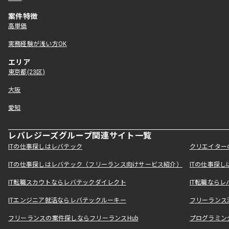
案件特徴
高単価
実務経験が浅い方OK
エリア
東京都(23区)
大阪
愛知
レバレジーズグループ関連サイト一覧
ITの仕事探しはレバテック
クリエイター
ITの仕事探しはレバテック（フリーランス向けサービス紹介）
ITの仕事探
IT転職スカウトならレバテックダイレクト
IT転職なら
ITエンジニア就活ならレバテックルーキー
フリーランス
フリーランスの案件探しならフリーランスHub
プログラミン