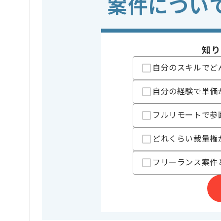
案件につい
・BPR(業務プロセ
・コンサルティン
※上記に似た経験やスキルをお持ち
知り
自分のスキルでど
担当者より
レバテックでの実績がある企業の案件でございます。
自分の経験で単価
上流SEの経験を活かすことができます。
複数案件を保有している企業ですので、
フルリモートで参
ご経験と実績に応じて別案件のご提案も差し上げる場
新しいアイディアや技術を積極的に導入し、
どれくらい裁量権
経験豊富なメンバーと成長が出来る環境でございます
スキルアップされたい方、長期的に参画されたい方に
フリーランス案件
基本的には一部リモート作業を見込んでおります。