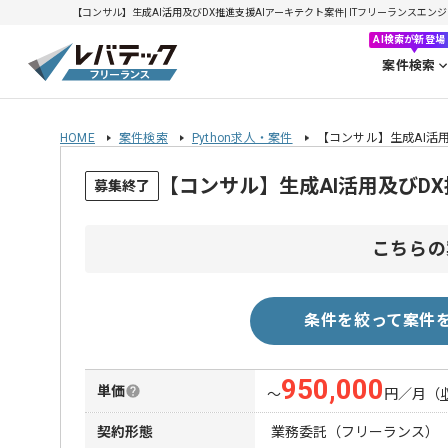
【コンサル】生成AI活用及びDX推進支援AIアーキテクト案件| ITフリーランスエンジニア
AI検索が新登場
案件検索
HOME
案件検索
Python求人・案件
【コンサル】生成AI活
【コンサル】生成AI活用及びD
募集終了
こちらの
条件を絞って案件
950,000
単価
〜
円／月
（
契約形態
業務委託（フリーランス）