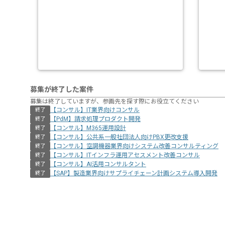
募集が終了した案件
募集は終了していますが、参画先を探す際にお役立てください
【コンサル】IT業界向けコンサル
終了
【PdM】請求処理プロダクト開発
終了
【コンサル】M365運用設計
終了
【コンサル】公共系一般社団法人向けPBX更改支援
終了
【コンサル】空調機器業界向けシステム改善コンサルティング
終了
【コンサル】ITインフラ運用アセスメント改善コンサル
終了
【コンサル】AI活用コンサルタント
終了
【SAP】製造業界向けサプライチェーン計画システム導入開発
終了