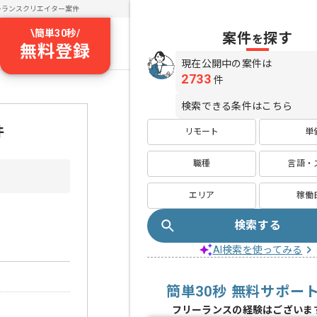
ーランスクリエイター案件
\
簡単30秒
/
案件
探す
を
無料登録
現在公開中の案件は
2733
件
検索できる条件はこちら
件
リモート
単
職種
言語・
エリア
稼働
検索する
AI検索を使ってみる
簡単30秒 無料サポー
フリーランスの経験はございま