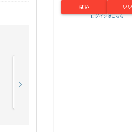
はい
い
ログインはこちら
【コンサル】通信会社向け
教育関連運営支援の求人・
案件
1,250,000
〜
円／月
業務委託
東京（東京都）