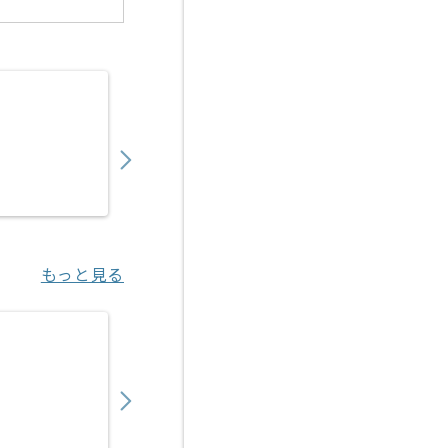
【コンサル】通信会社向け教育関連運営支援
1,250,000
〜
円／月
業務委託
東京（東京都）
もっと見る
【コンサル】Microsoft 365導入の求人・案件
530,000
〜
円／月
業務委託
大崎（東京都）