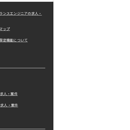
ランスエンジニアの求人・
マップ
限定機能について
の求人・案件
tの求人・案件