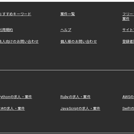
おすすめキーワード
案件一覧
フリー
案件
利用規約
ヘルプ
サイト
法人向けのお問い合わせ
個人様のお問い合わせ
登録者
Pythonの求人・案件
Rubyの求人・案件
AWS
C#の求人・案件
JavaScriptの求人・案件
Swif