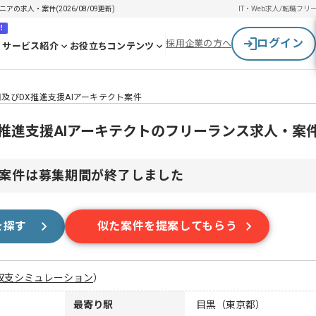
の求人・案件(2026/08/09更新)
IT・Web求人/転職
フリ
！
ログイン
採用企業の方へ
サービス紹介
お役立ちコンテンツ
用及びDX推進支援AIアーキテクト案件
X推進支援AIアーキテクトのフリーランス求人・案
案件は募集期間が終了しました
を探す
似た案件を提案してもらう
収支シミュレーション
）
最寄り駅
目黒（東京都）