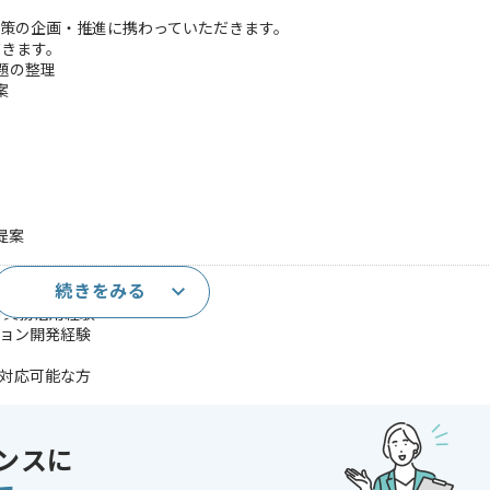
施策の企画・推進に携わっていただきます。
だきます。
題の整理
案
提案
続きをみる
等)の実務活用経験
ション開発経験
で対応可能な方
務改善提案経験
構築経験
ンスに
/Azure/GCP)での開発経験
経験