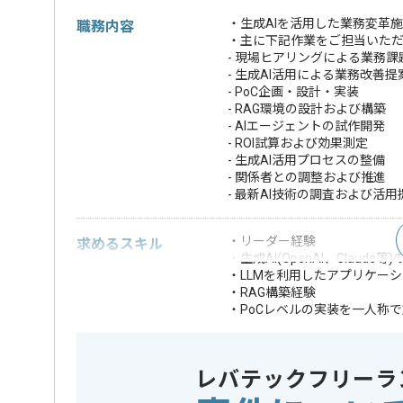
・生成AIを活用した業務変革
職務内容
・主に下記作業をご担当いた
- 現場ヒアリングによる業務課
- 生成AI活用による業務改善提
- PoC企画・設計・実装
- RAG環境の設計および構築
- AIエージェントの試作開発
- ROI試算および効果測定
- 生成AI活用プロセスの整備
- 関係者との調整および推進
- 最新AI技術の調査および活用
・リーダー経験
求めるスキル
・生成AI(OpenAI、Claude
・LLMを利用したアプリケー
・RAG構築経験
・PoCレベルの実装を一人称
・クライアント折衝または業
・プロジェクト推進経験
・AIエージェント
レバテックフリーラ
・クラウド環境(AWS
・新規事業立上げ
歓迎スキル