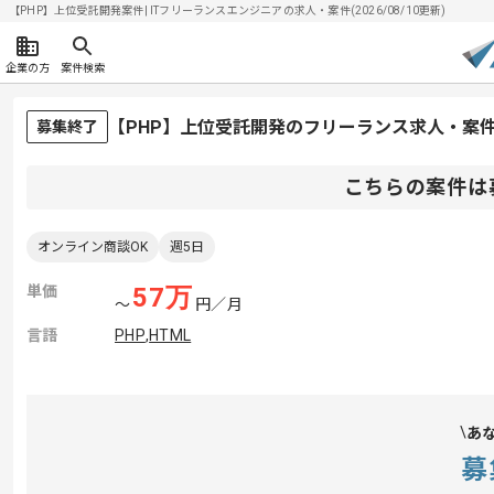
【PHP】上位受託開発案件| ITフリーランスエンジニアの求人・案件(2026/08/10更新)
企業の方
案件検索
【PHP】上位受託開発のフリーランス求人・案
募集終了
こちらの案件は
オンライン商談OK
週5日
単価
57
万
〜
円／月
言語
PHP
,
HTML
あ
募