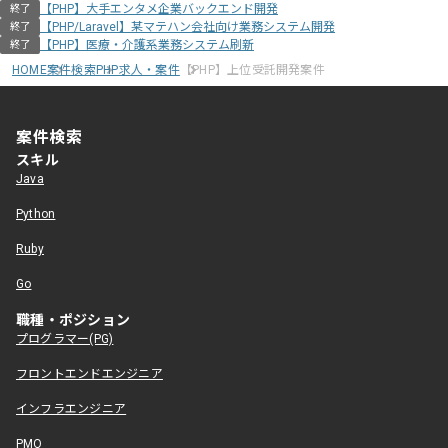
【PHP】大手エンタメ企業バックエンド開発
終了
【PHP/Laravel】某マテハン会社向け業務システム開発
終了
【PHP】医療・介護系業務システム刷新
終了
HOME
案件検索
PHP求人・案件
【PHP】上位受託開発案件
案件検索
スキル
Java
Python
Ruby
Go
職種・ポジション
プログラマー(PG)
フロントエンドエンジニア
インフラエンジニア
PMO