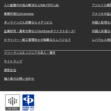
人と組織のお悩み解決ならNALYSYS Lab.
アジャイル開発なら
業務可視化はremopia
アメリカの生活
オンラインピル診療ならメデリピル
外国人採用ならLe
企業研究・選考対策ならFactBoard(ファクトボード)
外国人派遣なら
ドライバー・施工管理技士の転職ならレバジョブ
レバウェル保
フリーランスエンジニアの求人・案件
サイトマップ
運営会社
個人様のお問い合わせ