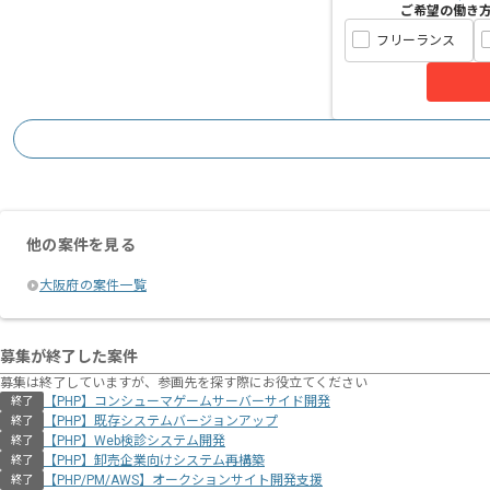
ご希望の働き
フリーランス
他の案件を見る
大阪府の案件一覧
募集が終了した案件
募集は終了していますが、参画先を探す際にお役立てください
【PHP】コンシューマゲームサーバーサイド開発
終了
【PHP】既存システムバージョンアップ
終了
【PHP】Web検診システム開発
終了
【PHP】卸売企業向けシステム再構築
終了
【PHP/PM/AWS】オークションサイト開発支援
終了