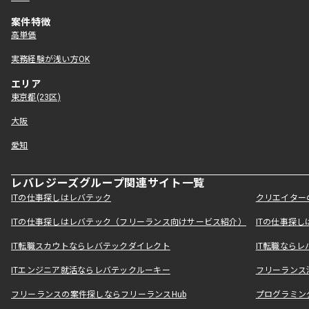
案件特徴
高単価
実務経験が浅い方OK
エリア
東京都(23区)
大阪
愛知
レバレジーズグループ関連サイト一覧
ITの仕事探しはレバテック
クリエイター
ITの仕事探しはレバテック（フリーランス向けサービス紹介）
ITの仕事探
IT転職スカウトならレバテックダイレクト
IT転職なら
ITエンジニア就活ならレバテックルーキー
フリーランス
フリーランスの案件探しならフリーランスHub
プログラミン