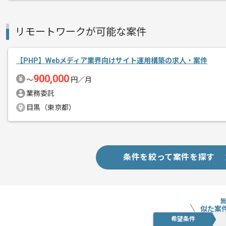
リモートワークが可能な案件
【PHP】Webメディア業界向けサイト運用構築の求人・案件
900,000
〜
円／月
業務委託
目黒（東京都）
条件を絞って案件を探す
似た案
希望条件