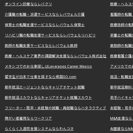
オンライン診療ならレバクリ
医療・ヘルス
介護職の転職・派遣サービスならレバウェル介護
看護師の転職
保育士の転職支援サービスならレバウェル保育士
医療技師の転
リハビリ職の転職支援サービスならレバウェルリハビリ
栄養士の転職
医師の転職支援サービスならレバウェル医師
薬剤師の転職
医療・ヘルスケア業界の課題解決支援ならレバウェル株式会社
医療看護介護の
メキシコでのお仕事探しはLeverages Career Mexico
アメリカでのお仕事
留学生が日本で仕事を探すなら帰国GO.com
就活・転職支
新卒就活エージェントならキャリアチケット就職
新卒就活無料
新卒就活スカウトならキャリアチケット就職スカウト
若手ハイキャ
フリーター・既卒・未経験の就職・再就職ならハタラクティブ
未経験・若手
障がい者雇用ならワークリア
M&A支援な
らくらく入退院支援システムならわんコネ
AI面接ならNAL