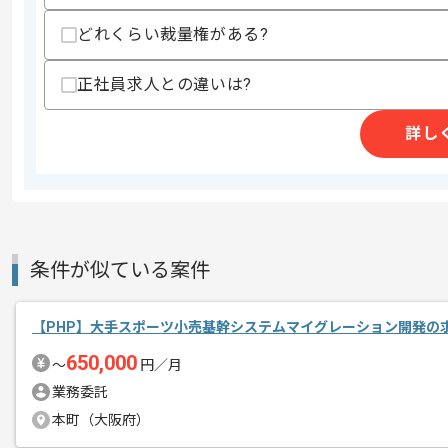
どれくらい裁量権がある?
商談回数
1回
正社員求人との違いは?
その他募集要項
募集人数
1人
詳し
作業開始日
2026/07/01
週5日常駐での作業を想定しております
エージェントからのコ
メント
条件が似ている案件
取引実績のある企業の案件です。
これまでの経験を活かしてご活躍いただ
【PHP】大手スポーツ小売基幹システムマイグレーション開発の
長期案件ですので腰を据えて作業された
650,000
ぜひ一度、ご商談で雰囲気を掴んでいた
〜
円／月
業務委託
本町（大阪府）