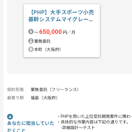
【PHP】大手スポーツ小売
基幹システムマイグレーシ
ョン開発の求人・案件
650,000
〜
円／月
業務委託
本町（大阪府）
契約形態
業務委託（フリーランス）
最寄り駅
福島（大阪府）
・PHPを用いた上位受託開発案件に携わ
・具体的な作業内容は下記の通りです。
あなたに担当していた
-詳細設計～テスト
だくこと