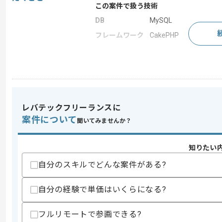
この案件で扱う技術
DB
MySQL
フレームワーク
CakePHP
求めるスキル
スキル
・PHPを用いた開発経験5年以上
・CakePHP 2または3を用いた開発経験
・MySQLを用いた開発経験
レバテックフリーランスに
・HTMLを用いた開発経験
案件について
聞いてみませんか？
スキルに不安がある方へ
上記に似た経験やスキルをお持ちであれば申
知りたい
自分のスキルでどんな案件がある?
精算条件
有
自分の経験で単価はいくらになる?
精算・お支払い
精算基準時間
140時間〜180時間
フルリモートで参画できる?
支払いサイト
15日