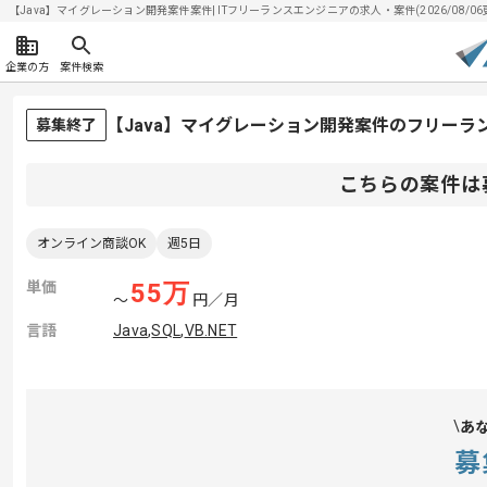
【Java】マイグレーション開発案件案件| ITフリーランスエンジニアの求人・案件(2026/08/06
企業の方
案件検索
【Java】マイグレーション開発案件のフリーラ
募集終了
こちらの案件は
オンライン商談OK
週5日
単価
55
万
〜
円／月
言語
Java
,
SQL
,
VB.NET
あ
募