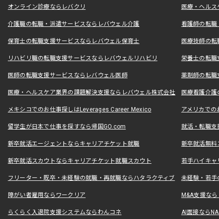
オンライン診療ならレバクリ
医療・ヘルス
介護職の転職・派遣サービスならレバウェル介護
看護師の転職
保育士の転職支援サービスならレバウェル保育士
医療技師の転
リハビリ職の転職支援サービスならレバウェルリハビリ
栄養士の転職
医師の転職支援サービスならレバウェル医師
薬剤師の転職
医療・ヘルスケア業界の課題解決支援ならレバウェル株式会社
医療看護介護の
メキシコでのお仕事探しはLeverages Career Mexico
アメリカでのお仕事
留学生が日本で仕事を探すなら帰国GO.com
就活・転職支
新卒就活エージェントならキャリアチケット就職
新卒就活無料
新卒就活スカウトならキャリアチケット就職スカウト
若手ハイキャ
フリーター・既卒・未経験の就職・再就職ならハタラクティブ
未経験・若手
障がい者雇用ならワークリア
M&A支援な
らくらく入退院支援システムならわんコネ
AI面接ならNAL