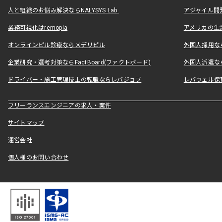
人と組織のお悩み解決ならNALYSYS Lab.
アジャイル開発なら
業務可視化はremopia
アメリカの生活
オンラインピル診療ならメデリピル
外国人採用ならLe
企業研究・選考対策ならFactBoard(ファクトボード)
外国人派遣なら
ドライバー・施工管理技士の転職ならレバジョブ
レバウェル保
フリーランスエンジニアの求人・案件
サイトマップ
運営会社
個人様のお問い合わせ