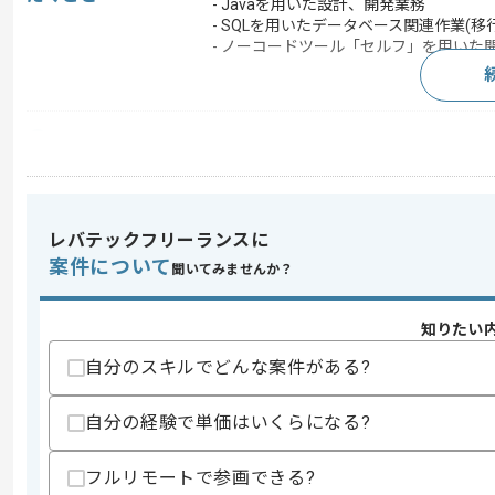
- Javaを用いた設計、開発業務
- SQLを用いたデータベース関連作業(移
- ノーコードツール「セルフ」を用いた
求めるスキル
スキル
・下記を用いた開発経験
-Java
-SQL
レバテックフリーランスに
歓迎スキル
案件について
聞いてみませんか？
・VB.NETを用いた解析経験
・ノーコードツール「セルフ」の使用経
知りたい
スキルに不安がある方へ
自分のスキルでどんな案件がある?
上記に似た経験やスキルをお持ちであれば申
自分の経験で単価はいくらになる?
精算条件
有
フルリモートで参画できる?
精算・お支払い
精算基準時間
140時間〜180時間