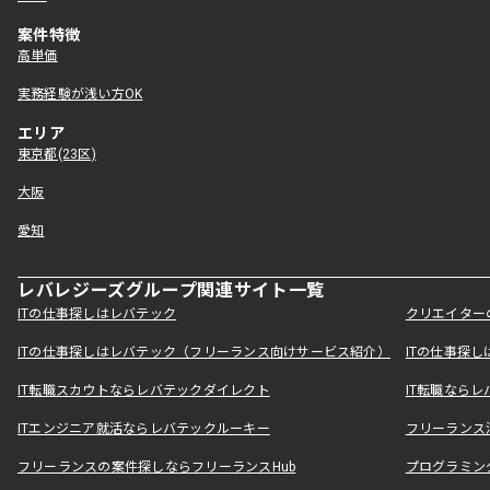
案件特徴
高単価
実務経験が浅い方OK
エリア
東京都(23区)
大阪
愛知
レバレジーズグループ関連サイト一覧
ITの仕事探しはレバテック
クリエイター
ITの仕事探しはレバテック（フリーランス向けサービス紹介）
ITの仕事探
IT転職スカウトならレバテックダイレクト
IT転職なら
ITエンジニア就活ならレバテックルーキー
フリーランス
フリーランスの案件探しならフリーランスHub
プログラミン