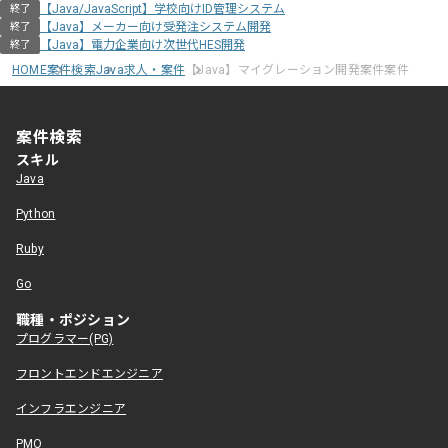
【Java/JavaScript】学校向けID管理システム
終了
【Java】メーカー向け受発注システム開発
終了
【Java】電力企業向け次世代HES開発
終了
HOME
案件検索
Java求人・案件
【Java】マイグレーション開発案件案件
案件検索
スキル
Java
Python
Ruby
Go
職種・ポジション
プログラマー(PG)
フロントエンドエンジニア
インフラエンジニア
PMO