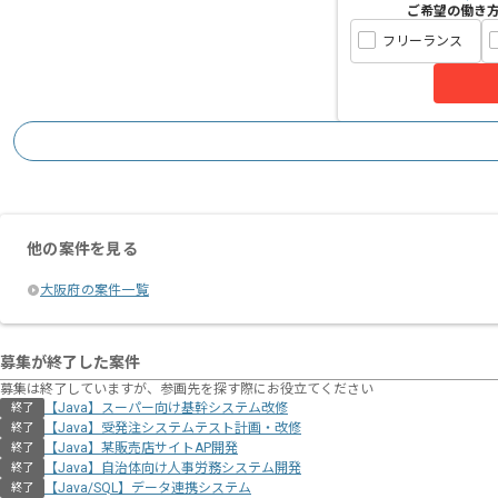
ご希望の働き
フリーランス
他の案件を見る
大阪府の案件一覧
募集が終了した案件
募集は終了していますが、参画先を探す際にお役立てください
【Java】スーパー向け基幹システム改修
終了
【Java】受発注システムテスト計画・改修
終了
【Java】某販売店サイトAP開発
終了
【Java】自治体向け人事労務システム開発
終了
【Java/SQL】データ連携システム
終了