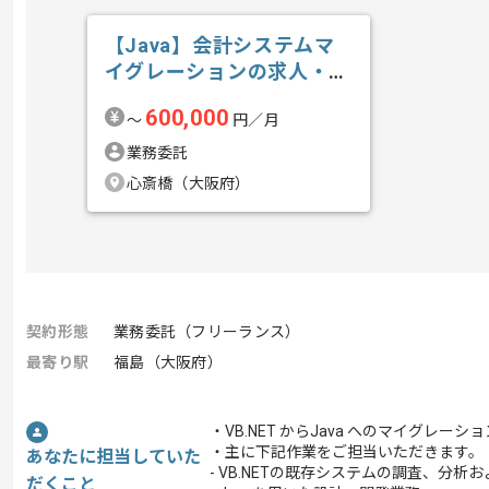
【Java】会計システムマ
イグレーションの求人・案
件
600,000
〜
円／月
業務委託
心斎橋（大阪府）
契約形態
業務委託（フリーランス）
最寄り駅
福島（大阪府）
・VB.NET からJava へのマイグレ
・主に下記作業をご担当いただきます。
あなたに担当していた
- VB.NETの既存システムの調査、分析
だくこと