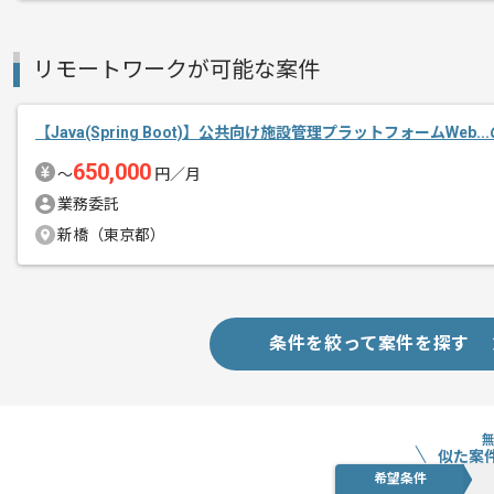
リモートワークが可能な案件
【Java(Spring Boot)】公共向け施設管理プラットフォームWeb.
650,000
〜
円／月
業務委託
新橋（東京都）
条件を絞って案件を探す
似た案
希望条件