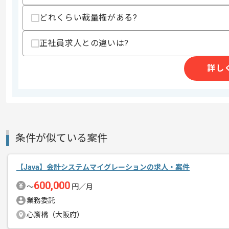
支払いサイト
15日
どれくらい裁量権がある?
正社員求人との違いは?
商談回数
1回
詳し
その他募集要項
募集人数
1人
作業開始日
2026/07/01
週5日常駐での作業を想定しております
条件が似ている案件
エージェントからのコ
メント
【Java】会計システムマイグレーションの求人・案件
600,000
〜
円／月
業務委託
心斎橋（大阪府）