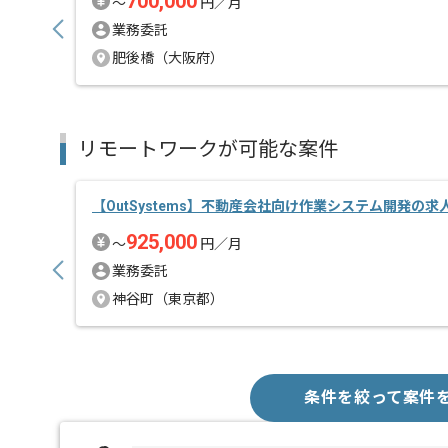
700,000
〜
円／月
業務委託
肥後橋（大阪府）
リモートワークが可能な案件
【OutSystems】不動産会社向け作業システム開発の求
925,000
〜
円／月
業務委託
神谷町（東京都）
条件を絞って案件