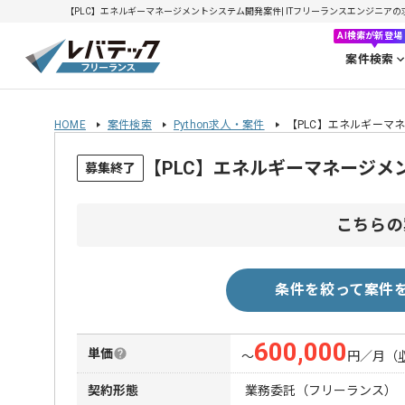
【PLC】エネルギーマネージメントシステム開発案件| ITフリーランスエンジニアの求人・
AI検索が新登場
案件検索
HOME
案件検索
Python求人・案件
【PLC】エネルギーマ
【PLC】エネルギーマネージ
募集終了
こちらの
条件を絞って案件
600,000
単価
〜
円／月
（
契約形態
業務委託（フリーランス）