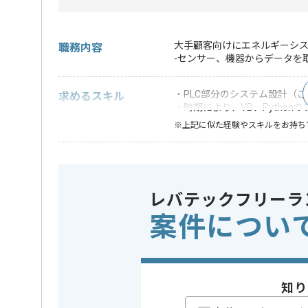
大手顧客向けにエネルギーシ
職務内容
-センサー、機器からデータを
・PLC部分のシステム設計（
求めるスキル
・時期により、VB、Pytho
※上記に似た経験やスキルをお持ち
特徴
この案件のポイント
長期プロ
レバテックフリーラ
精算条件
有
精算・お支払い
案件につい
精算基準時間
150時間
支払いサイト
15日
知り
担当者より