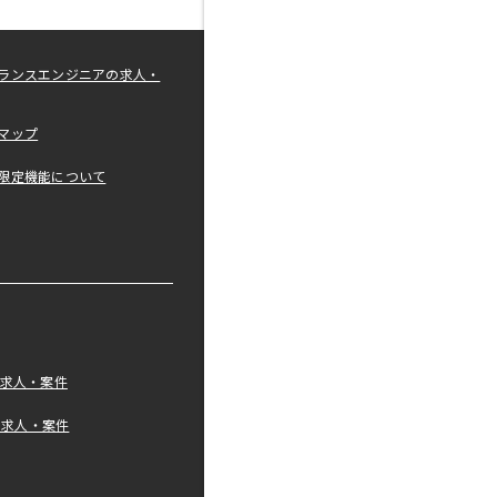
ランスエンジニアの求人・
マップ
限定機能について
の求人・案件
tの求人・案件