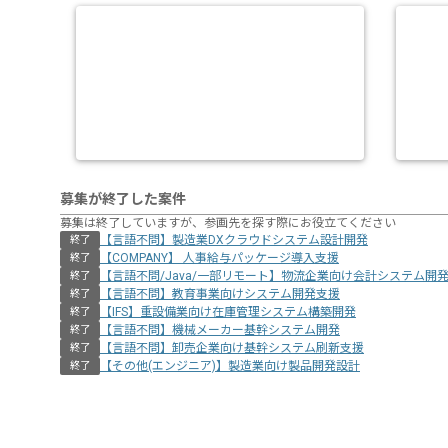
募集が終了した案件
募集は終了していますが、参画先を探す際にお役立てください
【言語不問】製造業DXクラウドシステム設計開発
終了
【COMPANY】 人事給与パッケージ導入支援
終了
【言語不問/Java/一部リモート】物流企業向け会計システム開
終了
【言語不問】教育事業向けシステム開発支援
終了
【IFS】重設備業向け在庫管理システム構築開発
終了
【言語不問】機械メーカー基幹システム開発
終了
【言語不問】卸売企業向け基幹システム刷新支援
終了
【その他(エンジニア)】製造業向け製品開発設計
終了