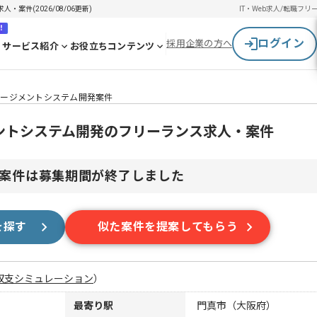
案件(2026/08/06更新)
IT・Web求人/転職
フリ
！
ログイン
採用企業の方へ
サービス紹介
お役立ちコンテンツ
ネージメントシステム開発案件
メントシステム開発のフリーランス求人・案件
案件は募集期間が終了しました
を探す
似た案件を提案してもらう
収支シミュレーション
）
最寄り駅
門真市（大阪府）