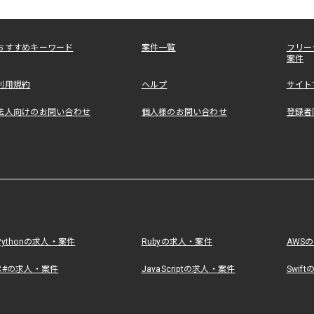
おすすめキーワード
案件一覧
フリー
案件
利用規約
ヘルプ
サイト
法人向けのお問い合わせ
個人様のお問い合わせ
登録者
Pythonの求人・案件
Rubyの求人・案件
AWS
C#の求人・案件
JavaScriptの求人・案件
Swif