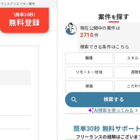
ーランスクリエイター案件
\
簡単30秒
/
案件
探す
を
無料登録
現在公開中の案件は
2710
件
検索できる条件はこちら
職種
スキル
リモート・地域
週稼
単価
こだわ
検索する
AI検索を使ってみる
簡単30秒 無料サポー
フリーランスの経験はございま