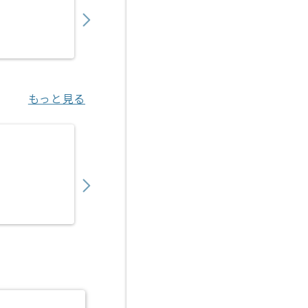
550,000
〜
円／月
業務委託
江坂（大阪府）
もっと見る
【Mendix】リース業界向け基幹システム開
850,000
〜
円／月
業務委託
東京（東京都）