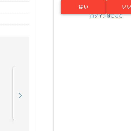
はい
い
ログインはこちら
【C言語】電気通信機器メ
ーカー向け組み込みソフト
ウェア開発の求人・案件
550,000
〜
円／月
業務委託
江坂（大阪府）