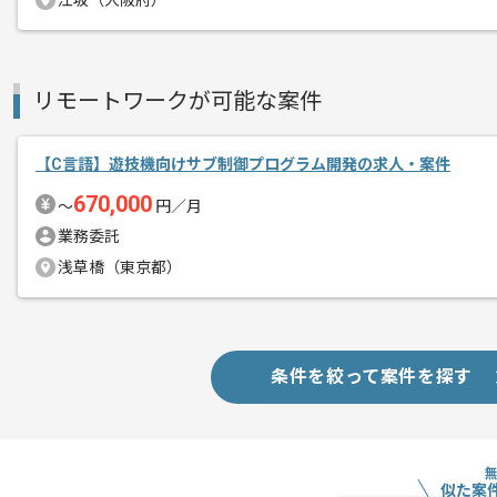
江坂（大阪府）
リモートワークが可能な案件
【C言語】遊技機向けサブ制御プログラム開発の求人・案件
670,000
〜
円／月
業務委託
浅草橋（東京都）
条件を絞って案件を探す
似た案