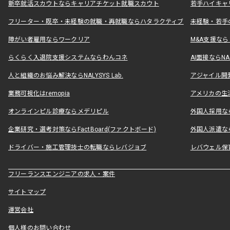
新卒就活スカウトならキャリアチケット就職スカウト
若手ハイキャ
フリーター・既卒・未経験の就職・再就職ならハタラクティブ
未経験・若手
障がい者雇用ならワークリア
M&A支援な
らくらく入退院支援システムならわんコネ
AI面接ならNAL
人と組織のお悩み解決ならNALYSYS Lab.
アジャイル開発なら
業務可視化はremopia
アメリカの生活
オンラインピル診療ならメデリピル
外国人採用ならLe
企業研究・選考対策ならFactBoard(ファクトボード)
外国人派遣なら
ドライバー・施工管理技士の転職ならレバジョブ
レバウェル保
フリーランスエンジニアの求人・案件
サイトマップ
運営会社
個人様のお問い合わせ