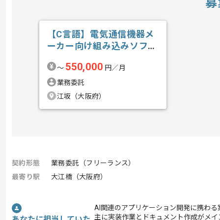
募
【C言語】電気通信機器メ
ーカー向け組み込みソフト
ウェア開発の求人・案件
550,000
〜
円／月
業務委託
江坂（大阪府）
契約形態
業務委託（フリーランス）
最寄り駅
大江橋（大阪府）
AI関連のアプリケーション開発に携わる
主に実装作業とドキュメント作成がメイ
あなたに担当していた