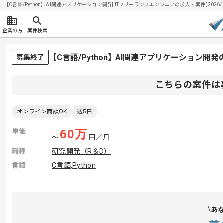
【C言語/Python】AI関連アプリケーション開発| ITフリーランスエンジニアの求人・案件(2026/0
企業の方
案件検索
【C言語/Python】AI関連アプリケーション
募集終了
こちらの案件は
オンライン商談OK
週5日
単価
60
万
〜
円／月
職種
研究開発（R＆D）
言語
C言語
,
Python
あ