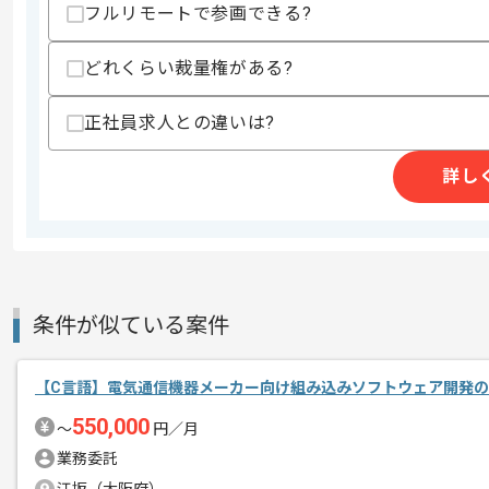
フルリモートで参画できる?
どれくらい裁量権がある?
商談回数
1回
その他募集要項
募集人数
1人
正社員求人との違いは?
作業開始日
2021/06/01
詳し
複数の受託案件を抱えられている企業様
エージェントからのコ
過去に複数名参画しており、ビジネスカ
メント
条件が似ている案件
【C言語】電気通信機器メーカー向け組み込みソフトウェア開発
550,000
〜
円／月
業務委託