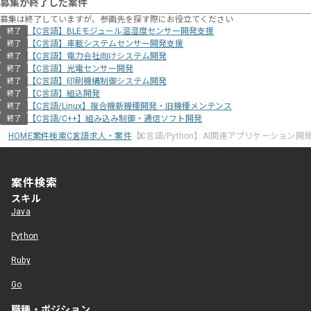
募集が終了した案件
募集は終了していますが、参画先を探す際にお役立てください
【C言語】BLEモジュール温湿度センサー開発支援
終了
【C言語】車載システムセンサー開発支援
終了
【C言語】電力会社向けシステム開発
終了
【C言語】光電センサー開発
終了
【C言語】印刷機構制御システム開発
終了
【C言語】組込開発
終了
【C言語/Linux】複合機新機種開発・旧機種メンテンス
終了
【C言語/C++】組み込み制御・通信ソフト開発
終了
HOME
案件検索
C言語求人・案件
【C言語/Python】AI関連アプリケーション開
案件検索
スキル
Java
Python
Ruby
Go
職種・ポジション