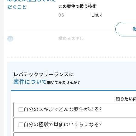
この案件で扱う技術
だくこと
OS
Linux
求めるスキル
スキル
・C言語またはPythonでの開発経験。
歓迎スキル
・AI系開発。
・仕様の矛盾や隙間を見つけることがで
レバテックフリーランスに
案件について
スキルに不安がある方へ
聞いてみませんか？
上記に似た経験やスキルをお持ちであれば申
知りたい
自分のスキルでどんな案件がある?
精算条件
有
精算・お支払い
自分の経験で単価はいくらになる?
精算基準時間
150時間〜180時間
支払いサイト
15日