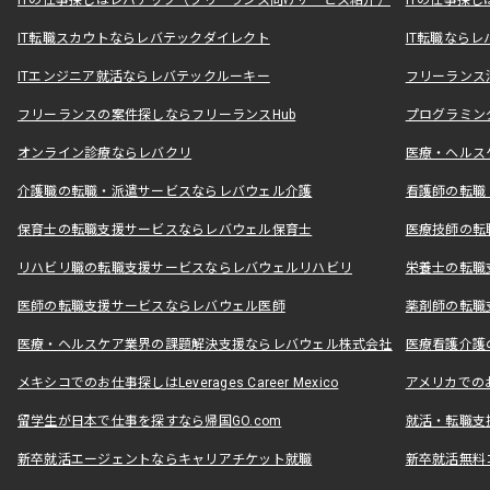
ITの仕事探しはレバテック（フリーランス向けサービス紹介）
ITの仕事探
IT転職スカウトならレバテックダイレクト
IT転職なら
ITエンジニア就活ならレバテックルーキー
フリーランス
フリーランスの案件探しならフリーランスHub
プログラミン
オンライン診療ならレバクリ
医療・ヘルス
介護職の転職・派遣サービスならレバウェル介護
看護師の転職
保育士の転職支援サービスならレバウェル保育士
医療技師の転
リハビリ職の転職支援サービスならレバウェルリハビリ
栄養士の転職
医師の転職支援サービスならレバウェル医師
薬剤師の転職
医療・ヘルスケア業界の課題解決支援ならレバウェル株式会社
医療看護介護の
メキシコでのお仕事探しはLeverages Career Mexico
アメリカでのお仕事
留学生が日本で仕事を探すなら帰国GO.com
就活・転職支
新卒就活エージェントならキャリアチケット就職
新卒就活無料