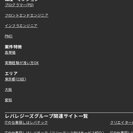
プログラマー(PG)
フロントエンドエンジニア
インフラエンジニア
PMO
案件特徴
高単価
実務経験が浅い方OK
エリア
東京都(23区)
大阪
愛知
レバレジーズグループ関連サイト一覧
ITの仕事探しはレバテック
クリエイター