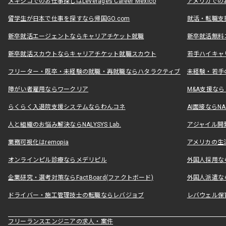
メキシコでのお仕事探しはLeverages Career Mexico
アメリカでのお仕事
留学生が日本で仕事を探すなら帰国GO.com
就活・転職支
新卒就活エージェントならキャリアチケット就職
新卒就活無料
新卒就活スカウトならキャリアチケット就職スカウト
若手ハイキャ
フリーター・既卒・未経験の就職・再就職ならハタラクティブ
未経験・若手
障がい者雇用ならワークリア
M&A支援な
らくらく入退院支援システムならわんコネ
AI面接ならNAL
人と組織のお悩み解決ならNALYSYS Lab.
アジャイル開発なら
業務可視化はremopia
アメリカの生活
オンラインピル診療ならメデリピル
外国人採用ならLe
企業研究・選考対策ならFactBoard(ファクトボード)
外国人派遣なら
ドライバー・施工管理技士の転職ならレバジョブ
レバウェル保
フリーランスエンジニアの求人・案件