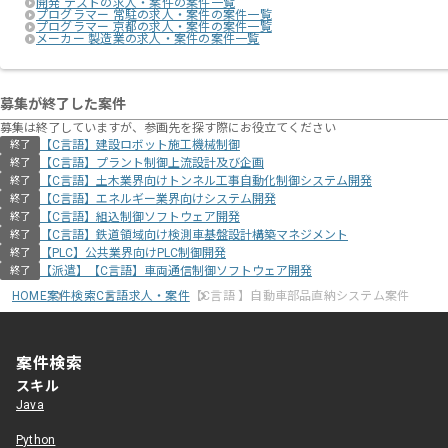
開発 テストの求人・案件の案件一覧
プログラマー 常駐の求人・案件の案件一覧
プログラマー 京都の求人・案件の案件一覧
メーカー 製造業の求人・案件の案件一覧
募集が終了した案件
募集は終了していますが、参画先を探す際にお役立てください
【C言語】建設ロボット施工機械制御
終了
【C言語】プラント制御上流設計及び企画
終了
【C言語】土木業界向けトンネル工事自動化制御システム開発
終了
【C言語】エネルギー業界向けシステム開発
終了
【C言語】組込制御ソフトウェア開発
終了
【C言語】鉄道領域向け検測車基盤設計構築マネジメント
終了
【PLC】公共業界向けPLC制御開発
終了
【派遣】【C言語】車両通信制御ソフトウェア開発
終了
HOME
案件検索
C言語求人・案件
【C言語 】自動車部品直納システム案件
案件検索
スキル
Java
Python