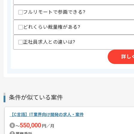
・製造業、部品メーカーの業務知見
・ETLについての製品知見
フルリモートで参画できる?
歓迎スキル
・製造業の生産管理、受注、出荷の知見
どれくらい裁量権がある?
・開発効率化、自動化についての見識
正社員求人との違いは?
スキルに不安がある方へ
上記に似た経験やスキルをお持ちであれば申
詳し
商談回数
1回
その他募集要項
募集人数
2人
作業開始日
2021/08/01
条件が似ている案件
【C言語】IT業界向け開発の求人・案件
金融業はじめ、様々な大手企業と取引の
エージェントからのコ
550,000
〜
円／月
メント
製造業、部品メーカーの知見がある方に