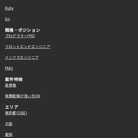
Ruby
Go
職種・ポジション
プログラマー(PG)
フロントエンドエンジニア
インフラエンジニア
PMO
案件特徴
高単価
実務経験が浅い方OK
エリア
東京都(23区)
大阪
愛知