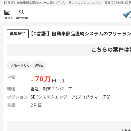
【C言語 】自動車部品直納システム案件| ITフリーランスエンジニアの求人・案件(2026/08/07更
企業の方
案件検索
【C言語 】自動車部品直納システムのフリーラ
募集終了
こちらの案件は
リモートOK
週5日
単価
70
万
〜
円／月
職種
組込・制御エンジニア
ポジション
SE (システムエンジニア)
プログラマー(PG)
言語
C言語