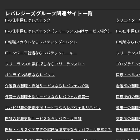
レバレジーズグループ関連サイト一覧
ITの仕事探しはレバテック
クリエイター
ITの仕事探しはレバテック（フリーランス向けサービス紹介）
ITの仕事探
IT転職スカウトならレバテックダイレクト
IT転職なら
ITエンジニア就活ならレバテックルーキー
フリーランス
フリーランスの案件探しならフリーランスHub
プログラミン
オンライン診療ならレバクリ
医療・ヘルス
介護職の転職・派遣サービスならレバウェル介護
看護師の転職
保育士の転職支援サービスならレバウェル保育士
医療技師の転
リハビリ職の転職支援サービスならレバウェルリハビリ
栄養士の転職
医師の転職支援サービスならレバウェル医師
薬剤師の転職
医療・ヘルスケア業界の課題解決支援ならレバウェル株式会社
医療看護介護の