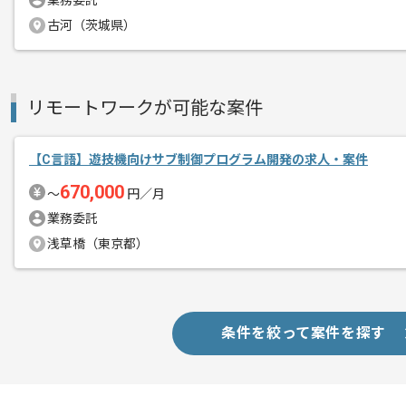
業務委託
古河（茨城県）
フルリモートでの作業を想定しておりま
※初日は現場に常駐いただき、PCのセ
リモートワークが可能な案件
【C言語】遊技機向けサブ制御プログラム開発の求人・案件
670,000
〜
円／月
業務委託
浅草橋（東京都）
条件を絞って案件を探す