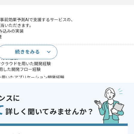
事前効果予測AIで支援するサービスの、
当いただきます。
組み込みの実装
発
続きをみる
ンドの開発経験
タ分析経験
ッククラウドを用いた開発経験
stを利用した開発フロー経験
kerを用いたアプリケーション開発経験
Query、Dataflow等の各種GCPサービスの利用経験
ンスに
であれば申し込み可能なケースもございます！まずはお気軽にご相談ください！
て
詳しく聞いてみませんか？
oud Platform , AWS
BigQuery