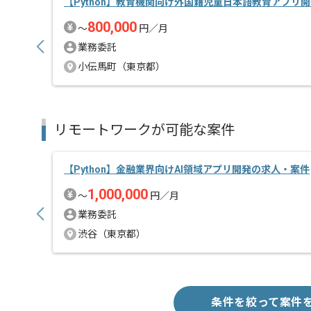
【Python】教育機関向け外国籍児童日本語教育アプリ
800,000
〜
円／月
業務委託
小伝馬町（東京都）
リモートワークが可能な案件
【Python】金融業界向けAI領域アプリ開発の求人・案件
1,000,000
〜
円／月
業務委託
渋谷（東京都）
条件を絞って案件