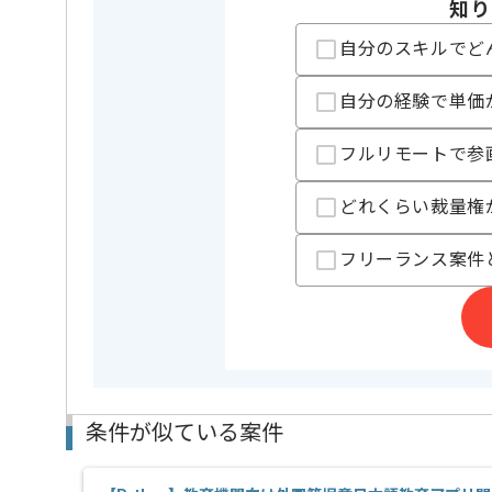
業務内容
追加開発
この案件のポイント
知り
担当領域/システム
広告・デ
自分のスキルでど
特徴
長期プロ
自分の経験で単価
担当者より
フルリモートで参
現場の雰囲気も明るく、交流会や勉強会も頻繁に行わ
どれくらい裁量権
新しいアイディアを積極的に取り組む文化がございま
スペックの高いPCやディスプレイの貸与、
フリーランス案件
ジュースの飲み放題等、作業しやすい環境が整っていま
メンバーと密にコミュニケーションを取り、
スピード感をもって主体的に開発を進めていくため、
コミュニケーションを取りながらの開発が好きな方に
条件が似ている案件