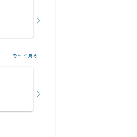
【Python】量子通信業界向けシステム開発の
800,000
〜
円／月
業務委託
早稲田（東京都）
もっと見る
【Python】物流向けAI見積もり支援SaaS
800,000
〜
円／月
業務委託
虎ノ門（東京都）