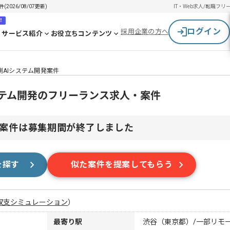
026/08/07更新)
IT・Web求人/転職
フリ
！
ログイン
採用企業の方へ
サービス紹介
お役立ちコンテンツ
予測AIシステム開発案件
システム開発のフリーランス求人・案件
案件は募集期間が終了しました
を探す
似た案件を提案してもらう
収支シミュレーション
）
最寄り駅
渋谷（東京都）/一部リモ