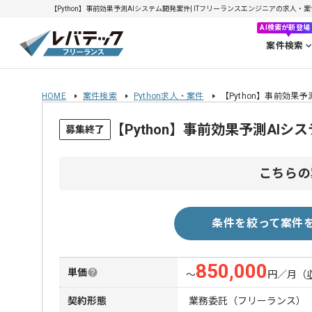
【Python】事前効果予測AIシステム開発案件| ITフリーランスエンジニアの求人・案件(2
AI検索が新登場
案件検索
HOME
案件検索
Python求人・案件
【Python】事前効果
【Python】事前効果予測AI
募集終了
こちらの
条件を絞って案件
850,000
単価
〜
円／月
（
契約形態
業務委託（フリーランス）