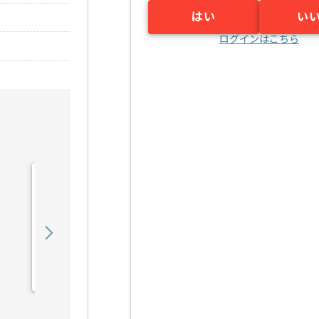
はい
い
ログインはこちら
【Python】量子通信業界
向けシステム開発の求人・
案件
800,000
〜
円／月
業務委託
早稲田（東京都）