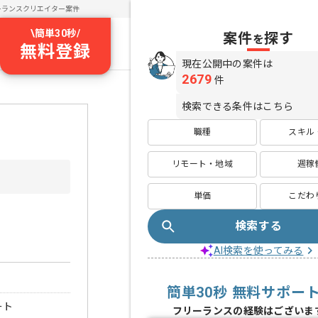
ーランスクリエイター案件
\
簡単30秒
/
案件
探す
を
無料登録
現在公開中の案件は
2679
件
検索できる条件はこちら
職種
スキル
リモート・地域
週稼
単価
こだわ
検索する
AI検索を使ってみる
簡単30秒 無料サポー
ート
フリーランスの経験はございま