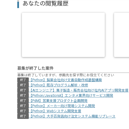
あなたの閲覧履歴
募集が終了した案件
募集は終了していますが、参画先を探す際にお役立てください
【Python】製薬会社向け文書自動作成基盤構築
終了
【Python】既存プログラム解析・改修
終了
【AIエンジニア】菓子製造・販売会社向け社内AIアプリ開発支援
終了
【Python/JavaScript】エンタメ業界向けサービス開発
終了
【PdM】営業支援プロダクト企画開発
終了
【Python】メーカー向け現場システム開発
終了
【Python】Webシステム開発支援
終了
【Python】大手百貨店向け注文システム機能リプレース
終了