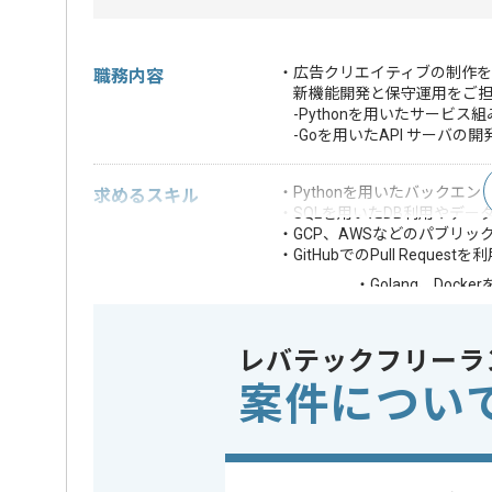
・広告クリエイティブの制作を
職務内容
新機能開発と保守運用をご担
-Pythonを用いたサービス
-Goを用いたAPI サーバの開
・Pythonを用いたバックエ
求めるスキル
・SQLを用いたDB利用やデー
・GCP、AWSなどのパブリ
・GitHubでのPull Reque
・Golang、Doc
・GAE、GKE、Big
歓迎スキル
・DBの設計経験
レバテックフリーラ
※上記に似た経験やスキルをお持ち
案件につい
クラウド
Google Cl
この案件で扱う技術
開発ツール
GitHub , 